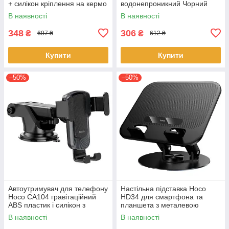
+ силікон кріплення на кермо
водонепроникний Чорний
автомобіля Чорний
В наявності
В наявності
348
306
₴
₴
697 ₴
612 ₴
Купити
Купити
–50%
–50%
Автоутримувач для телефону
Настільна підставка Hoco
Hoco CA104 гравітаційний
HD34 для смартфона та
ABS пластик і силікон з
планшета з металевою
поворотом 360° Чорний/
основою
В наявності
В наявності
Сірий