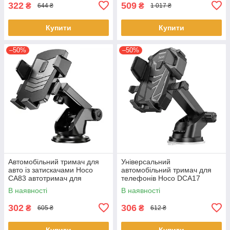
322
509
₴
₴
644 ₴
1 017 ₴
Купити
Купити
–50%
–50%
Автомобільний тримач для
Універсальний
авто із затискачами Hoco
автомобільний тримач для
CA83 автотримач для
телефонів Hoco DCA17
телефона на вакуумному
магнітний холдер в авто
В наявності
В наявності
присоску Чорний
кронштейн на присоску
Чорний
302
306
₴
₴
605 ₴
612 ₴
Купити
Купити