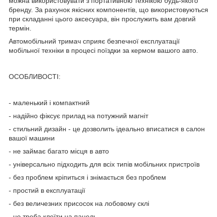
можна використовувати з портативною технікою будь-якого
бренду. За рахунок якісних компонентів, що використовуються
при складанні цього аксесуара, він прослужить вам довгий
термін.
Автомобільний тримач сприяє безпечної експлуатації
мобільної техніки в процесі поїздки за кермом вашого авто.
ОСОБЛИВОСТІ:
- маленький і компактний
- надійно фіксує прилад на потужний магніт
- стильний дизайн - це дозволить ідеально вписатися в салон
вашої машини
- не займає багато місця в авто
- універсально підходить для всіх типів мобільних пристроїв
- без проблем кріпиться і знімається без проблем
- простий в експлуатації
- без величезних присосок на лобовому склі
- не треба клеїти на панель