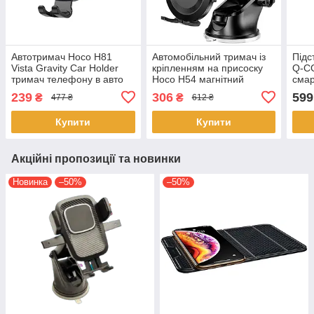
Автотримач Hoco H81
Автомобільний тримач із
Підс
Vista Gravity Car Holder
кріпленням на присоску
Q-CG
тримач телефону в авто
Hoco H54 магнітний
сма
на решітку 6.1–7" чорний
холдер для телефона в
239
306
599
₴
₴
477 ₴
612 ₴
машину Чорний
Купити
Купити
Акційні пропозиції та новинки
Новинка
–50%
–50%