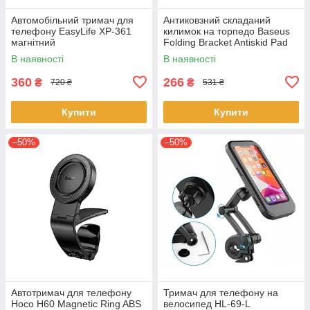
Автомобільний тримач для
Антиковзний складаний
телефону EasyLife XP-361
килимок на торпедо Baseus
магнітний
Folding Bracket Antiskid Pad
Black SUWNT-01 Чорний
В наявності
В наявності
360
266
₴
₴
720 ₴
531 ₴
Купити
Купити
–50%
–50%
Автотримач для телефону
Тримач для телефону на
Hoco H60 Magnetic Ring ABS
велосипед HL-69-L