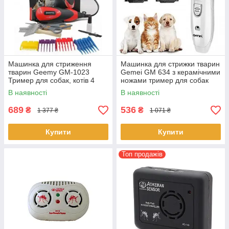
Машинка для стриження
Машинка для стрижки тварин
тварин Geemy GM-1023
Gemei GM 634 з керамічними
Тример для собак, котів 4
ножами тример для собак
насадки 10 Вт
котів 3 Вт
В наявності
В наявності
689
536
₴
₴
1 377 ₴
1 071 ₴
Купити
Купити
Топ продажів