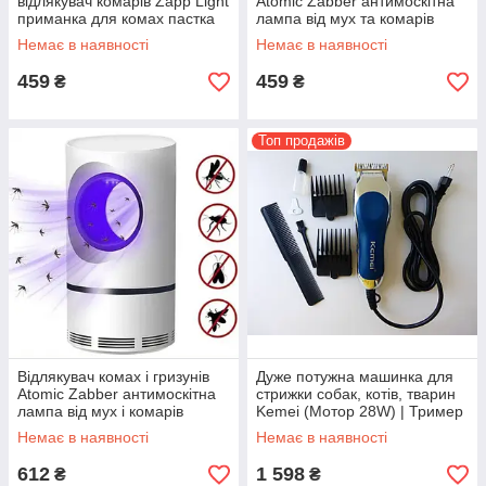
відлякувач комарів Zapp Light
Atomic Zabber антимоскітна
приманка для комах пастка
лампа від мух та комарів
для комарів
Немає в наявності
Немає в наявності
459
459
₴
₴
Топ продажів
Відлякувач комах і гризунів
Дуже потужна машинка для
Atomic Zabber антимоскітна
стрижки собак, котів, тварин
лампа від мух і комарів
Kemei (Мотор 28W) | Тример
для грумінгу
Немає в наявності
Немає в наявності
612
1 598
₴
₴