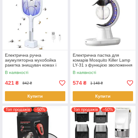
Електрична ручна
Електрична пастка для
акумуляторна мухобойка
комарів Mosquito Killer Lamp
ракетка знищувач комах і
LY-31 з функцією зволоження
комарів mosquito racket
повітря та LED
В наявності
В наявності
підсвічуванням
421
574
₴
₴
842 ₴
1 148 ₴
Купити
Купити
Топ продажів
–50%
Топ продажів
–50%