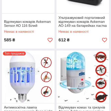
Ультразвуковий портативний
Відлякувач комарів Aokeman
відлякувач комарів Aokeman
Sensor AO 116 Білий
AO-149 на батарейках пастка
для комах
Немає в наявності
Немає в наявності
585
612
₴
₴
Топ продажів
Антимоскітна лампа
Відлякувач комах та гризунів