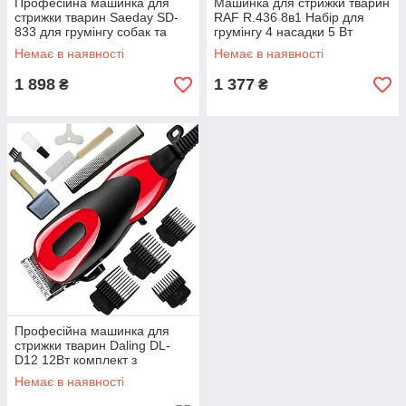
Професійна машинка для
Машинка для стрижки тварин
стрижки тварин Saeday SD-
RAF R.436 8в1 Набір для
833 для грумінгу собак та
грумінгу 4 насадки 5 Вт
котів 10 Вт
Немає в наявності
Немає в наявності
1 898
1 377
₴
₴
Професійна машинка для
стрижки тварин Daling DL-
D12 12Вт комплект з
насадками 4 шт ножицями та
Немає в наявності
щіткою Тиха робота