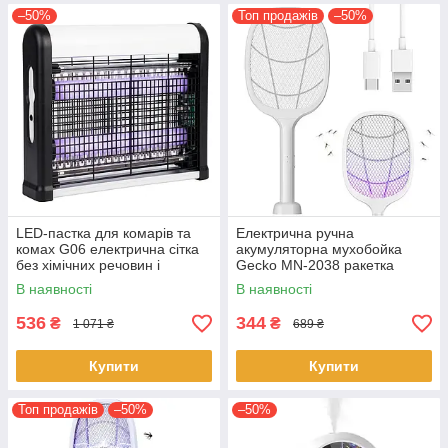
–50%
Топ продажів
–50%
LED-пастка для комарів та
Електрична ручна
комах G06 електрична сітка
акумуляторна мухобойка
без хімічних речовин і
Gecko MN-2038 ракетка
неприємних запахів 6 Вт
знищувач комах і комарів
В наявності
В наявності
mosquito racket
536
344
₴
₴
1 071 ₴
689 ₴
Купити
Купити
Топ продажів
–50%
–50%