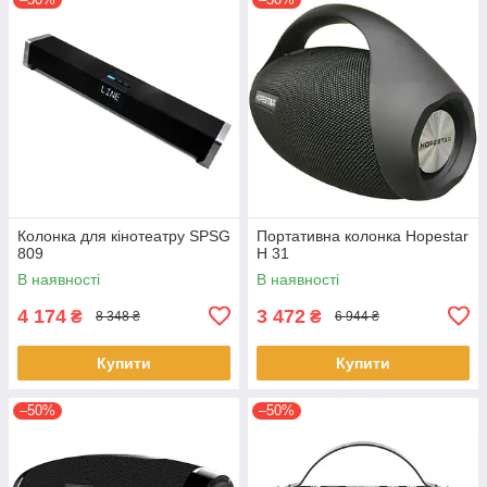
Колонка для кінотеатру SPSG
Портативна колонка Hopestar
809
H 31
В наявності
В наявності
4 174
3 472
₴
₴
8 348 ₴
6 944 ₴
Купити
Купити
–50%
–50%