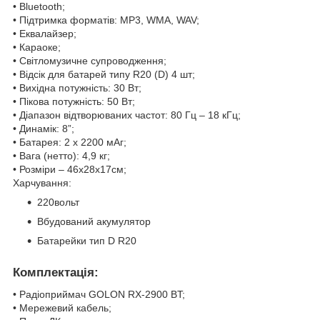
• Bluetooth;
• Підтримка форматів: MP3, WMA, WAV;
• Еквалайзер;
• Караоке;
• Світломузичне супроводження;
• Відсік для батарей типу R20 (D) 4 шт;
• Вихідна потужність: 30 Вт;
• Пікова потужність: 50 Вт;
• Діапазон відтворюваних частот: 80 Гц – 18 кГц;
• Динамік: 8”;
• Батарея: 2 х 2200 мАг;
• Вага (нетто): 4,9 кг;
• Розміри – 46х28х17см;
Харчування:
220вольт
Вбудований акумулятор
Батарейки тип D R20
Комплектація:
• Радіоприймач GOLON RX-2900 BT;
• Мережевий кабель;