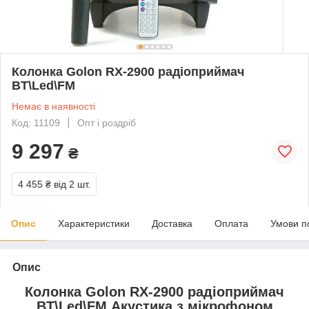
Колонка Golon RX-2900 радіоприймач
BT\Led\FM
Немає в наявності
Код: 11109
Опт і роздріб
9 297
₴
4 455 ₴
від 2 шт.
Опис
Характеристики
Доставка
Оплата
Умови п
Опис
Колонка Golon RX-2900 радіоприймач
BT\Led\FM Акустика з мікрофоном