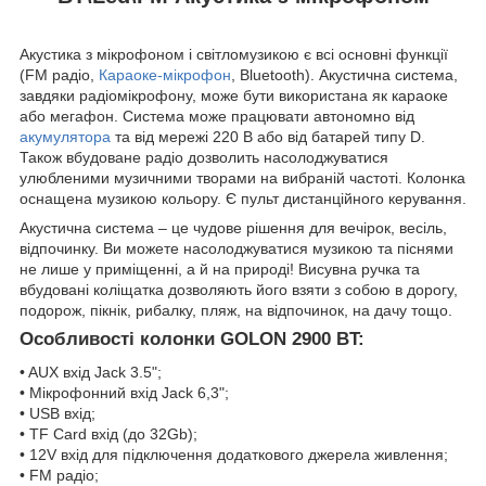
Акустика з мікрофоном і світломузикою є всі основні функції
(FM радіо,
Караоке-мікрофон
, Bluetooth). Акустична система,
завдяки радіомікрофону, може бути використана як караоке
або мегафон. Система може працювати автономно від
акумулятора
та від мережі 220 В або від батарей типу D.
Також вбудоване радіо дозволить насолоджуватися
улюбленими музичними творами на вибраній частоті. Колонка
оснащена музикою кольору. Є пульт дистанційного керування.
Акустична система – це чудове рішення для вечірок, весіль,
відпочинку. Ви можете насолоджуватися музикою та піснями
не лише у приміщенні, а й на природі! Висувна ручка та
вбудовані коліщатка дозволяють його взяти з собою в дорогу,
подорож, пікнік, рибалку, пляж, на відпочинок, на дачу тощо.
Особливості колонки GOLON 2900 BT:
• AUX вхід Jack 3.5";
• Мікрофонний вхід Jack 6,3";
• USB вхід;
• TF Card вхід (до 32Gb);
• 12V вхід для підключення додаткового джерела живлення;
• FM радіо;