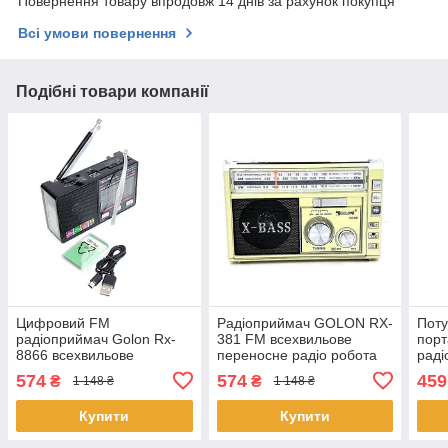
Повернення товару впродовж 14 днів за рахунок покупця
Всі умови повернення
Подібні товари компанії
Цифровий FM
Радіоприймач GOLON RX-
Пот
радіоприймач Golon Rx-
381 FM всехвильове
пор
8866 всехвильове
переносне радіо робота
раді
переносне портативне
від мережі акумулятора
A06A
574
574
459
₴
₴
1 148 ₴
1 148 ₴
радіо
батарей Gold
пере
раді
Купити
Купити