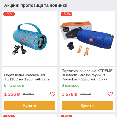
Акційні пропозиції та новинки
–50%
–50%
Портативна колонка XTREME
Портативна колонка JBL
Bluetooth Блютуз функція
TG116C на 1200 mAh Blue
Powerbank 2200 мАh Синя
В наявності
В наявності
1 316
1 576
₴
₴
2 633 ₴
3 153 ₴
Купити
Купити
–50%
–50%