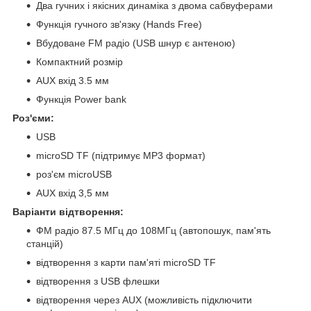
Два гучних і якісних динаміка з двома сабвуферами
Функція гучного зв'язку (Hands Free)
Вбудоване FM радіо (USB шнур є антеною)
Компактний розмір
AUX вхід 3.5 мм
Функція Power bank
Роз'єми:
USB
microSD TF (підтримує MP3 формат)
роз'єм microUSB
AUX вхід 3,5 мм
Варіанти відтворення:
ФМ радіо 87.5 МГц до 108МГц (автопошук, пам'ять
станцій)
відтворення з карти пам'яті microSD TF
відтворення з USB флешки
відтворення через AUX (можливість підключити