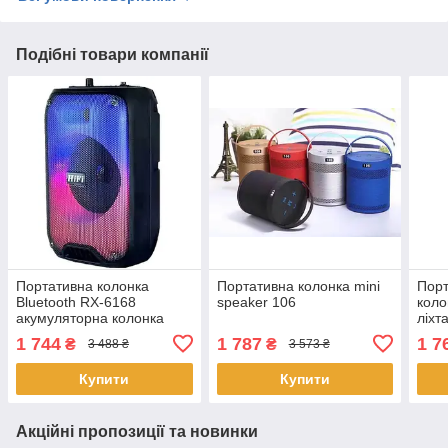
Подібні товари компанії
Портативна колонка
Портативна колонка mini
Порт
Bluetooth RX-6168
speaker 106
кол
акумуляторна колонка
ліхт
акустика Bluetooth 5.0 20
мікр
1 744
1 787
1 7
₴
₴
3 488 ₴
3 573 ₴
Вт
Купити
Купити
Акційні пропозиції та новинки