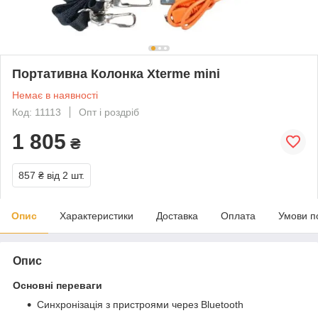
Портативна Колонка Xterme mini
Немає в наявності
Код: 11113
Опт і роздріб
1 805
₴
857 ₴
від 2 шт.
Опис
Характеристики
Доставка
Оплата
Умови п
Опис
Основні переваги
Синхронізація з пристроями через Bluetooth