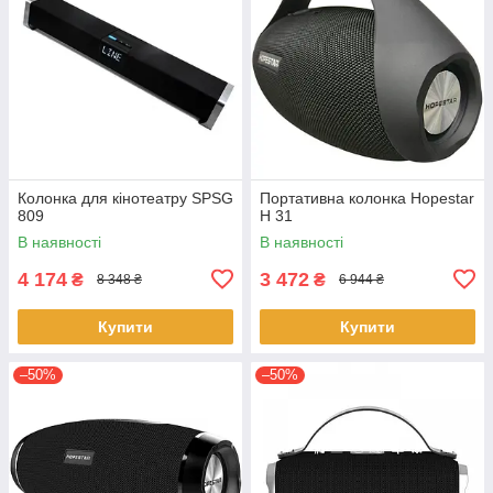
Колонка для кінотеатру SPSG
Портативна колонка Hopestar
809
H 31
В наявності
В наявності
4 174
3 472
₴
₴
8 348 ₴
6 944 ₴
Купити
Купити
–50%
–50%