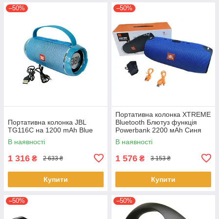
–50%
–50%
Портативна колонка XTREME
Портативна колонка JBL
Bluetooth Блютуз функція
TG116C на 1200 mAh Blue
Powerbank 2200 мАh Синя
В наявності
В наявності
1 316
1 576
₴
₴
2 633 ₴
3 153 ₴
Купити
Купити
–50%
–50%