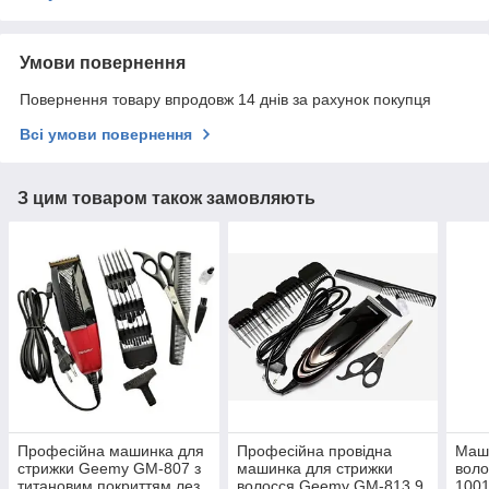
Умови повернення
Повернення товару впродовж 14 днів за рахунок покупця
Всі умови повернення
З цим товаром також замовляють
Професійна машинка для
Професійна провідна
Маши
стрижки Geemy GM-807 з
машинка для стрижки
воло
титановим покриттям лез
волосся Geemy GM-813 9
1001