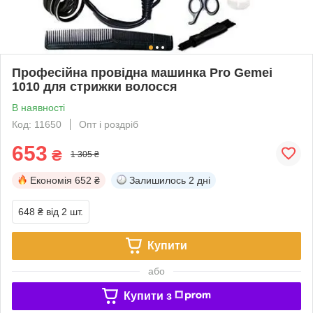
Професійна провідна машинка Pro Gemei
1010 для стрижки волосся
В наявності
Код: 11650
Опт і роздріб
653
₴
1 305 ₴
Економія
652 ₴
Залишилось
2 дні
648 ₴
від 2 шт.
Купити
або
Купити з