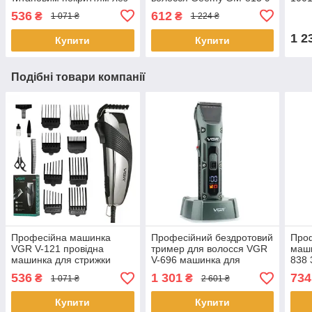
9 Вт
Вт
536
612
₴
₴
1 071 ₴
1 224 ₴
1 2
Купити
Купити
Подібні товари компанії
Професійна машинка
Професійний бездротовий
Проф
VGR V-121 провідна
тример для волосся VGR
маш
машинка для стрижки
V-696 машинка для
838 
волосся керамічне лезо 8
стрижки акумуляторний
стри
536
1 301
734
₴
₴
1 071 ₴
2 601 ₴
насадок
тример для бороди та
нас
окантовки
Купити
Купити