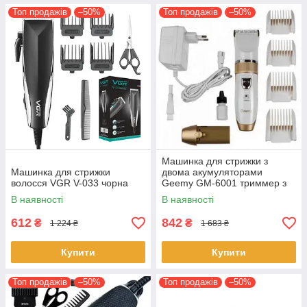
Топ продажів
–50%
Топ продажів
–50%
Машинка для стрижки з
Машинка для стрижки
двома акумуляторами
волосся VGR V-033 чорна
Geemy GM-6001 триммер з
насадками кераміко-титанієві
В наявності
В наявності
ножі
612
842
₴
₴
1 224 ₴
1 683 ₴
Купити
Купити
Топ продажів
–50%
Топ продажів
–50%