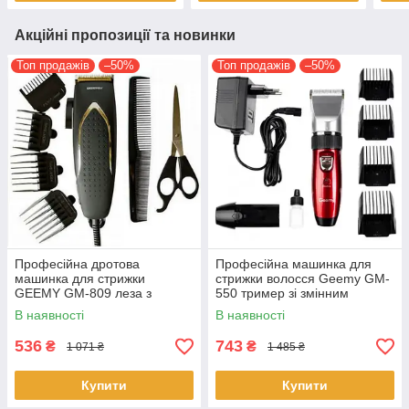
Акційні пропозиції та новинки
Топ продажів
–50%
Топ продажів
–50%
Професійна дротова
Професійна машинка для
машинка для стрижки
стрижки волосся Geemy GM-
GEEMY GM-809 леза з
550 тример зі змінним
покриттям титану від мережі
акумулятором та насадками
В наявності
В наявності
536
743
₴
₴
1 071 ₴
1 485 ₴
Купити
Купити