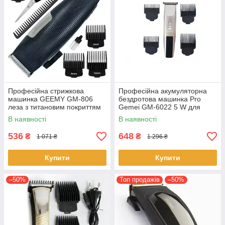
Професійна стрижкова
Професійна акумуляторна
машинка GEEMY GM-806
бездротова машинка Pro
леза з титановим покриттям
Gemei GM-6022 5 W для
від мережі Чорна
стрижки волосся
В наявності
В наявності
536
648
₴
₴
1 071 ₴
1 296 ₴
Купити
Купити
–50%
Топ продажів
–50%