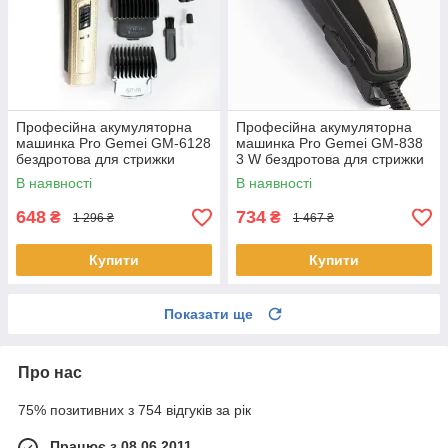
Професійна акумуляторна
Професійна акумуляторна
машинка Pro Gemei GM-6128
машинка Pro Gemei GM-838
бездротова для стрижки
3 W бездротова для стрижки
волосся з насадками
волосся з насадками
В наявності
В наявності
648
734
₴
₴
1 296 ₴
1 467 ₴
Купити
Купити
Показати ще
Про нас
75% позитивних з 754 відгуків за рік
Працює з 08.06.2011