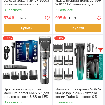
волосся Sokany SK-LF-16003
акумуляторний триммер VGR
чоловіча машинка для
V-107 11в1 машинка для
стрижки акумуляторна Білий
стрижки волосся IPX6 5 Вт
В наявності
В наявності
5 Вт
574
995
₴
₴
1 148 ₴
1 989 ₴
Купити
Купити
–50%
–50%
Професійна бездротова
Машинка для стрижки VGR V-
машинка Kemei KM-5073 для
003 роторна акумуляторна
стрижки волосся USB та LED-
режим Turbo 6 насадок 0.5-
дисплеєм 5вт Чорний
12 мм LED-індикатор 5 Вт
В наявності
В наявності
Чорний з бірюзовим