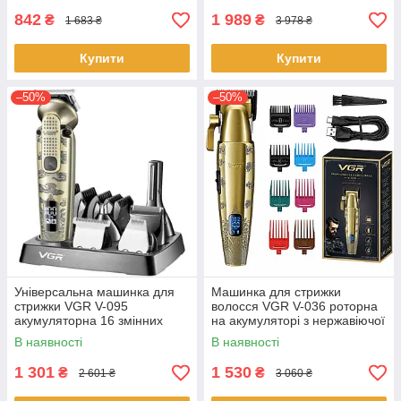
842
1 989
₴
₴
1 683 ₴
3 978 ₴
Купити
Купити
–50%
–50%
Універсальна машинка для
Машинка для стрижки
стрижки VGR V-095
волосся VGR V-036 роторна
акумуляторна 16 змінних
на акумуляторі з нержавіючої
насадок з триммером LED-
сталі 8 насадок 8 Вт
В наявності
В наявності
дисплей Золотиста
Золотиста
1 301
1 530
₴
₴
2 601 ₴
3 060 ₴