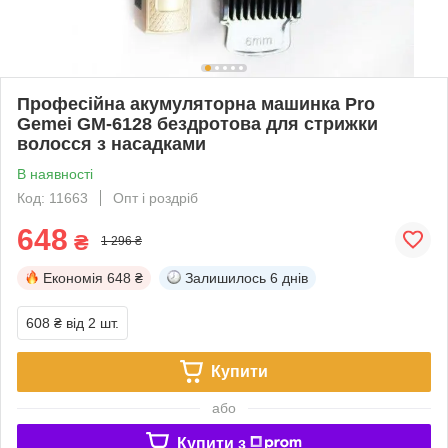
Професійна акумуляторна машинка Pro
Gemei GM-6128 бездротова для стрижки
волосся з насадками
В наявності
Код: 11663
Опт і роздріб
648
₴
1 296 ₴
Економія
648 ₴
Залишилось
6 днів
608 ₴
від 2 шт.
Купити
або
Купити з