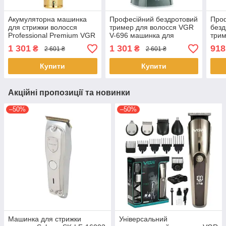
Акумуляторна машинка
Професійний бездротовий
Проф
для стрижки волосся
тример для волосся VGR
безд
Professional Premium VGR
V-696 машинка для
три
V-280 зі змінними
стрижки акумуляторний
5в1 
1 301
1 301
918
₴
₴
2 601 ₴
2 601 ₴
насадками 6 шт Gold
тример для бороди та
окантовки
Купити
Купити
Акційні пропозиції та новинки
–50%
–50%
Машинка для стрижки
Універсальний