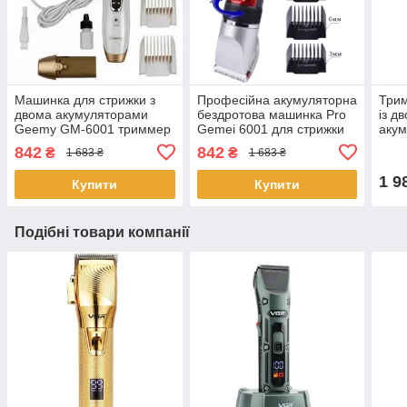
Машинка для стрижки з
Професійна акумуляторна
Три
двома акумуляторами
бездротова машинка Pro
із д
Geemy GM-6001 триммер
Gemei 6001 для стрижки
акум
з насадками кераміко-
волосся червоний
842
842
₴
₴
1 683 ₴
1 683 ₴
титанієві ножі
1 9
Купити
Купити
Подібні товари компанії