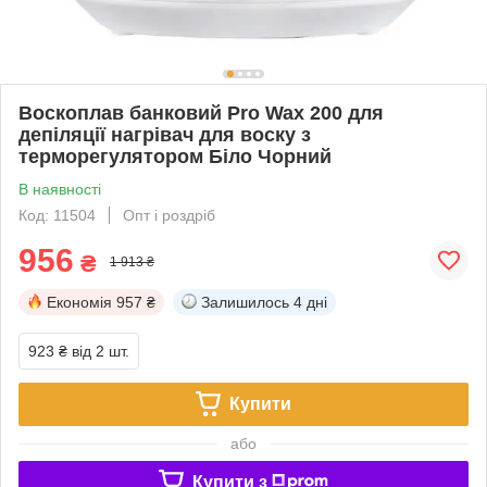
Воскоплав банковий Pro Wax 200 для
депіляції нагрівач для воску з
терморегулятором Біло Чорний
В наявності
Код: 11504
Опт і роздріб
956
₴
1 913 ₴
Економія
957 ₴
Залишилось
4 дні
923 ₴
від 2 шт.
Купити
або
Купити з