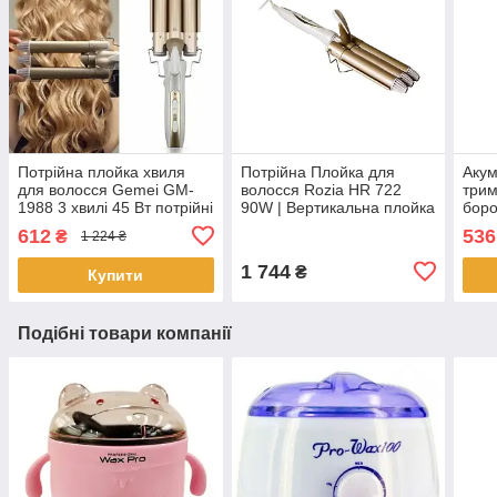
Потрійна плойка хвиля
Потрійна Плойка для
Акум
для волосся Gemei GM-
волосся Rozia HR 722
трим
1988 3 хвилі 45 Вт потрійні
90W | Вертикальна плойка
боро
великі локони кераміка з
для локонів | плойка бігуді
маши
612
536
₴
1 224 ₴
терморегулятором
| Локон
1 744
₴
Купити
Подібні товари компанії