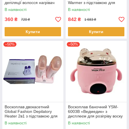
депіляції волосся нагрівач
Warmer з підставкою для
для воску
депіляції волосся 40Вт 200мл
В наявності
В наявності
360
842
₴
₴
720 ₴
1 683 ₴
Купити
Купити
–50%
–50%
Воскоплав двокасетний
Воскоплав баночний YSM-
Global Fashion Depilatory
6003B «Ведмедик» з
Heater 2в1 з підставкою для
дисплеєм для розігріву воску
депіляції волосся
400 мл 100 Вт Розовий
В наявності
В наявності
Персиковий 40 Вт