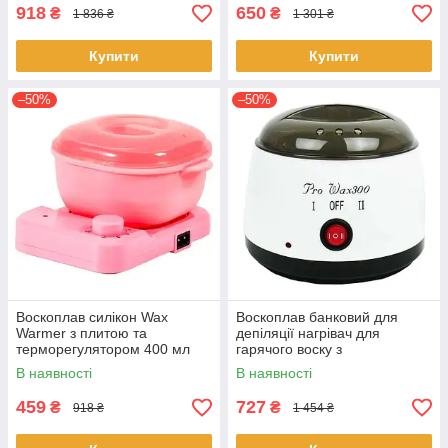
918
650
₴
₴
1 836 ₴
1 301 ₴
Купити
Купити
–50%
–50%
Воскоплав силікон Wax
Воскоплав банковий для
Warmer з плитою та
депіляції нагрівач для
терморегулятором 400 мл
гарячого воску з
для розігріву воску 100 Вт
терморегулятором Pro Wax
В наявності
В наявності
Рожевий
300mini 150мл
459
727
₴
₴
918 ₴
1 454 ₴