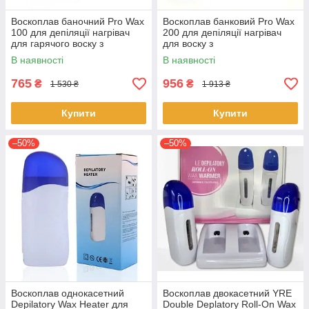
Воскоплав баночний Pro Wax
Воскоплав банковий Pro Wax
100 для депіляції нагрівач
200 для депіляції нагрівач
для гарячого воску з
для воску з
терморегулятором
терморегулятором Біло
В наявності
В наявності
Синій
765
956
₴
₴
1 530 ₴
1 913 ₴
Купити
Купити
–50%
–50%
Воскоплав однокасетний
Воскоплав двокасетний YRE
Depilatory Wax Heater для
Double Deplatory Roll-On Wax