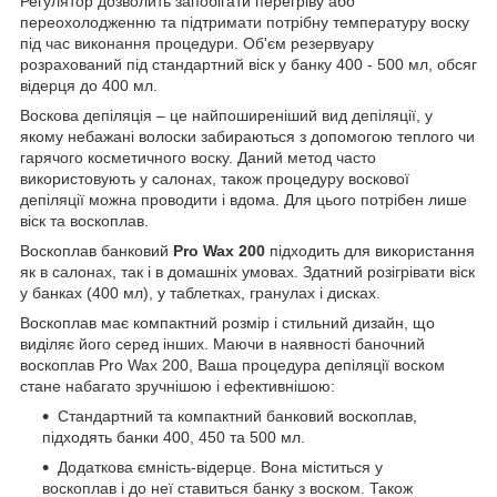
Регулятор дозволить запобігати перегріву або
переохолодженню та підтримати потрібну температуру воску
під час виконання процедури. Об'єм резервуару
розрахований під стандартний віск у банку 400 - 500 мл, обсяг
відерця до 400 мл.
Воскова депіляція – це найпоширеніший вид депіляції, у
якому небажані волоски забираються з допомогою теплого чи
гарячого косметичного воску. Даний метод часто
використовують у салонах, також процедуру воскової
депіляції можна проводити і вдома. Для цього потрібен лише
віск та воскоплав.
Воскоплав банковий
Pro Wax 200
підходить для використання
як в салонах, так і в домашніх умовах. Здатний розігрівати віск
у банках (400 мл), у таблетках, гранулах і дисках.
Воскоплав має компактний розмір і стильний дизайн, що
виділяє його серед інших. Маючи в наявності баночний
воскоплав Pro Wax 200, Ваша процедура депіляції воском
стане набагато зручнішою і ефективнішою:
Стандартний та компактний банковий воскоплав,
підходять банки 400, 450 та 500 мл.
Додаткова ємність-відерце. Вона міститься у
воскоплав і до неї ставиться банку з воском. Також