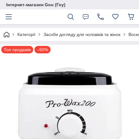
Інтернет-магазин Gou (Гоу)
Категорії
Засоби догляду для чоловіків та жінок
Воск
Топ продажів
–50%