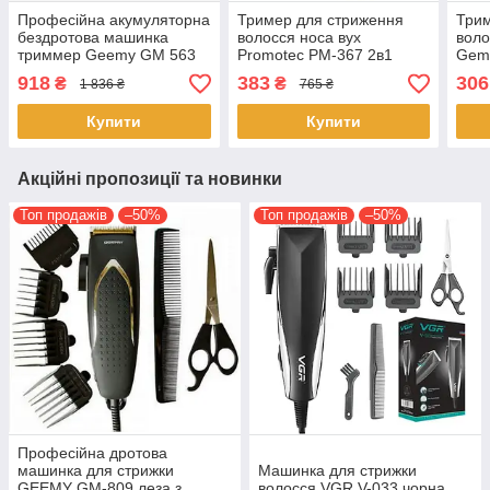
Професійна акумуляторна
Тример для стриження
Трим
бездротова машинка
волосся носа вух
воло
триммер Geemy GM 563
Promotec PM-367 2в1
Gem
5в1 для стрижки волосся
машинка для видалення
маш
918
383
306
₴
₴
1 836 ₴
765 ₴
волосся на обличчі
воло
Купити
Купити
Акційні пропозиції та новинки
Топ продажів
–50%
Топ продажів
–50%
Професійна дротова
машинка для стрижки
Машинка для стрижки
GEEMY GM-809 леза з
волосся VGR V-033 чорна