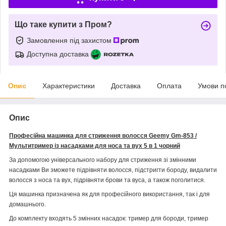
Що таке купити з Пром?
Замовлення під захистом
Доступна доставка
Опис
Характеристики
Доставка
Оплата
Умови п
Опис
Професійна машинка для стриження волосся
Geemy Gm-853
/
Мультитример із насадками для носа та вух 5 в 1 чорний
За допомогою універсального набору для стриження зі змінними
насадками Ви зможете підрівняти волосся, підстригти бороду, видалити
волосся з носа та вух, підрівняти брови та вуса, а також поголитися.
Ця машинка призначена як для професійного використання, так і для
домашнього.
До комплекту входять 5 змінних насадок: тример для бороди, тример