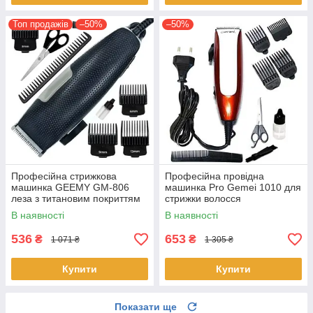
Топ продажів
–50%
–50%
Професійна стрижкова
Професійна провідна
машинка GEEMY GM-806
машинка Pro Gemei 1010 для
леза з титановим покриттям
стрижки волосся
від мережі Чорна
В наявності
В наявності
536
653
₴
₴
1 071 ₴
1 305 ₴
Купити
Купити
Показати ще