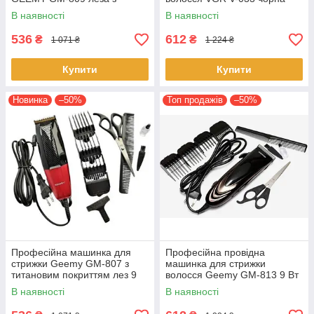
покриттям титану від мережі
В наявності
В наявності
536
612
₴
₴
1 071 ₴
1 224 ₴
Купити
Купити
Новинка
–50%
Топ продажів
–50%
Професійна машинка для
Професійна провідна
стрижки Geemy GM-807 з
машинка для стрижки
титановим покриттям лез 9
волосся Geemy GM-813 9 Вт
Вт
В наявності
В наявності