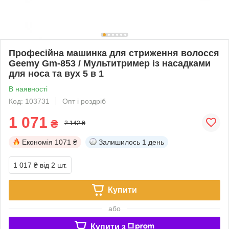
Професійна машинка для стриження волосся
Geemy Gm-853 / Мультитример із насадками
для носа та вух 5 в 1
В наявності
Код: 103731
Опт і роздріб
1 071
₴
2 142 ₴
Економія
1071 ₴
Залишилось
1 день
1 017 ₴
від 2 шт.
Купити
або
Купити з