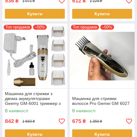
536
612
₴
₴
1 071 ₴
1 224 ₴
Купити
Купити
Топ продажів
–50%
Топ продажів
–50%
Машинка для стрижки з
двома акумуляторами
Машинка для стрижки
Geemy GM-6001 триммер з
волосся Pro Gemei GM 6027
насадками кераміко-титанієві
В наявності
В наявності
ножі
842
675
₴
₴
1 683 ₴
1 350 ₴
Купити
Купити