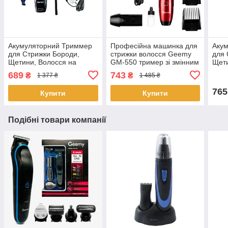
Акумуляторний Триммер
Професійна машинка для
Аку
для Стрижки Бороди,
стрижки волосся Geemy
для 
Щетини, Волосся на
GM-550 тример зі змінним
Щети
Голові, Інтимних Зон
акумулятором та
Голо
689
743
₴
₴
1 377 ₴
1 485 ₴
Gemei GM 6050 3 W
насадками
Gem
765
Купити
Купити
Подібні товари компанії