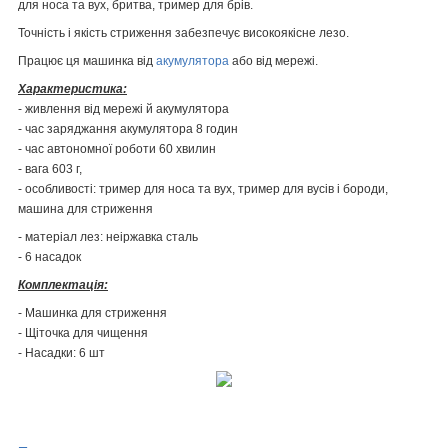
для носа та вух, бритва, тример для брів.
Точність і якість стриження забезпечує високоякісне лезо.
Працює ця машинка від
акумулятора
або від мережі.
Характеристика:
- живлення від мережі й акумулятора
- час заряджання акумулятора 8 годин
- час автономної роботи 60 хвилин
- вага 603 г,
- особливості:
тример для носа та вух, тример для вусів і бороди,
машина для стриження
- матеріал лез: неіржавка сталь
- 6 насадок
Комплектація:
- Машинка для стриження
- Щіточка для чищення
- Насадки: 6 шт