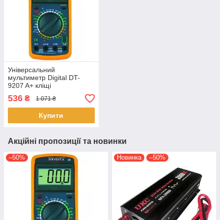
Універсальний
мультиметр Digital DT-
9207 A+ кліщі
струмовимірювальні
536
₴
1 071 ₴
Портативний
тестер Жовтий/Чорний
Купити
Акційні пропозиції та новинки
–50%
Новинка
–50%