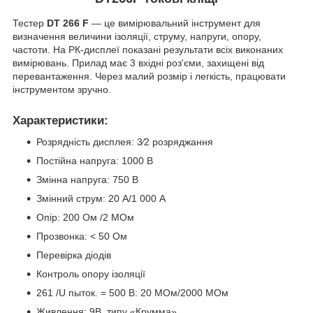
Тестер
DT 266 F
— це вимірювальний інструмент для
визначення величини ізоляції, струму, напруги, опору,
частоти. На РК-дисплеї показані результати всіх виконаних
вимірювань. Прилад має 3 вхідні роз'єми, захищені від
перевантаження. Через малий розмір і легкість, працювати
інструментом зручно.
Характеристики:
Розрядність дисплея: 3⁄2 розряджання
Постійна напруга: 1000 В
Змінна напруга: 750 В
Змінний струм: 20 А/1 000 А
Опір: 200 Ом /2 МОм
Прозвонка: < 50 Ом
Перевірка діодів
Контроль опору ізоляції
261 /U пыток. = 500 В: 20 МОм/2000 МОм
Живлення: 9В, типу «Крумма»