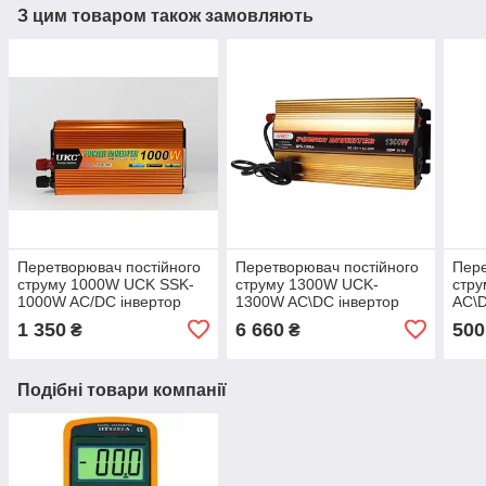
З цим товаром також замовляють
Перетворювач постійного
Перетворювач постійного
Пере
струму 1000W UCK SSK-
струму 1300W UCK-
стр
1000W AC/DC інвертор
1300W AC\DC інвертор
AC\D
для автомобіля 12В-220В
для автомобіля 12В-220В
1 350
6 660
500
₴
₴
Подібні товари компанії