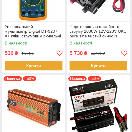
Універсальний
Перетворювач постійного
мультиметр Digital DT-9207
струму 2000W 12V-220V UKC
A+ кліщі струмовимірювальні
pure sine чистий синус із
Портативний тестер Жовтий/
захистом від навантаження
В наявності
В наявності
Чорний
Чорний
536
5 738
₴
₴
1 071 ₴
11 475 ₴
Купити
Купити
Новинка
–50%
Новинка
–50%