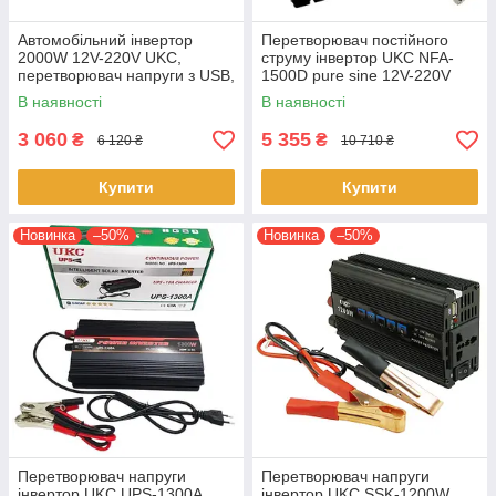
Автомобільний інвертор
Перетворювач постійного
2000W 12V-220V UKC,
струму інвертор UKC NFA-
перетворювач напруги з USB,
1500D pure sine 12V-220V
потужний автоперетворювач
Чистий синус із захистом від
В наявності
В наявності
для техніки
навантаження Чорний
3 060
5 355
₴
₴
6 120 ₴
10 710 ₴
Купити
Купити
Новинка
–50%
Новинка
–50%
Перетворювач напруги
Перетворювач напруги
інвертор UKC UPS-1300A
інвертор UKC SSK-1200W