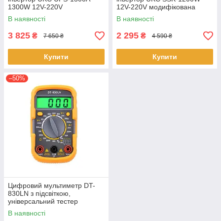
1300W 12V-220V
12V-220V модифікована
модифікована синусоїда DC-
синусоїда DC-AC Чорний
В наявності
В наявності
AC Чорний
3 825
2 295
₴
₴
7 650 ₴
4 590 ₴
Купити
Купити
–50%
Цифровий мультиметр DT-
830LN з підсвіткою,
універсальний тестер
напруги та опору до 600 В,
В наявності
електронний прилад