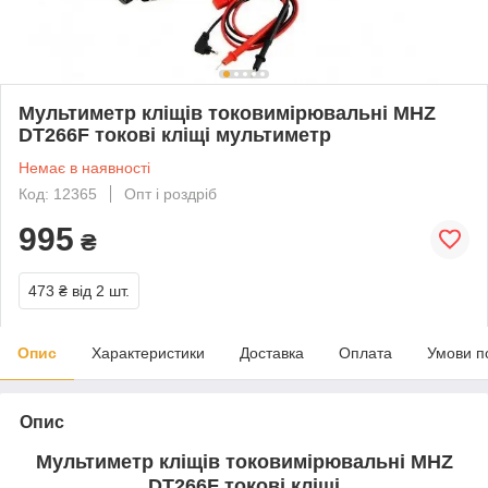
Мультиметр кліщів токовимірювальні MHZ
DT266F токові кліщі мультиметр
Немає в наявності
Код: 12365
Опт і роздріб
995
₴
473 ₴
від 2 шт.
Опис
Характеристики
Доставка
Оплата
Умови п
Опис
Мультиметр кліщів токовимірювальні MHZ
DT266F токові кліщі