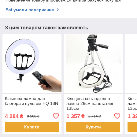
Повернення товару впродовж 14 днів за рахунок покупця
Всі умови повернення
З цим товаром також замовляють
Кільцева лампа для
Кільцева світлодіодна
Кіль
блогера з пультом HQ 18N
лампа 26см на штативі
ламп
135см
135
4 284
1 357
1 3
₴
₴
8 568 ₴
2 714 ₴
Купити
Купити