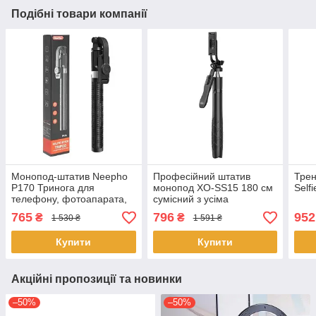
Подібні товари компанії
Монопод-штатив Neepho
Професійний штатив
Трен
P170 Тринога для
монопод XO-SS15 180 см
Selfi
телефону, фотоапарата,
сумісний з усіма
екшен камери з Bluetooth-
пристроями з
765
796
952
₴
₴
1 530 ₴
1 591 ₴
пультом Чорний
універсальним Bluetooth-
пультом Чорний
Купити
Купити
Акційні пропозиції та новинки
–50%
–50%