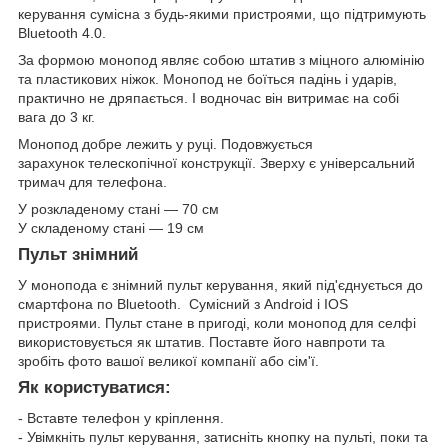
керування сумісна з будь-якими пристроями, що підтримують
Bluetooth 4.0.
За формою монопод являє собою штатив з міцного алюмінію
та пластикових ніжок. Монопод не боїться падінь і ударів,
практично не дряпається. І водночас він витримає на собі
вага до 3 кг.
Монопод добре лежить у руці. Подовжується
зарахунок телескопічної конструкції. Зверху є універсальний
тримач для телефона.
У розкладеному стані — 70 см
У складеному стані — 19 см
Пульт знімний
У монопода є знімний пульт керування, який під'єднується до
смартфона по Bluetooth. Сумісний з Android і IOS
пристроями. Пульт стане в пригоді, коли монопод для селфі
використовується як штатив. Поставте його навпроти та
зробіть фото вашої великої компанії або сім'ї.
Як користуватися:
- Вставте телефон у кріплення.
- Увімкніть пульт керування, затисніть кнопку на пульті, поки та