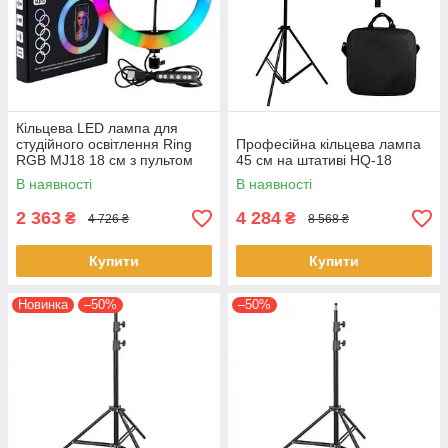
Кільцева LED лампа для
студійного освітлення Ring
Професійна кільцева лампа
RGB MJ18 18 см з пультом
45 см на штативі HQ-18
В наявності
В наявності
2 363
4 284
₴
₴
4 726 ₴
8 568 ₴
Купити
Купити
Новинка
–50%
–50%