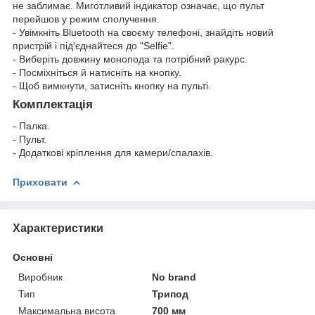
не заблимає. Миготливий індикатор означає, що пульт
перейшов у режим сполучення.
- Увімкніть Bluetooth на своєму телефоні, знайдіть новий
пристрій і під'єднайтеся до "Selfie".
- Виберіть довжину монопода та потрібний ракурс.
- Посміхніться й натисніть на кнопку.
- Щоб вимкнути, затисніть кнопку на пульті.
Комплектація
- Палка.
- Пульт.
- Додаткові кріплення для камери/спалахів.
Приховати
Характеристики
Основні
Виробник
No brand
Тип
Трипод
Максимальна висота
700 мм