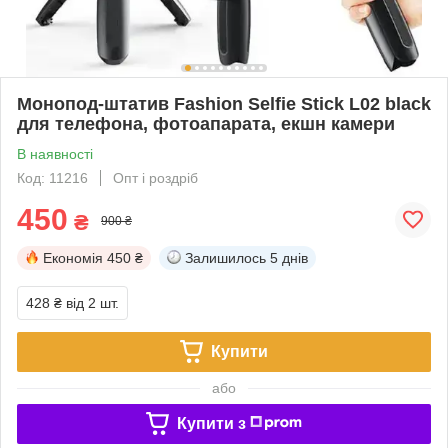
Монопод-штатив Fashion Selfie Stick L02 black
для телефона, фотоапарата, екшн камери
В наявності
Код: 11216
Опт і роздріб
450
₴
900 ₴
Економія
450 ₴
Залишилось
5 днів
428 ₴
від 2 шт.
Купити
або
Купити з