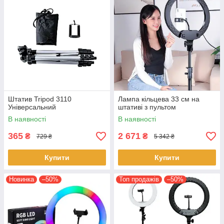
Штатив Tripod 3110
Лампа кільцева 33 см на
Універсальний
штативі з пультом
В наявності
В наявності
365
2 671
₴
₴
729 ₴
5 342 ₴
Купити
Купити
Новинка
–50%
Топ продажів
–50%