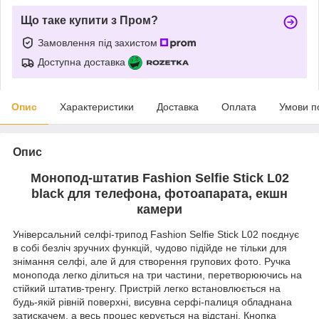
Що таке купити з Пром?
Замовлення під захистом
Доступна доставка
Опис
Характеристики
Доставка
Оплата
Умови п
Опис
Монопод-штатив Fashion Selfie Stick L02
black для телефона, фотоапарата, екшн
камери
Універсальний селфі-трипод Fashion Selfie Stick L02 поєднує
в собі безліч зручних функцій, чудово підійде не тільки для
знімання селфі, але й для створення групових фото. Ручка
монопода легко ділиться на три частини, перетворюючись на
стійкий штатив-тренгу. Пристрій легко встановлюється на
будь-якій рівній поверхні, висувна серфі-палиця обладнана
затискачем, а весь процес керується на відстані. Кнопка