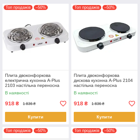
Топ продажів
–50%
Топ продажів
–50%
Плита двоконфоркова
Плита двоконфоркова
електрична кухонна A-Plus
дискова кухонна A-Plus 2104
2103 настільна переносна
настільна переносна
електроплита спіральна 2000
електроплита 2000 Вт Білий
В наявності
В наявності
Вт
918
918
₴
₴
1 836 ₴
1 836 ₴
Купити
Купити
Топ продажів
–50%
Топ продажів
–50%