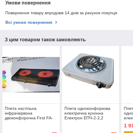
Умови повернення
Повернення товару впродовж 14 днів за рахунок покупця
Всі умови повернення
З цим товаром також замовляють
Плита настільна
Плита одноконфоркова
Плит
інфрачервона
електрична кухонна
одн
двоконфорочна First FA-
Електрон ЕПЧ-2-2,2
елек
5096-9 кухонна електро
настільна переносна
Wim
1 9
плита склокераміка
електроплита спіральна
наст