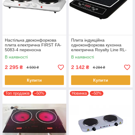
Настільна двоконфоркова
Плита індукційна
плита електрична FIRST FA-
одноконфоркова кухонна
5083-4 переносна
електрична Royalty Line RL-
електроплита
EIP 2000.1 настільна
В наявності
В наявності
2 295
2 142
₴
₴
4 590 ₴
4 284 ₴
Купити
Купити
Топ продажів
–50%
Новинка
–50%