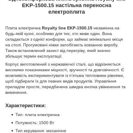
EKP-1500.15 настільна переносна
електроплита
Плита електрична
Royalty line EKP-1500.15
незамінна на
будь-якій кухні, особливо для тих, хто живе один. Вона
складається з однієї конфорки, що займає мінімально місця
на столі. Прогумовані ніжки запобігають ковзанню виробу.
Також встановлений захист від перегріву, який значно
збільшує термін експлуатації.
Корпус виготовлений з нержавіючої сталі, що відрізняється
високими показниками міцності, зручності та довговічності. Є
можливість експериментувати із п'ятьма тепловими рівнями,
щоб підбирати їх для певних видів продуктів. Управління
приладом просте, передбачена швидка кнопка увімкнення та
вимкнення.
Характеристики:
Тип: плита електрична
Потужність: 1500 Вт
Тип керування: механічне