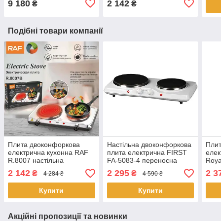
9 180
2 142
₴
₴
Подібні товари компанії
Плита двоконфоркова
Настільна двоконфоркова
Плит
електрична кухонна RAF
плита електрична FIRST
елек
R.8007 настільна
FA-5083-4 переносна
Roya
переносна електроплита
електроплита
наст
2 142
2 295
2 3
₴
₴
4 284 ₴
4 590 ₴
дискова
елек
Купити
Купити
Акційні пропозиції та новинки