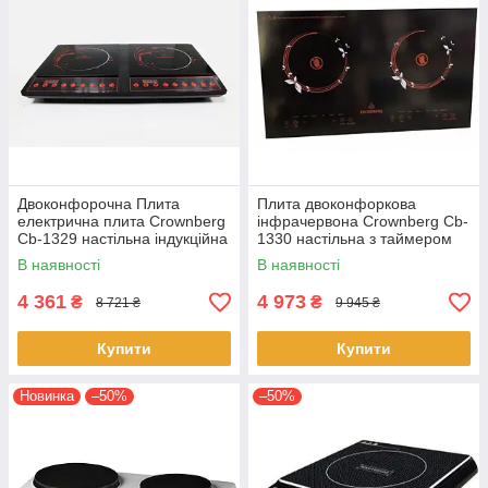
Двоконфорочна Плита
Плита двоконфоркова
електрична плита Crownberg
інфрачервона Crownberg Cb-
Cb-1329 настільна індукційна
1330 настільна з таймером
з таймером
В наявності
В наявності
4 361
4 973
₴
₴
8 721 ₴
9 945 ₴
Купити
Купити
Новинка
–50%
–50%