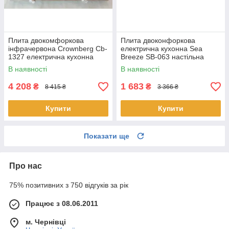
Плита двокомфоркова
Плита двоконфоркова
інфрачервона Crownberg Cb-
електрична кухонна Sea
1327 електрична кухонна
Breeze SB-063 настільна
настільна 4000 W
переносна електроплита
В наявності
В наявності
дискова
4 208
1 683
₴
₴
8 415 ₴
3 366 ₴
Купити
Купити
Показати ще
Про нас
75% позитивних з 750 відгуків за рік
Працює з 08.06.2011
м. Чернівці