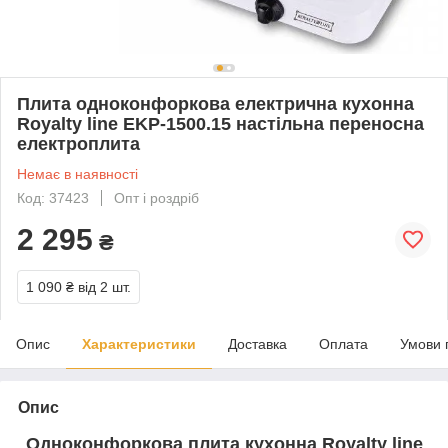
Плита одноконфоркова електрична кухонна
Royalty line EKP-1500.15 настільна переносна
електроплита
Немає в наявності
Код: 37423
Опт і роздріб
2 295
₴
1 090 ₴
від 2 шт.
Опис
Характеристики
Доставка
Оплата
Умови 
Опис
Одноконфоркова плита кухонна Royalty line