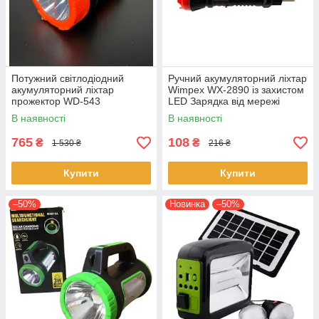
Потужний світлодіодний
Ручний акумуляторний ліхтар
акумуляторний ліхтар
Wimpex WX-2890 із захистом
прожектор WD-543
LED Зарядка від мережі
переносний ліхтар для
Чорний / Червоний
В наявності
В наявності
охорони
765
108
₴
₴
1 530 ₴
216 ₴
Купити
Купити
–50%
Новинка
–50%