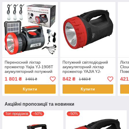
Переносний ліхтар
Потужний світлодіодний
Ліхт
прожектор Yajia YJ-1908T
акумуляторний ліхтар
Clou
акумуляторний потужний
прожектор YAJIA YJ-
Пов
сонячна панель три
2829TP переносний
пане
1 801
842
421
₴
₴
3 601 ₴
1 683 ₴
лампи
ліхтар для охорони
для 
Купити
Купити
Акційні пропозиції та новинки
Топ продажів
–50%
–50%