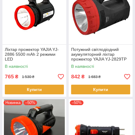
Ліхтар прожектор YAJIA YJ-
Потужний світлодіодний
2886 5500 mAh 2 режими
акумуляторний ліхтар
LED
прожектор YAJIA YJ-2829TP
переносний ліхтар для
В наявності
В наявності
охорони
765
842
₴
₴
1 530 ₴
1 683 ₴
Купити
Купити
Новинка
–50%
–50%