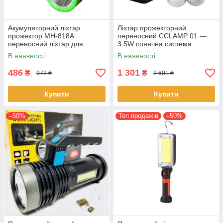
Акумуляторний ліхтар
Ліхтар прожекторний
прожектор МН-818А
переносний CCLAMP 01 —
переносний ліхтар для
3.5W сонячна система
охорони
освітлення із сонячною
В наявності
В наявності
панеллю Чорний із
салатовим
486
1 301
₴
₴
972 ₴
2 601 ₴
Купити
Купити
–50%
Топ продажів
–50%