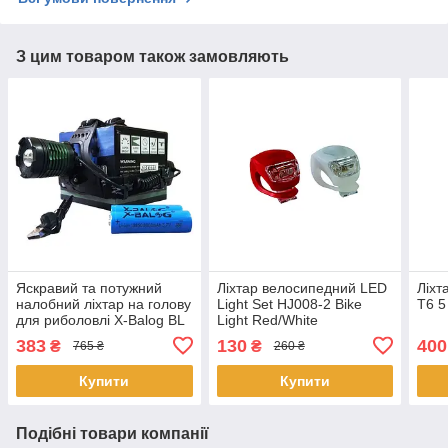
З цим товаром також замовляють
Яскравий та потужний
Ліхтар велосипедний LED
Ліхт
налобний ліхтар на голову
Light Set HJ008-2 Bike
T6 5
для риболовлі X-Balog BL
Light Red/White
2188 T6 акумуляторний
383
130
400
₴
₴
765 ₴
260 ₴
18650 х 2 USB
Купити
Купити
Подібні товари компанії