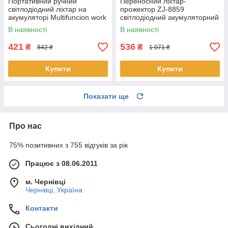
Портативний ручний
Переносний ліхтар-
світлодіодний ліхтар на
прожектор ZJ-8859
акумуляторі Multifuncion work
світлодіодний акумуляторний
lights 3W
ручний підвісний ліхтар із
В наявності
В наявності
магнітом і гачком
421
536
₴
₴
842 ₴
1 071 ₴
Купити
Купити
Показати ще
Про нас
75% позитивних з 755 відгуків за рік
Працює з 08.06.2011
м. Чернівці
Чернівці, Україна
Контакти
Сьогодні вихідний