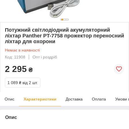
Потужний світлодіодний акумуляторний
ліхтар Panther PT-7758 прожектор переносний
ліхтар для охорони
Немає в наявності
Код: 11908
Опт і роздріб
2 295
₴
1 089 ₴
від 2 шт.
Опис
Характеристики
Доставка
Оплата
Умови 
Опис