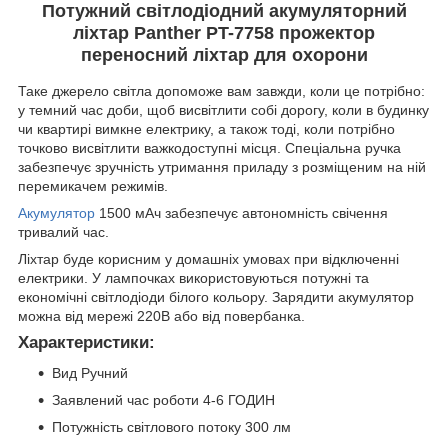
Потужний світлодіодний акумуляторний
ліхтар Panther PT-7758 прожектор
переносний ліхтар для охорони
Таке джерело світла допоможе вам завжди, коли це потрібно:
у темний час доби, щоб висвітлити собі дорогу, коли в будинку
чи квартирі вимкне електрику, а також тоді, коли потрібно
точково висвітлити важкодоступні місця. Спеціальна ручка
забезпечує зручність утримання приладу з розміщеним на ній
перемикачем режимів.
Акумулятор
1500 мАч забезпечує автономність свічення
тривалий час.
Ліхтар буде корисним у домашніх умовах при відключенні
електрики. У лампочках використовуються потужні та
економічні світлодіоди білого кольору. Зарядити акумулятор
можна від мережі 220В або від повербанка.
Характеристики:
Вид Ручний
Заявлений час роботи 4-6 ГОДИН
Потужність світлового потоку 300 лм