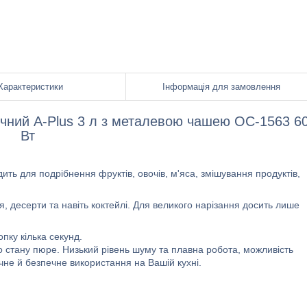
Характеристики
Інформація для замовлення
ичний A-Plus 3 л з металевою чашею OC-1563 6
Вт
ть для подрібнення фруктів, овочів, м'яса, змішування продуктів,
ня, десерти та навіть коктейлі. Для великого нарізання досить лише
пку кілька секунд.
 стану пюре. Низький рівень шуму та плавна робота, можливість
чне й безпечне використання на Вашій кухні.