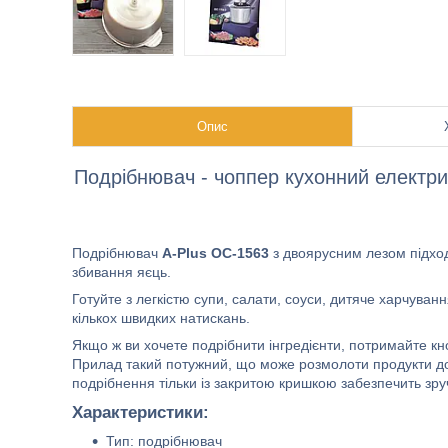
Опис
Подрібнювач - чоппер кухонний електр
Подрібнювач
A-Plus OC-1563
з двоярусним лезом підходи
збивання яєць.
Готуйте з легкістю супи, салати, соуси, дитяче харчуван
кількох швидких натискань.
Якщо ж ви хочете подрібнити інгредієнти, потримайте кно
Прилад такий потужний, що може розмолоти продукти до
подрібнення тільки із закритою кришкою забезпечить зру
Характеристики:
Тип: подрібнювач