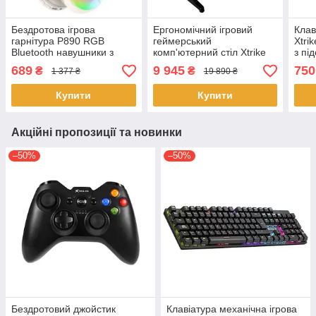
Бездротова ігрова
Ергономічний ігровий
Клав
гарнітура P890 RGB
геймерський
Xtri
Bluetooth навушники з
комп'ютерний стіл Xtrike
з пі
мікрофоном 40 мм
Me DK-01 із
689
9 945
750
₴
₴
1 377 ₴
19 890 ₴
драйвери 18 годин роботи
підсклянником Чорний
білий
Купити
Купити
Акційні пропозиції та новинки
–50%
–50%
Бездротовий джойстик
Клавіатура механічна ігрова