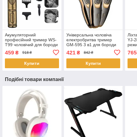
Акумуляторний
Універсальна чоловіча
Ліхт
професійний тример WS-
електробритва тример
YJ-2
T99 чоловічий для бороди
GM-595 3 в1 для бороди
реж
усов машинка для
сіткова акумуляторна для
459
421
765
₴
₴
918 ₴
842 ₴
окантовки і малюнків
чоловіків
Купити
Купити
Подібні товари компанії