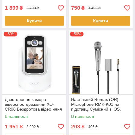
1 899
750
₴
₴
3 798 ₴
1 499 ₴
Купити
Купити
–50%
–50%
Двостороння камера
Настільний Remax (OR)
відеоспостереження XO-
Microphone RMK-K01 на
CR08 Бездротова відео няня
підставці Сумісний з IOS,
з нічним режимом та
Android, Windows-phones
В наявності
В наявності
мікрофоном
Сірий
1 951
203
₴
₴
3 902 ₴
405 ₴