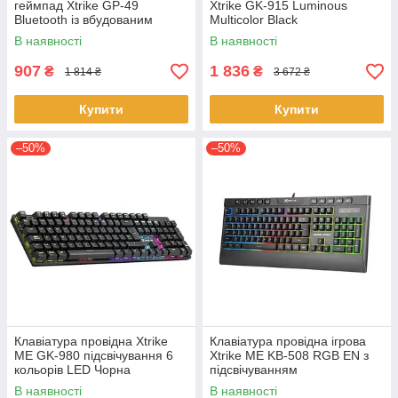
геймпад Xtrike GP-49
Xtrike GK-915 Luminous
Bluetooth із вбудованим
Multicolor Black
акумулятором
В наявності
В наявності
907
1 836
₴
₴
1 814 ₴
3 672 ₴
Купити
Купити
–50%
–50%
Клавіатура провідна Xtrike
Клавіатура провідна ігрова
ME GK-980 підсвічування 6
Xtrike ME KB-508 RGB EN з
кольорів LED Чорна
підсвічуванням
В наявності
В наявності