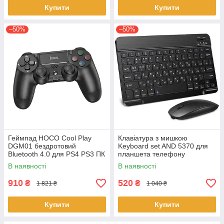
Купити
Купити
–50%
–50%
Геймпад HOCO Cool Play
Клавіатура з мишкою
DGM01 бездротовий
Keyboard set AND 5370 для
Bluetooth 4.0 для PS4 PS3 ПК
планшета телефону
з вібрацією гіроскопом
Bluetooth iPad iPhone Android
В наявності
В наявності
сенсорна панель
Type-C Чорний
910
520
₴
₴
1 821 ₴
1 040 ₴
Купити
Купити