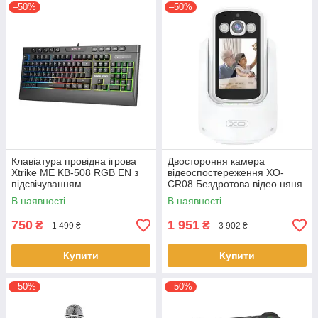
–50%
–50%
Клавіатура провідна ігрова
Двостороння камера
Xtrike ME KB-508 RGB EN з
відеоспостереження XO-
підсвічуванням
CR08 Бездротова відео няня
з нічним режимом та
В наявності
В наявності
мікрофоном
750
1 951
₴
₴
1 499 ₴
3 902 ₴
Купити
Купити
–50%
–50%