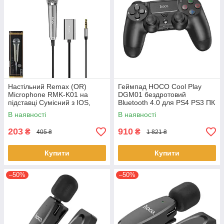
Настільний Remax (OR)
Геймпад HOCO Cool Play
Microphone RMK-K01 на
DGM01 бездротовий
підставці Сумісний з IOS,
Bluetooth 4.0 для PS4 PS3 ПК
Android, Windows-phones
з вібрацією гіроскопом
В наявності
В наявності
Сірий
сенсорна панель
203
910
₴
₴
405 ₴
1 821 ₴
Купити
Купити
–50%
–50%