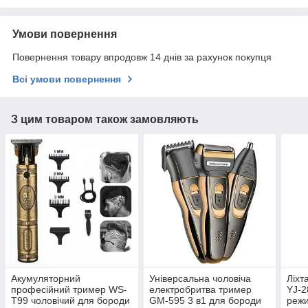
Умови повернення
Повернення товару впродовж 14 днів за рахунок покупця
Всі умови повернення
З цим товаром також замовляють
Акумуляторний
Універсальна чоловіча
Ліхт
професійний тример WS-
електробритва тример
YJ-2
T99 чоловічий для бороди
GM-595 3 в1 для бороди
реж