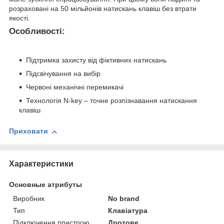
розраховані на 50 мільйонів натискань клавіш без втрати
якості.
Особливості:
Підтримка захисту від фіктивних натискань
Підсвічування на вибір
Червоні механічні перемикачі
Технологія N-key – точне розпізнавання натискання
клавіш
Приховати
Характеристики
Основные атрибуты
Виробник
No brand
Тип
Клавіатура
Підключення пристрою
Дротове