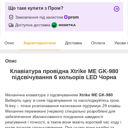
Що таке купити з Пром?
Замовлення під захистом
Доступна доставка
Опис
Характеристики
Доставка
Оплата
Умови 
Опис
Клавіатура провідна Xtrike ME GK-980
підсвічування 6 кольорів LED Чорна
Механічна клавіатура з підсвічуванням
Xtrike ME GK-980
.
Виберіть одну зі схем підсвічування та насолоджуйтесь грою.
N-key – точне розпізнавання натискання підтримує 29 клавіш.
Механічні перемикачі (червоні) спеціально розроблені для
забезпечення збалансованого поєднання швидкості
реагування і точності, а також вони мають короткий час ходу і
мале зусилля спрацьовування. При цьому вони надійні та