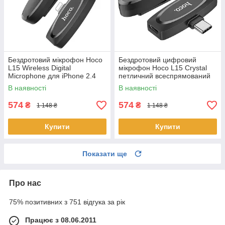
Бездротовий мікрофон Hoco
Бездротовий цифровий
L15 Wireless Digital
мікрофон Hoco L15 Crystal
Microphone для iPhone 2.4
петличний всеспрямований
ГГц, шумозаглушення
для смартфона
В наявності
В наявності
574
574
₴
₴
1 148 ₴
1 148 ₴
Купити
Купити
Показати ще
Про нас
75% позитивних з 751 відгука за рік
Працює з 08.06.2011