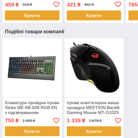
усов машинка для
сіткова акумуляторна для
459
421
765
₴
₴
918 ₴
842 ₴
окантовки і малюнків
чоловіків
Купити
Купити
Подібні товари компанії
Клавіатура провідна ігрова
Ігрова комп'ютерна миша
Xtrike ME KB-508 RGB EN
провідна MEETION Backlit
з підсвічуванням
Gaming Mouse MT-G3325
5000 DPI RGB
750
1 339
₴
₴
1 499 ₴
2 678 ₴
підсвічування Чорний
Купити
Купити