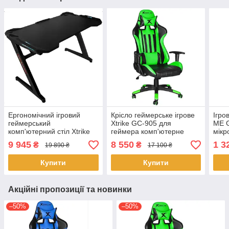
Ергономічний ігровий
Крісло геймерське ігрове
Ігро
геймерський
Xtrike GC-905 для
ME G
комп'ютерний стіл Xtrike
геймера комп'ютерне
мік
Me DK-01 із
офісне для гри Зелене
підс
9 945
8 550
1 3
₴
₴
19 890 ₴
17 100 ₴
підсклянником Чорний
Купити
Купити
Акційні пропозиції та новинки
–50%
–50%