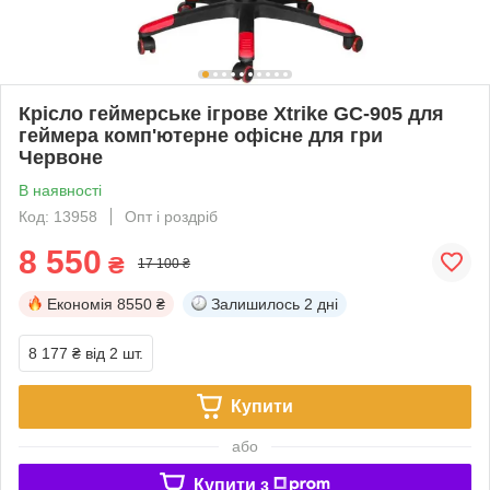
Крісло геймерське ігрове Xtrike GC-905 для
геймера комп'ютерне офісне для гри
Червоне
В наявності
Код: 13958
Опт і роздріб
8 550
₴
17 100 ₴
Економія
8550 ₴
Залишилось
2 дні
8 177 ₴
від 2 шт.
Купити
або
Купити з