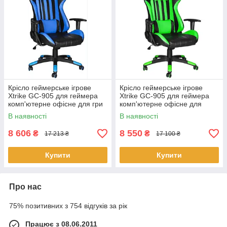
Крісло геймерське ігрове
Крісло геймерське ігрове
Xtrike GC-905 для геймера
Xtrike GC-905 для геймера
комп'ютерне офісне для гри
комп'ютерне офісне для
Синє
гри Зелене
В наявності
В наявності
8 606
8 550
₴
₴
17 213 ₴
17 100 ₴
Купити
Купити
Про нас
75% позитивних з 754 відгуків за рік
Працює з 08.06.2011