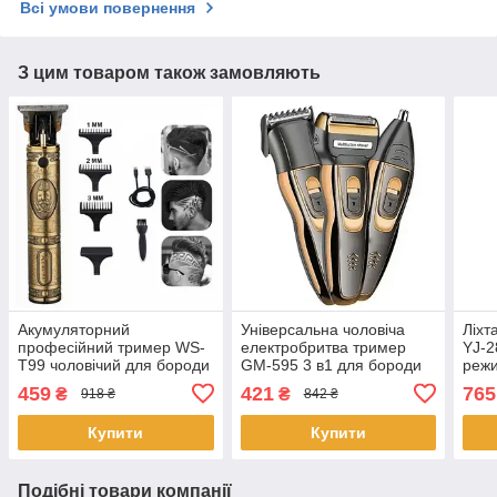
Всі умови повернення
З цим товаром також замовляють
Акумуляторний
Універсальна чоловіча
Ліхт
професійний тример WS-
електробритва тример
YJ-2
T99 чоловічий для бороди
GM-595 3 в1 для бороди
реж
усов машинка для
сіткова акумуляторна для
459
421
765
₴
₴
918 ₴
842 ₴
окантовки і малюнків
чоловіків
Купити
Купити
Подібні товари компанії