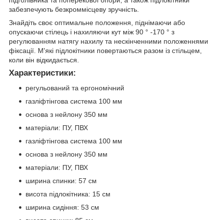
підголівника та поперекової опори, а також підлокітники
забезпечують безкроммісцеву зручність.
Знайдіть своє оптимальне положення, піднімаючи або
опускаючи стілець і нахиляючи кут між 90 ° -170 ° з
регулюванням натягу нахилу та нескінченними положеннями
фіксації. М'які підлокітники повертаються разом із стільцем,
коли він відкидається.
Характеристики:
регульований та ергономічний
газліфтінгова система 100 мм
основа з нейлону 350 мм
матеріали: ПУ, ПВХ
газліфтінгова система 100 мм
основа з нейлону 350 мм
матеріали: ПУ, ПВХ
ширина спинки: 57 см
висота підлокітника: 15 см
ширина сидіння: 53 см