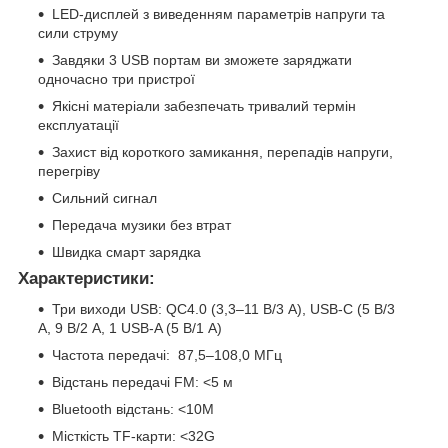
LED-дисплей з виведенням параметрів напруги та
сили струму
Завдяки 3 USB портам ви зможете заряджати
одночасно три пристрої
Якісні матеріали забезпечать тривалий термін
експлуатації
Захист від короткого замикання, перепадів напруги,
перегріву
Сильний сигнал
Передача музики без втрат
Швидка смарт зарядка
Характеристики:
Три виходи USB: QC4.0 (3,3–11 В/3 А), USB-C (5 В/3
А, 9 В/2 А, 1 USB-A (5 В/1 А)
Частота передачі: 87,5–108,0 МГц
Відстань передачі FM: <5 м
Bluetooth відстань: <10M
Місткість TF-карти: <32G