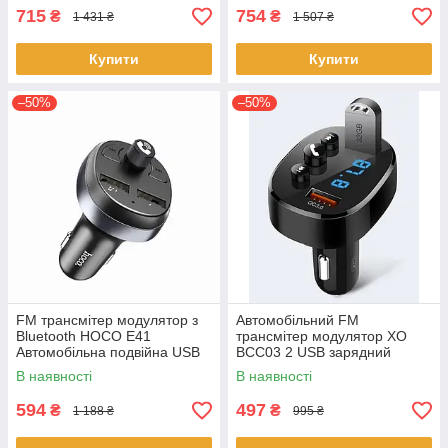
715
754
₴
₴
1 431 ₴
1 507 ₴
Купити
Купити
–50%
–50%
FM трансмітер модулятор з
Автомобільний FM
Bluetooth HOCO E41
трансмітер модулятор XO
Автомобільна подвійна USB
BCC03 2 USB зарядний
зарядка Чорний
пристрій Чорний
В наявності
В наявності
594
497
₴
₴
1 188 ₴
995 ₴