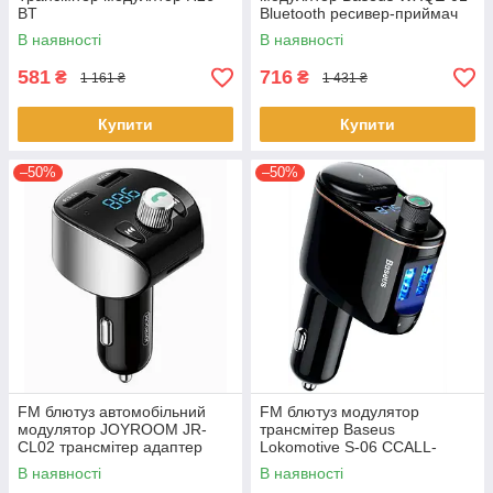
BT
Bluetooth ресивер-приймач
аудіоадаптер Чорний
В наявності
В наявності
581
716
₴
₴
1 161 ₴
1 431 ₴
Купити
Купити
–50%
–50%
FM блютуз автомобільний
FM блютуз модулятор
модулятор JOYROOM JR-
трансмітер Baseus
CL02 трансмітер адаптер
Lokomotive S-06 CCALL-
зарядний пристрій
RH01 адаптер зарядний
В наявності
В наявності
пристрій Чорний