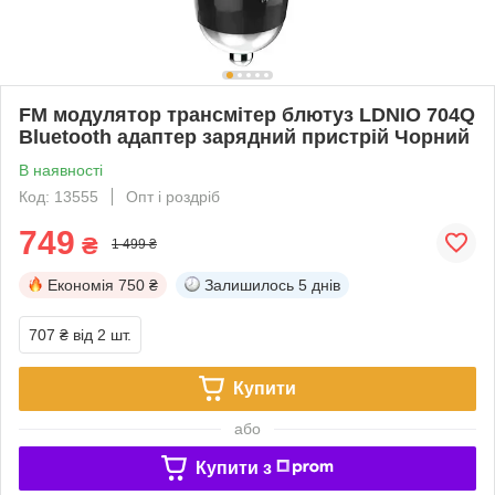
FM модулятор трансмітер блютуз LDNIO 704Q
Bluetooth адаптер зарядний пристрій Чорний
В наявності
Код: 13555
Опт і роздріб
749
₴
1 499 ₴
Економія
750 ₴
Залишилось
5 днів
707 ₴
від 2 шт.
Купити
або
Купити з