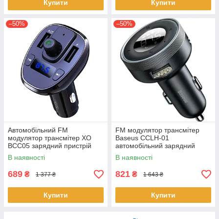
Купити
Купити
–50%
–50%
Автомобільний FM
FM модулятор трансмітер
модулятор трансмітер XO
Baseus CCLH-01
BCC05 зарядний пристрій
автомобільний зарядний
18W QC3.0 2 USB Чорний
пристрій Чорний
В наявності
В наявності
689
821
₴
₴
1 377 ₴
1 643 ₴
Купити
Купити