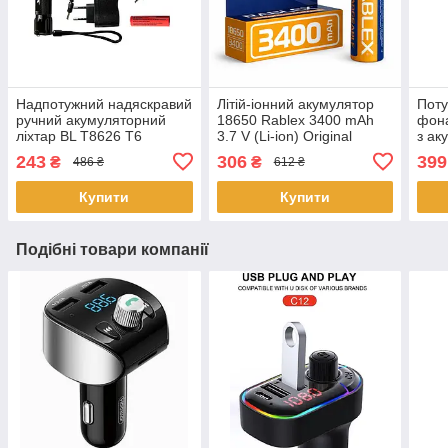
Надпотужний надяскравий
Літій-іонний акумулятор
Поту
ручний акумуляторний
18650 Rablex 3400 mAh
фона
ліхтар BL T8626 T6
3.7 V (Li-ion) Original
з ак
протиударний ліхтарик
вел
243
306
399
₴
₴
486 ₴
612 ₴
Zoom 18650
акум
Купити
Купити
Подібні товари компанії