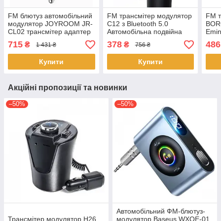
FM блютуз автомобільний
FM трансмітер модулятор
FM т
модулятор JOYROOM JR-
C12 з Bluetooth 5.0
BOR
CL02 трансмітер адаптер
Автомобільна подвійна
Emin
зарядний пристрій
зарядка USB Чорний
заря
715
378
486
₴
₴
1 431 ₴
756 ₴
Blue
Купити
Купити
Акційні пропозиції та новинки
–50%
–50%
Автомобільний ФМ-блютуз-
Трансмітер модулятор H26
модулятор Baseus WXQE-01