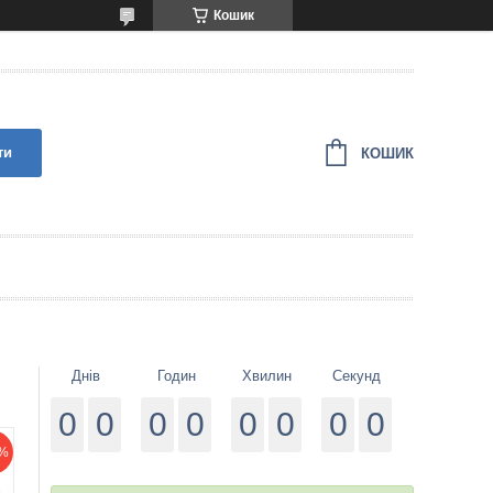
Кошик
ти
КОШИК
Днів
Годин
Хвилин
Секунд
0
0
0
0
0
0
0
0
%