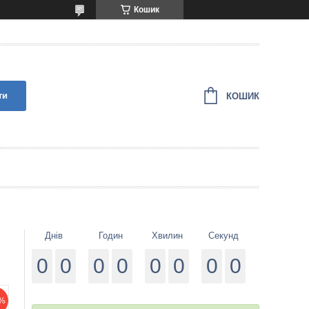
Кошик
ти
КОШИК
Днів
Годин
Хвилин
Секунд
0
0
0
0
0
0
0
0
%