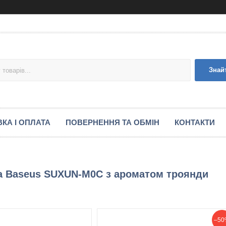
Знай
КА І ОПЛАТА
ПОВЕРНЕННЯ ТА ОБМІН
КОНТАКТИ
ра Baseus SUXUN-M0C з ароматом троянди
–50