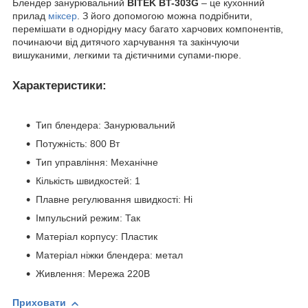
Блендер занурювальний
BITEK BT-303G
– це кухонний
прилад
міксер
. З його допомогою можна подрібнити,
перемішати в однорідну масу багато харчових компонентів,
починаючи від дитячого харчування та закінчуючи
вишуканими, легкими та дієтичними супами-пюре.
Характеристики:
Тип блендера: Занурювальний
Потужність: 800 Вт
Тип управління: Механічне
Кількість швидкостей: 1
Плавне регулювання швидкості: Ні
Імпульсний режим: Так
Матеріал корпусу: Пластик
Матеріал ніжки блендера: метал
Живлення: Мережа 220В
Приховати