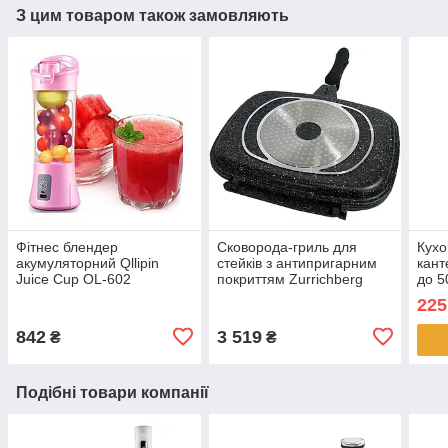
З цим товаром також замовляють
Фітнес блендер
Сковорода-гриль для
Кухо
акумуляторний Qllipin
стейків з антипригарним
кан
Juice Cup OL-602
покриттям Zurrichberg
до 5
портативний блендер із
ZBP-7103 двостороння
прод
225
поїльником рожевий
сковорода гриль
побу
842
3 519
₴
₴
Подібні товари компанії