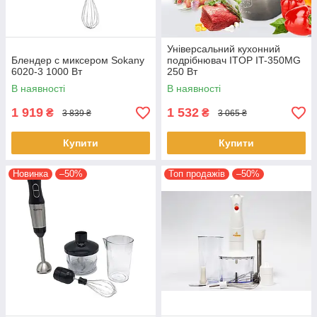
Універсальний кухонний
Блендер с миксером Sokany
подрібнювач ITOP IT-350MG
6020-3 1000 Вт
250 Вт
В наявності
В наявності
1 919
1 532
₴
₴
3 839 ₴
3 065 ₴
Купити
Купити
Новинка
–50%
Топ продажів
–50%