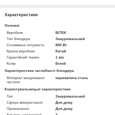
Характеристики
Основні
Виробник
BiTEK
Тип блендера
Занурювальний
Споживана потужність
800 Вт
Країна виробник
Китай
Гарантійний термін
1 міс
Колір
Білий
Характеристики заглибного блендера
Матеріал занурюваної
нержавіюча сталь
частини
Користувальницькі характеристики
Тип
Занурювальний
Сфера використання
Для дому
Призначення
Для дому
Кількість швидкостей
2