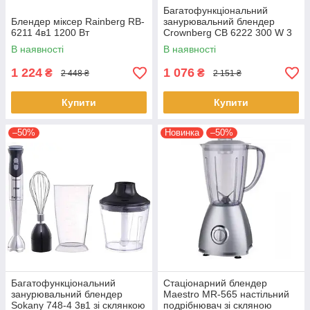
Багатофункціональний
Блендер міксер Rainberg RB-
занурювальний блендер
6211 4в1 1200 Вт
Crownberg CB 6222 300 W 3
в 1 електричний домашній
В наявності
В наявності
кухонний
1 224
1 076
₴
₴
2 448 ₴
2 151 ₴
Купити
Купити
–50%
Новинка
–50%
Багатофункціональний
Стаціонарний блендер
занурювальний блендер
Maestro MR-565 настільний
Sokany 748-4 3в1 зі склянкою
подрібнювач зі скляною