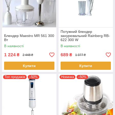
Потужний блендер
Блендер Maestro MR 561 300
занурювальний Rainberg RB-
Вт
622 300 W
багатофункціональний
В наявності
В наявності
занурювальний ручний
подрібнювач
1 224
689
₴
₴
2 448 ₴
1 377 ₴
Купити
Купити
Топ продажів
–50%
Новинка
–50%