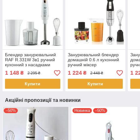
Блендер занурювальний
Занурювальний блендер
Зан
RAF R.331W 3в1 ручний
домашній 0.6 л кухонний
дома
кухонний з насадками
ручний міксер
ручн
чашею подрібнювач 800
подрібнювач BІTEK BT-
подр
1 148
1 224
1 2
₴
₴
2 295 ₴
2 448 ₴
Вт Білий
326 4в1 800 Вт Чорний
4в1 
Купити
Купити
Акційні пропозиції та новинки
–50%
Новинка
–50%