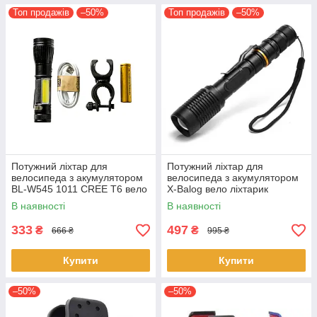
Топ продажів
–50%
Топ продажів
–50%
Потужний ліхтар для
Потужний ліхтар для
велосипеда з акумулятором
велосипеда з акумулятором
BL-W545 1011 CREE T6 вело
X-Balog вело ліхтарик
ліхтарик велосипедний
велосипедний ліхтарик BL-
В наявності
В наявності
велоліхтар
2804-T6
333
497
₴
₴
666 ₴
995 ₴
Купити
Купити
–50%
–50%