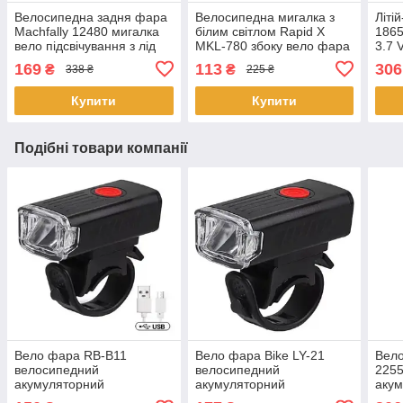
Велосипедна задня фара
Велосипедна мигалка з
Літі
Machfally 12480 мигалка
білим світлом Rapid X
1865
вело підсвічування з лід
MKL-780 збоку вело фара
3.7 V
стрічкою яскраве біле
габарит акумуляторний
169
113
306
₴
₴
338 ₴
225 ₴
світло
Micro-USB
Купити
Купити
Подібні товари компанії
Вело фара RB-B11
Вело фара Bike LY-21
Вело
велосипедний
велосипедний
2255
акумуляторний
акумуляторний
аку
водонепроникний ліхтар із
водонепроникний ліхтар із
водо