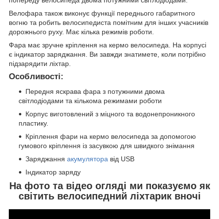
попереду велосипеда двома потужними світлодіодами.
Велофара також виконує функції переднього габаритного
вогню та робить велосипедиста помітним для інших учасників
дорожнього руху. Має кілька режимів роботи.
Фара має зручне кріплення на кермо велосипеда. На корпусі
є індикатор заряджання. Ви завжди знатимете, коли потрібно
підзарядити ліхтар.
Особливості:
Передня яскрава фара з потужними двома
світлодіодами та кількома режимами роботи
Корпус виготовлений з міцного та водонепроникного
пластику.
Кріплення фари на кермо велосипеда за допомогою
гумового кріплення із засувкою для швидкого знімання
Заряджання
акумулятора
від USB
Індикатор заряду
На фото та відео огляді ми показуємо як
світить велосипедний ліхтарик вночі