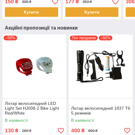
150
177
306
₴
₴
300 ₴
353 ₴
кріпленням micro-USB
кріпленням USB
USB
XPE
Купити
Купити
Акційні пропозиції та новинки
–50%
Топ продажів
–50%
Ліхтар велосипедний LED
Light Set HJ008-2 Bike Light
Ліхтар велосипедний 1837 T6
Red/White
5 режимів
В наявності
В наявності
130
400
₴
₴
260 ₴
800 ₴