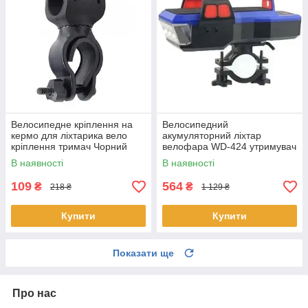
Велосипедне кріплення на
Велосипедний
кермо для ліхтарика вело
акумуляторний ліхтар
кріплення тримач Чорний
велофара WD-424 утримувач
телефону з кріпленням
В наявності
В наявності
109
564
₴
₴
218 ₴
1 129 ₴
Купити
Купити
Показати ще
Про нас