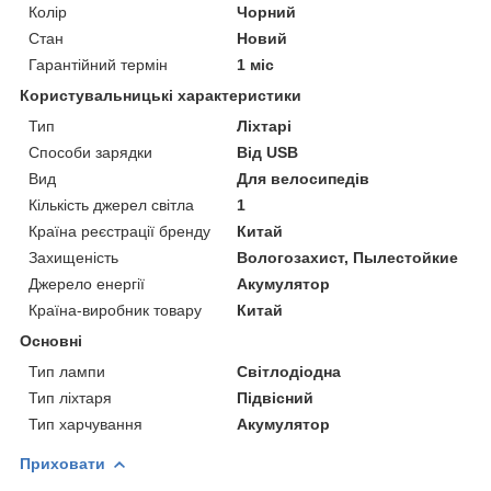
Колір
Чорний
Стан
Новий
Гарантійний термін
1 міс
Користувальницькі характеристики
Тип
Ліхтарі
Способи зарядки
Від USB
Вид
Для велосипедів
Кількість джерел світла
1
Країна реєстрації бренду
Китай
Захищеність
Вологозахист, Пылестойкие
Джерело енергії
Акумулятор
Країна-виробник товару
Китай
Основні
Тип лампи
Світлодіодна
Тип ліхтаря
Підвісний
Тип харчування
Акумулятор
Приховати