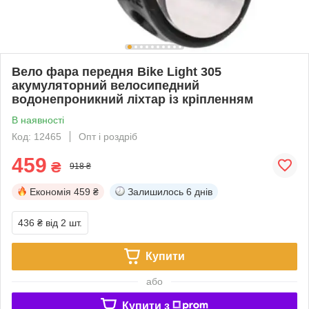
Вело фара передня Bike Light 305
акумуляторний велосипедний
водонепроникний ліхтар із кріпленням
В наявності
Код: 12465
Опт і роздріб
459
₴
918 ₴
Економія
459 ₴
Залишилось
6 днів
436 ₴
від 2 шт.
Купити
або
Купити з