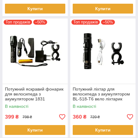
Купити
Купити
Топ продажів
–50%
Топ продажів
–50%
Потужний яскравий фонарик
Потужний ліхтар для
для велосипеда з
велосипеда з акумулятором
акумулятором 1831
BL-518-T6 вело ліхтарик
велофонарик акумуляторний
Велосипедний ліхтарик з
В наявності
В наявності
18650
кріпленням 18650
399
360
₴
₴
798 ₴
720 ₴
Купити
Купити