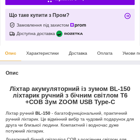
Що таке купити з Пром?
Замовлення під захистом
Доступна доставка
Опис
Характеристики
Доставка
Оплата
Умови п
Опис
Ліхтар акумуляторний із зумом BL-150
ліхтарик ручний з бічним світлом T6
+COB Зум ZOOM USB Type-C
Ліхтар ручний
BL-150
- багатофункціональний, практичний
ручний ліхтарик. Це відмінний вибір та чудовий подарунок для
друга чи близької людини. Компактний і водночас дуже
потужний ліхтарик.
Додатковий бічний світлодіод СОВ з розсіяним світлом для