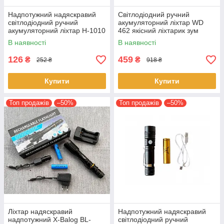
Надпотужний надяскравий
Світлодіодний ручний
світлодіодний ручний
акумуляторний ліхтар WD
акумуляторний ліхтар H-1010
462 якісний ліхтарик зум
T6 якісний ліхтарик зум zoom
zoom
В наявності
В наявності
126
459
₴
₴
252 ₴
918 ₴
Купити
Купити
Топ продажів
–50%
Топ продажів
–50%
Ліхтар надяскравий
Надпотужний надяскравий
надпотужний X-Balog BL-
світлодіодний ручний