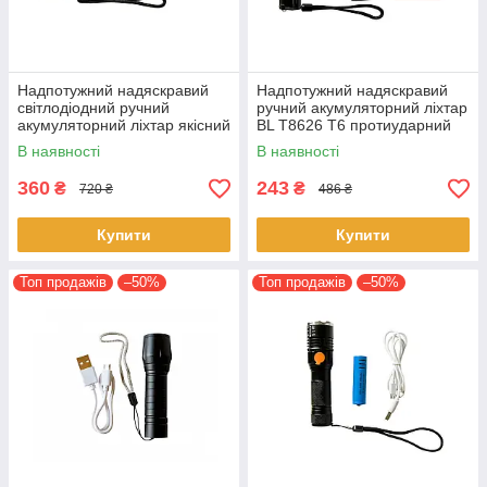
Надпотужний надяскравий
Надпотужний надяскравий
світлодіодний ручний
ручний акумуляторний ліхтар
акумуляторний ліхтар якісний
BL T8626 T6 протиударний
zoom ліхтарик BL-1831-Т6
ліхтарик Zoom 18650
В наявності
В наявності
360
243
₴
₴
720 ₴
486 ₴
Купити
Купити
Топ продажів
–50%
Топ продажів
–50%