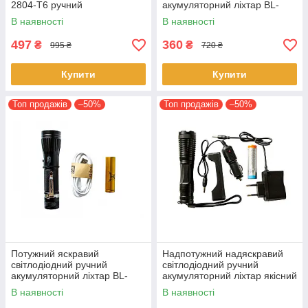
2804-T6 ручний
акумуляторний ліхтар BL-
акумуляторний Зум Zoom до
518-T6 якісний зум zoom
В наявності
В наявності
1000 метрів 18650 х 2
ліхтарик 18650
497
360
₴
₴
995 ₴
720 ₴
Купити
Купити
Топ продажів
–50%
Топ продажів
–50%
Потужний яскравий
Надпотужний надяскравий
світлодіодний ручний
світлодіодний ручний
акумуляторний ліхтар BL-
акумуляторний ліхтар якісний
W545 1011 CREE T6 якісний
ліхтарик зум zoom 1837-T6
В наявності
В наявності
ліхтарик zoom 18650