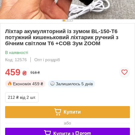
Ліхтар акумуляторний із зумом BL-150-T6
потужний кишеньковий ліхтарик ручний з
бічним світлом T6 +COB Зум ZOOM
В наявності
Код: 12576
Опт і роздріб
459
₴
918 ₴
Економія
459 ₴
Залишилось
5 днів
212 ₴
від 2 шт.
Купити
або
Купити з