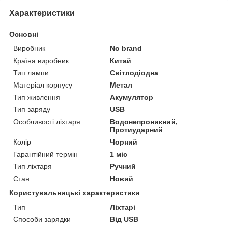
Характеристики
Основні
Виробник
No brand
Країна виробник
Китай
Тип лампи
Світлодіодна
Матеріал корпусу
Метал
Тип живлення
Акумулятор
Тип заряду
USB
Особливості ліхтаря
Водонепроникний,
Протиударний
Колір
Чорний
Гарантійний термін
1 міс
Тип ліхтаря
Ручний
Стан
Новий
Користувальницькі характеристики
Тип
Ліхтарі
Способи зарядки
Від USB