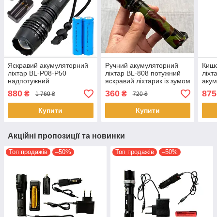
Яскравий акумуляторний
Ручний акумуляторний
Кише
ліхтар BL-P08-P50
ліхтар BL-808 потужний
ліхт
надпотужний
яскравий ліхтарик із зумом
акум
світлодіодний із зумом T6
Zoom T6 18650 Зелений
XH P
880
360
875
₴
₴
1 760 ₴
720 ₴
18650
Купити
Купити
Акційні пропозиції та новинки
Топ продажів
–50%
Топ продажів
–50%