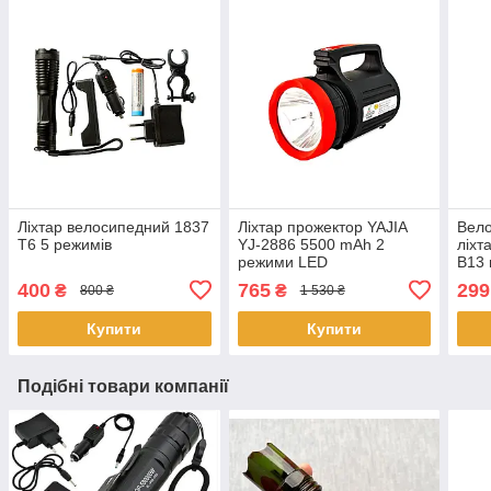
Ліхтар велосипедний 1837
Ліхтар прожектор YAJIA
Вело
T6 5 режимів
YJ-2886 5500 mAh 2
ліхт
режими LED
B13 
аку
400
765
299
₴
₴
800 ₴
1 530 ₴
водо
кріп
Купити
Купити
Подібні товари компанії