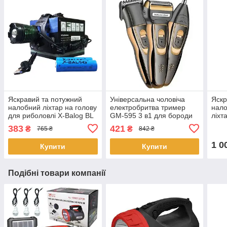
Яскравий та потужний
Універсальна чоловіча
Яскр
налобний ліхтар на голову
електробритва тример
нало
для риболовлі X-Balog BL
GM-595 3 в1 для бороди
ліхт
2188 T6 акумуляторний
сіткова акумуляторна для
режи
383
421
₴
₴
765 ₴
842 ₴
18650 х 2 USB
чоловіків
HL2
1 0
Купити
Купити
Подібні товари компанії