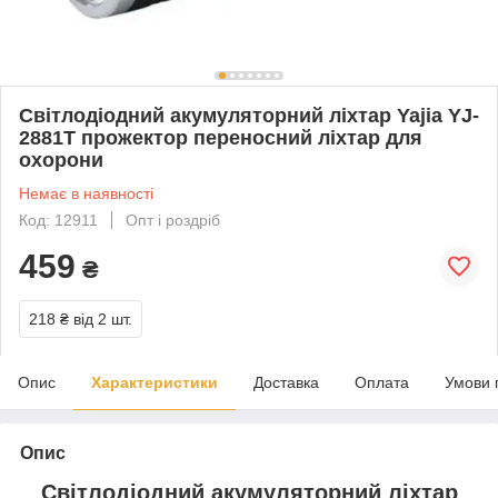
Світлодіодний акумуляторний ліхтар Yajia YJ-
2881T прожектор переносний ліхтар для
охорони
Немає в наявності
Код: 12911
Опт і роздріб
459
₴
218 ₴
від 2 шт.
Опис
Характеристики
Доставка
Оплата
Умови 
Опис
Світлодіодний акумуляторний ліхтар