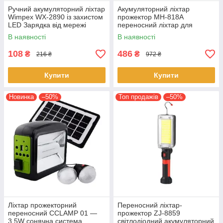
Ручний акумуляторний ліхтар
Акумуляторний ліхтар
Wimpex WX-2890 із захистом
прожектор МН-818А
LED Зарядка від мережі
переносний ліхтар для
Чорний / Червоний
охорони
В наявності
В наявності
108
486
₴
₴
216 ₴
972 ₴
Купити
Купити
Новинка
–50%
Топ продажів
–50%
Ліхтар прожекторний
Переносний ліхтар-
переносний CCLAMP 01 —
прожектор ZJ-8859
3.5W сонячна система
світлодіодний акумуляторний