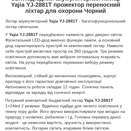
Yajia YJ-2881T прожектор переносний
ліхтар для охорони Чорний
Ліхтар акумуляторний
Yajia YJ-2881T
- багатофункціональний
ліхтар світильник.
У
Yajia YJ-2881T
передбачено наявність двох джерел світла.
Фронтальний LED-діод виконує функцію лампи, а основний
діод характеризують пристрій як кемпінговий ліхтар. Навколо
себе пристрій висвітлює простір на 360 градусів. Три режими
освітлення допоможуть вам вибрати оптимальну яскравість
світла. На ручці передбачено перемикач вибору режиму
освітлення.
Високоміцний, стійкий до механічних пошкоджень, корпус
приладу є його гарантією довговічної експлуатації.
Автономність роботи складає 12 годин. Сонячна панель
відповідає за зарядку від сонячної енергії.
Потужний компактний бюджетний ліхтар
Yajia YJ-2881T
1+24led 2 режими. Відмінно підійде для легкого освітлення у
темну пору доби. Його зручно використовувати при виїздах на
природу з ночівлею, рибалкою і т.д. Головна перевага даної
моделі - це невисока вартість, зручність у використанні,
компактність. Ліхтарик світить яскравим білим світлом,