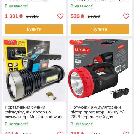
освітлення із сонячною
ручний підвісний ліхтар із
В наявності
В наявності
панеллю Чорний із
магнітом і гачком
салатовим
1 301
536
₴
₴
2 601 ₴
1 071 ₴
Купити
Купити
–50%
–50%
Портативний ручний
Потужний акумуляторний
світлодіодний ліхтар на
ліхтар прожектор Luxury YJ-
акумуляторі Multifuncion work
2829 переносний для
lights 3W
охорони потужний
В наявності
В наявності
спрямований світло з бічним
світильником