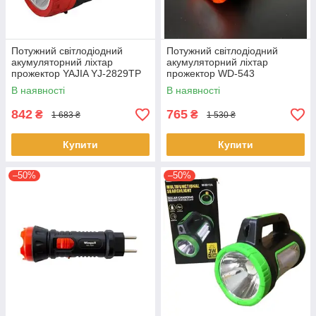
Потужний світлодіодний
Потужний світлодіодний
акумуляторний ліхтар
акумуляторний ліхтар
прожектор YAJIA YJ-2829TP
прожектор WD-543
переносний ліхтар для
переносний ліхтар для
В наявності
В наявності
охорони
охорони
842
765
₴
₴
1 683 ₴
1 530 ₴
Купити
Купити
–50%
–50%