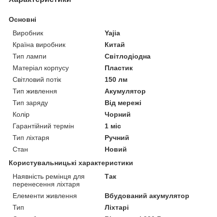
Основні
Виробник
Yajia
Країна виробник
Китай
Тип лампи
Світлодіодна
Матеріал корпусу
Пластик
Світловий потік
150 лм
Тип живлення
Акумулятор
Тип заряду
Від мережі
Колір
Чорний
Гарантійний термін
1 міс
Тип ліхтаря
Ручний
Стан
Новий
Користувальницькі характеристики
Наявність ремінця для
Так
перенесення ліхтаря
Елементи живлення
Вбудований акумулятор
Тип
Ліхтарі