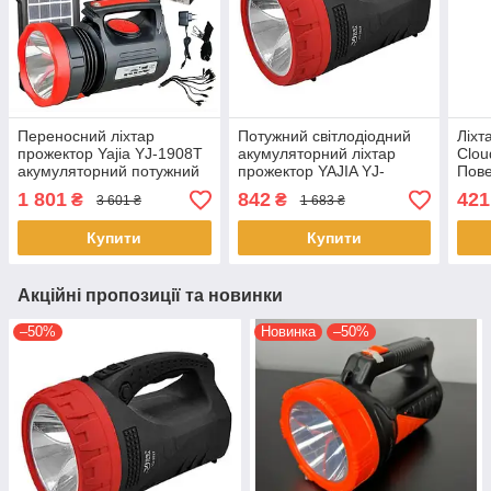
Переносний ліхтар
Потужний світлодіодний
Ліхт
прожектор Yajia YJ-1908T
акумуляторний ліхтар
Clou
акумуляторний потужний
прожектор YAJIA YJ-
Пов
сонячна панель три
2829TP переносний
пане
1 801
842
421
₴
₴
3 601 ₴
1 683 ₴
лампи
ліхтар для охорони
для 
Купити
Купити
Акційні пропозиції та новинки
–50%
Новинка
–50%