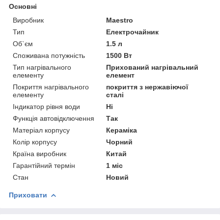
Основні
Виробник
Maestro
Тип
Електрочайник
Об`єм
1.5 л
Споживана потужність
1500 Вт
Тип нагрівального
Прихований нагрівальний
елементу
елемент
Покриття нагрівального
покриття з нержавіючої
елементу
сталі
Індикатор рівня води
Ні
Функція автовідключення
Так
Матеріал корпусу
Кераміка
Колір корпусу
Чорний
Країна виробник
Китай
Гарантійний термін
1 міс
Стан
Новий
Приховати