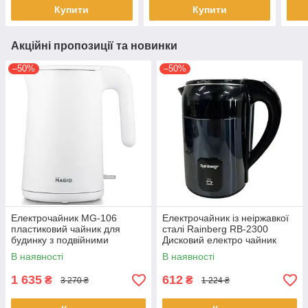
Купити
Купити
Акційні пропозиції та новинки
–50%
–50%
Електрочайник MG-106
Електрочайник із неіржавкої
пластиковий чайник для
сталі Rainberg RB-2300
будинку з подвійними
Дисковий електро чайник
стінками білий 1.5 л 1300 Вт
побутовий 1.8 л для
В наявності
В наявності
приготування гарячих напоїв
Синій
1 635
612
₴
₴
3 270 ₴
1 224 ₴