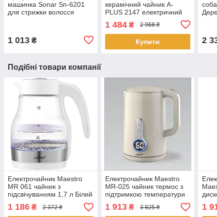
машинка Sonar Sn-6201
керамічний чайник A-
соба
для стрижки волосся
PLUS 2147 електричний
Дере
мережева машинка
чайник
ламп
1 484
₴
2 968 ₴
соба
1 013
2 3
₴
Купити
Подібні товари компанії
Електрочайник Maestro
Електрочайник Maestro
Елек
MR 061 чайник з
MR-025 чайник термос з
Maes
підсвічуванням 1,7 л Білий
підтримкою температури
диск
2000 Вт.
1,7 л 2200 Вт Слонова
1500
1 186
1 913
1 9
₴
₴
2 372 ₴
3 825 ₴
кістка