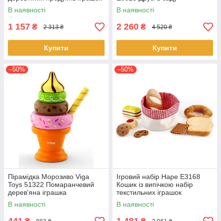
В наявності
В наявності
1 157
2 260
₴
₴
2 313 ₴
4 520 ₴
Купити
Купити
–50%
–50%
Пірамідка Морозиво Viga
Ігровий набір Hape E3168
Toys 51322 Помаранчевий
Кошик із випічкою набір
дерев'яна іграшка
текстильних іграшок
В наявності
В наявності