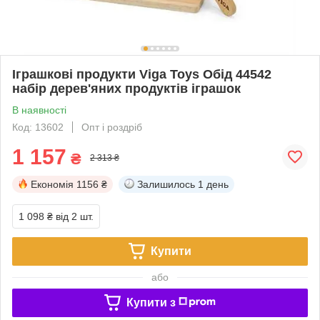
Іграшкові продукти Viga Toys Обід 44542
набір дерев'яних продуктів іграшок
В наявності
Код: 13602
Опт і роздріб
1 157
₴
2 313 ₴
Економія
1156 ₴
Залишилось
1 день
1 098 ₴
від 2 шт.
Купити
або
Купити з