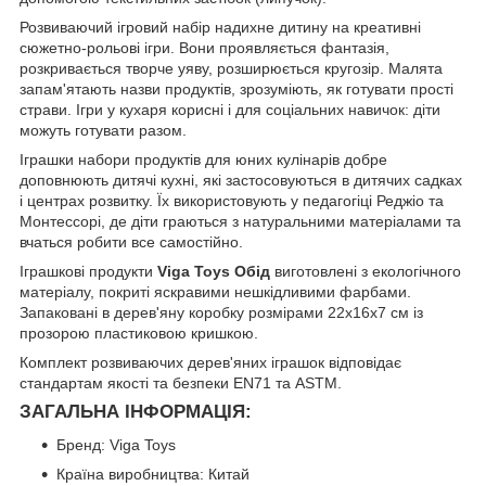
Розвиваючий ігровий набір надихне дитину на креативні
сюжетно-рольові ігри. Вони проявляється фантазія,
розкривається творче уяву, розширюється кругозір. Малята
запам'ятають назви продуктів, зрозуміють, як готувати прості
страви. Ігри у кухаря корисні і для соціальних навичок: діти
можуть готувати разом.
Іграшки набори продуктів для юних кулінарів добре
доповнюють дитячі кухні, які застосовуються в дитячих садках
і центрах розвитку. Їх використовують у педагогіці Реджіо та
Монтессорі, де діти граються з натуральними матеріалами та
вчаться робити все самостійно.
Іграшкові продукти
Viga Toys Обід
виготовлені з екологічного
матеріалу, покриті яскравими нешкідливими фарбами.
Запаковані в дерев'яну коробку розмірами 22х16х7 см із
прозорою пластиковою кришкою.
Комплект розвиваючих дерев'яних іграшок відповідає
стандартам якості та безпеки EN71 та ASTM.
ЗАГАЛЬНА ІНФОРМАЦІЯ:
Бренд: Viga Toys
Країна виробництва: Китай