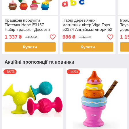
Іграшкові продукти
Набір дерев'яних
Ігра
Тістечка Hape E3157
магнітних літер Viga Toys
Toys
Набір іграшок - Десерти
50324 Англійські літери 52
дере
шт
ігра
1 337
686
1 1
₴
₴
2 673 ₴
1 371 ₴
Купити
Купити
Акційні пропозиції та новинки
–50%
–50%