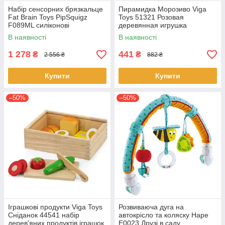
Набір сенсорних брязкальце
Пирамидка Морозиво Viga
Fat Brain Toys PipSquigz
Toys 51321 Розовая
F089ML силіконові
деревянная игрушка
брязкальця 3 шт
В наявності
В наявності
1 278
441
₴
₴
2 556 ₴
882 ₴
Купити
Купити
–50%
–50%
Іграшкові продукти Viga Toys
Розвиваюча дуга на
Сніданок 44541 набір
автокрісло та коляску Hape
дерев'яних продуктів іграшок
E0023 Друзі в саду