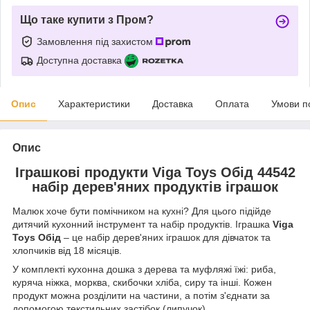
Що таке купити з Пром?
Замовлення під захистом
Доступна доставка
Опис
Характеристики
Доставка
Оплата
Умови п
Опис
Іграшкові продукти Viga Toys Обід 44542
набір дерев'яних продуктів іграшок
Малюк хоче бути помічником на кухні? Для цього підійде
дитячий кухонний інструмент та набір продуктів. Іграшка
Viga
Toys Обід
– це набір дерев'яних іграшок для дівчаток та
хлопчиків від 18 місяців.
У комплекті кухонна дошка з дерева та муфляжі їжі: риба,
куряча ніжка, морква, скибочки хліба, сиру та інші. Кожен
продукт можна розділити на частини, а потім з'єднати за
допомогою текстильних застібок (липучок).