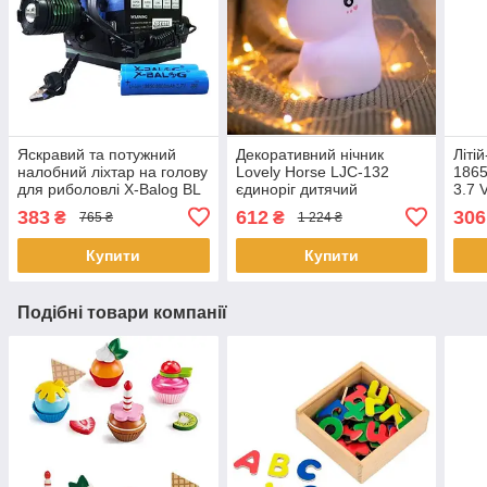
Яскравий та потужний
Декоративний нічник
Літі
налобний ліхтар на голову
Lovely Horse LJC-132
1865
для риболовлі X-Balog BL
єдиноріг дитячий
3.7 V
2188 T6 акумуляторний
силіконовий світильник
383
612
306
₴
₴
765 ₴
1 224 ₴
18650 х 2 USB
для сну білий іграшка
Купити
Купити
Подібні товари компанії