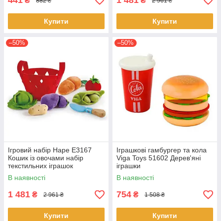
441
1 481
₴
₴
882 ₴
2 961 ₴
Купити
Купити
–50%
–50%
Ігровий набір Hape E3167
Іграшкові гамбургер та кола
Кошик із овочами набір
Viga Toys 51602 Дерев'яні
текстильних іграшок
іграшки
В наявності
В наявності
1 481
754
₴
₴
2 961 ₴
1 508 ₴
Купити
Купити