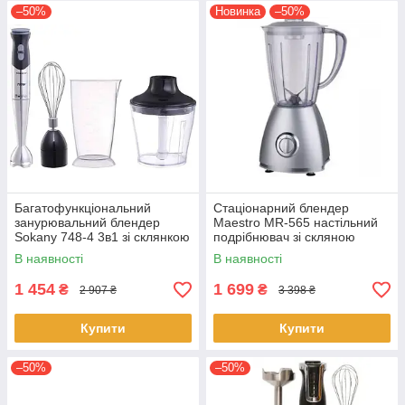
–50%
Новинка
–50%
Багатофункціональний
Стаціонарний блендер
занурювальний блендер
Maestro MR-565 настільний
Sokany 748-4 3в1 зі склянкою
подрібнювач зі скляною
домашній
чашею
В наявності
В наявності
1 454
1 699
₴
₴
2 907 ₴
3 398 ₴
Купити
Купити
–50%
–50%