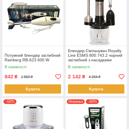
Блендер-Смільчувач Royalty
Потужний блендер заглибний
Line ESMS 800.743.2 чорний
Rainberg RB-623 600 W
заглибний з насадками
В наявності
В наявності
842
2 142
₴
₴
1 683 ₴
4 284 ₴
Купити
Купити
–50%
Новинка
–50%