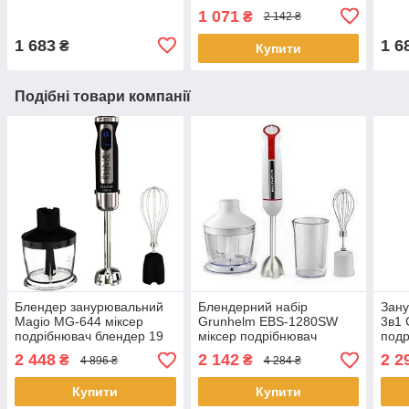
кухонний міксер з
1 071
₴
2 142 ₴
насадками для
замішування тіста
1 683
1 6
₴
Купити
Подібні товари компанії
Блендер занурювальний
Блендерний набір
Зан
Magio MG-644 міксер
Grunhelm EBS-1280SW
3в1
подрібнювач блендер 19
міксер подрібнювач
подр
швидкостей Сірий 1200 Вт
блендер Білий 1200 Вт
бага
2 448
2 142
2 2
₴
₴
4 896 ₴
4 284 ₴
кухо
Купити
Купити