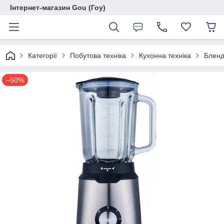
Інтернет-магазин Gou (Гоу)
Категорії
Побутова техніка
Кухонна техніка
Бленд
–50%