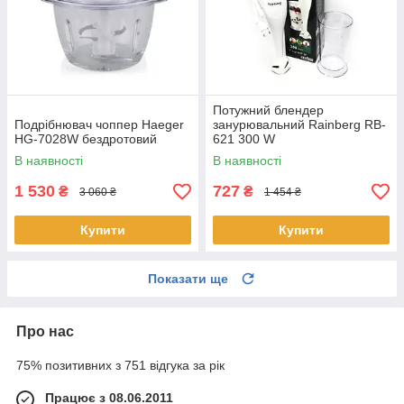
Потужний блендер
Подрібнювач чоппер Haeger
занурювальний Rainberg RB-
HG-7028W бездротовий
621 300 W
багатофункціональний
В наявності
В наявності
занурювальний ручний
подрібнювач
1 530
727
₴
₴
3 060 ₴
1 454 ₴
Купити
Купити
Показати ще
Про нас
75% позитивних з 751 відгука за рік
Працює з 08.06.2011