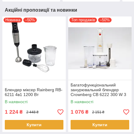
Акційні пропозиції та новинки
Новинка
–50%
Топ продажів
–50%
Багатофункціональний
Блендер міксер Rainberg RB-
занурювальний блендер
6211 4в1 1200 Вт
Crownberg CB 6222 300 W 3
в 1 електричний домашній
В наявності
В наявності
кухонний
1 224
1 076
₴
₴
2 448 ₴
2 151 ₴
Купити
Купити