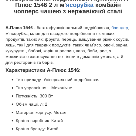
Плюс 1546 2 л м'
ясорубка
комбайн
чопперс чашею з нержавіючої сталі
А-Плюс 1546
- багатофункціональний подрібнювач,
блендер
,
м'ясорубка, млин для швидкого подрібнення як м'яких
продуктів, таких як: фрукти, перець, змішування різних соусів,
яєць, так і для твердих продуктів, таких як м'ясо, овочі, зерна
кукурудзи , бобові, коріння рослин, кава, боби, рис, з
можливістю застосування не тільки в домашніх умовах, а й
для ресторанів та барів.
Характеристики А-Плюс 1546:
Тип приладу: Універсальний подрібнювач
Тип управління: Механічне
Потужність: 300 Вт
Об'єм чаші, л: 2
Матеріал корпусу: Метал
Країна виробник: Китай
Країна бренду: Китай