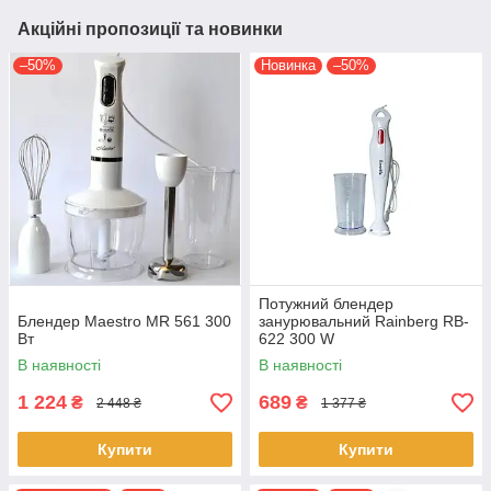
Акційні пропозиції та новинки
–50%
Новинка
–50%
Потужний блендер
Блендер Maestro MR 561 300
занурювальний Rainberg RB-
Вт
622 300 W
багатофункціональний
В наявності
В наявності
занурювальний ручний
подрібнювач
1 224
689
₴
₴
2 448 ₴
1 377 ₴
Купити
Купити