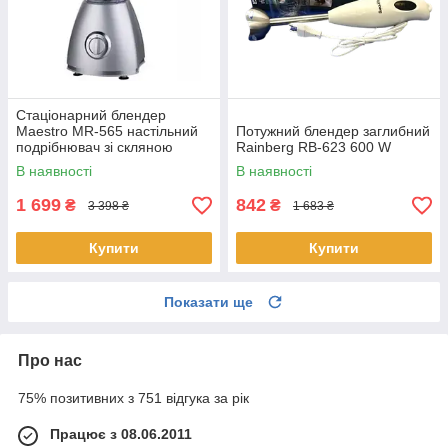
Стаціонарний блендер
Maestro MR-565 настільний
Потужний блендер заглибний
подрібнювач зі скляною
Rainberg RB-623 600 W
чашею
В наявності
В наявності
1 699
842
₴
₴
3 398 ₴
1 683 ₴
Купити
Купити
Показати ще
Про нас
75% позитивних з 751 відгука за рік
Працює з 08.06.2011