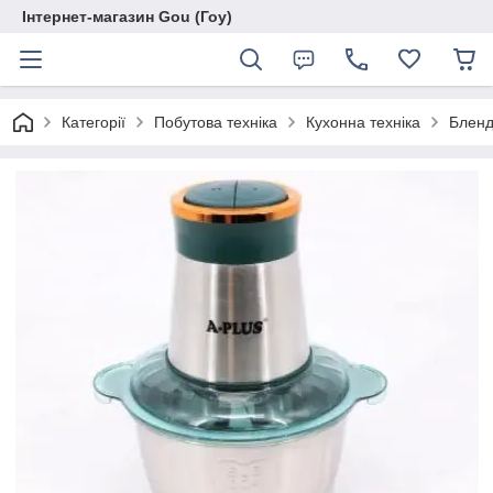
Інтернет-магазин Gou (Гоу)
Категорії
Побутова техніка
Кухонна техніка
Бленд