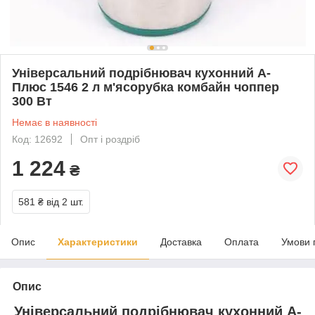
Універсальний подрібнювач кухонний А-
Плюс 1546 2 л м'ясорубка комбайн чоппер
300 Вт
Немає в наявності
Код: 12692
Опт і роздріб
1 224
₴
581 ₴
від 2 шт.
Опис
Характеристики
Доставка
Оплата
Умови 
Опис
Універсальний подрібнювач кухонний А-