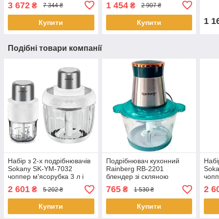
8083 кухонний міксер
склянкою домашній
3 672
1 454
₴
₴
7 344 ₴
2 907 ₴
тістоміс міксер
1 1
Купити
Купити
Подібні товари компанії
Набір з 2-х подрібнювачів
Подрібнювач кухонний
Набі
Sokany SK-YM-7032
Rainberg RB-2201
Sok
чоппер м'ясорубка 3 л і
блендер зі скляною
чопп
0,5 л 800 Вт Білий
чашею чоппер 2 л 1300 Вт
0,5 
2 601
765
2 6
₴
₴
5 202 ₴
1 530 ₴
Купити
Купити