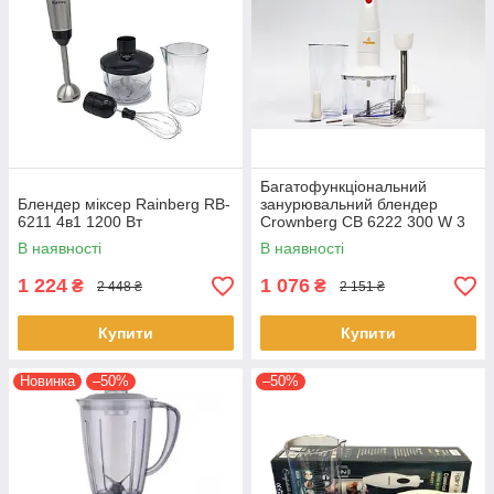
Багатофункціональний
Блендер міксер Rainberg RB-
занурювальний блендер
6211 4в1 1200 Вт
Crownberg CB 6222 300 W 3
в 1 електричний домашній
В наявності
В наявності
кухонний
1 224
1 076
₴
₴
2 448 ₴
2 151 ₴
Купити
Купити
Новинка
–50%
–50%