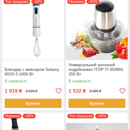
Топ продажів
–50%
Новинка
–50%
Універсальний кухонний
Блендер с миксером Sokany
подрібнювач ITOP IT-350MG
6020-3 1000 Вт
250 Вт
В наявності
В наявності
1 919
1 532
₴
₴
3 839 ₴
3 065 ₴
Купити
Купити
Новинка
–50%
Топ продажів
–50%