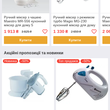
Ручний міксер з чашею
Ручний міксер з режимом
Ручн
Maestro MR-556 кухонний
турбо Magio MG-230
Maes
міксер для дому 5
кухонний міксер для дому
мікс
швидкостей 2 насадки
5 швидкостей 2 насадки з
швид
1 913
1 330
2 0
₴
₴
3 825 ₴
2 659 ₴
Білий 600 Вт
білий300 Вт
Біли
Купити
Купити
Акційні пропозиції та новинки
Новинка
–50%
Топ продажів
–50%