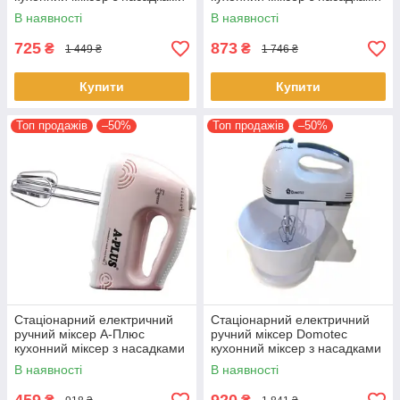
для замішування крутого
для замішування крутого
В наявності
В наявності
тіста
тіста
725
873
₴
₴
1 449 ₴
1 746 ₴
Купити
Купити
Топ продажів
–50%
Топ продажів
–50%
Стаціонарний електричний
Стаціонарний електричний
ручний міксер А-Плюс
ручний міксер Domotec
кухонний міксер з насадками
кухонний міксер з насадками
для замішування крутого
для замішування крутого
В наявності
В наявності
тіста
тіста