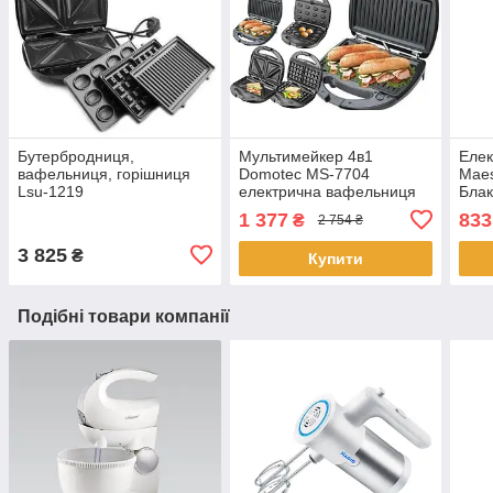
Бутербродниця,
Мультимейкер 4в1
Елек
вафельниця, горішниця
Domotec MS-7704
Maes
Lsu-1219
електрична вафельниця
Блак
горішниця сендвічниця
1 377
833
₴
2 754 ₴
бутербродниця
бельгійська вафля
3 825
₴
Купити
Подібні товари компанії