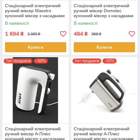
Стаціонарний електричний
Стаціонарний електричний
ручний міксер Maestro
ручний міксер Domotec
кухонний міксер з насадками
кухонний міксер з насадками
для замішування крутого
для замішування крутого
В наявності
В наявності
тіста
тіста
1 694
484
₴
₴
3 389 ₴
968 ₴
Купити
Купити
Топ продажів
–50%
Топ продажів
–50%
Стаціонарний електричний
Стаціонарний електричний
ручний міксер А-Плюс
ручний міксер А-Плюс
кухонний міксер з насадками
кухонний міксер з насадками