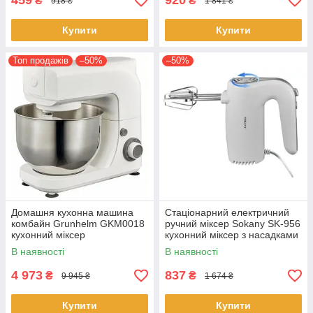
459
920
₴
₴
918 ₴
1 841 ₴
Купити
Купити
Топ продажів
–50%
–50%
Домашня кухонна машина
Стаціонарний електричний
комбайн Grunhelm GKM0018
ручний міксер Sokany SK-956
кухонний міксер
кухонний міксер з насадками
занурювальний
для замішування тіста
В наявності
В наявності
4 973
837
₴
₴
9 945 ₴
1 674 ₴
Купити
Купити