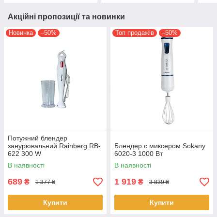
Акційні пропозиції та новинки
Новинка
–50%
Топ продажів
–50%
Потужний блендер
занурювальний Rainberg RB-
Блендер с миксером Sokany
622 300 W
6020-3 1000 Вт
багатофункціональний
В наявності
В наявності
занурювальний ручний
подрібнювач
689
1 919
₴
₴
1 377 ₴
3 839 ₴
Купити
Купити