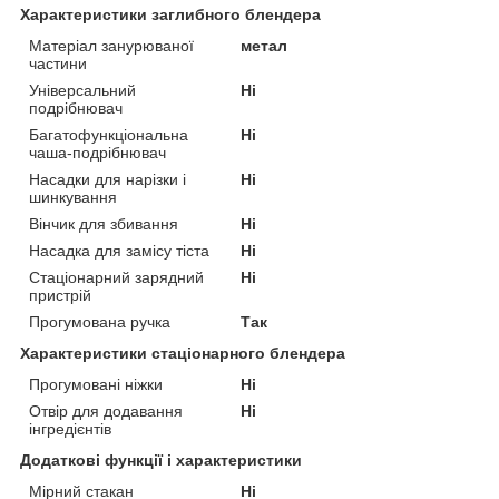
Характеристики заглибного блендера
Матеріал занурюваної
метал
частини
Універсальний
Ні
подрібнювач
Багатофункціональна
Ні
чаша-подрібнювач
Насадки для нарізки і
Ні
шинкування
Вінчик для збивання
Ні
Насадка для замісу тіста
Ні
Стаціонарний зарядний
Ні
пристрій
Прогумована ручка
Так
Характеристики стаціонарного блендера
Прогумовані ніжки
Ні
Отвір для додавання
Ні
інгредієнтів
Додаткові функції і характеристики
Мірний стакан
Ні