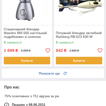
Стаціонарний блендер
Maestro MR-565 настільний
Потужний блендер заглибний
подрібнювач зі скляною
Rainberg RB-623 600 W
чашею
В наявності
В наявності
1 699
842
₴
₴
3 398 ₴
1 683 ₴
Купити
Купити
Показати ще
Про нас
75% позитивних з 751 відгука за рік
Працює з 08.06.2011