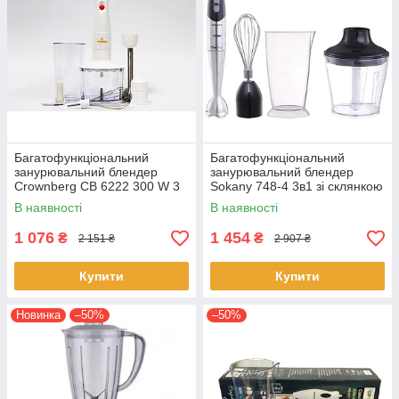
Багатофункціональний
Багатофункціональний
занурювальний блендер
занурювальний блендер
Crownberg CB 6222 300 W 3
Sokany 748-4 3в1 зі склянкою
в 1 електричний домашній
домашній
В наявності
В наявності
кухонний
1 076
1 454
₴
₴
2 151 ₴
2 907 ₴
Купити
Купити
Новинка
–50%
–50%