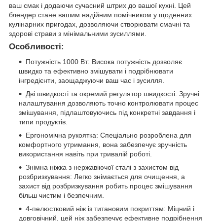
ваш смак і додаючи сучасний штрих до вашої кухні. Цей
блендер стане вашим надійним помічником у щоденних
кулінарних пригодах, дозволяючи створювати смачні та
здорові страви з мінімальними зусиллями.
Особливості:
Потужність 1000 Вт: Висока потужність дозволяє
швидко та ефективно змішувати і подрібнювати
інгредієнти, заощаджуючи ваш час і зусилля.
Дві швидкості та окремий регулятор швидкості: Зручні
налаштування дозволяють точно контролювати процес
змішування, підлаштовуючись під конкретні завдання і
типи продуктів.
Ергономічна рукоятка: Спеціально розроблена для
комфортного утримання, вона забезпечує зручність
використання навіть при тривалій роботі.
Знімна ніжка з нержавіючої сталі з захистом від
розбризкування: Легко знімається для очищення, а
захист від розбризкування робить процес змішування
більш чистим і безпечним.
4-пелюстковий ніж із титановим покриттям: Міцний і
довговічний, цей ніж забезпечує ефективне подрібнення