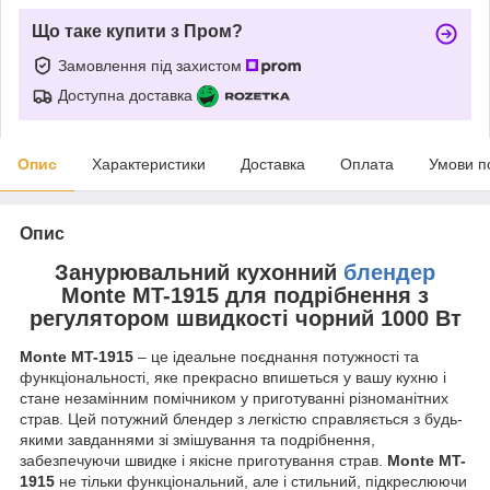
Що таке купити з Пром?
Замовлення під захистом
Доступна доставка
Опис
Характеристики
Доставка
Оплата
Умови п
Опис
Занурювальний кухонний
блендер
Monte MT-1915 для подрібнення з
регулятором швидкості чорний 1000 Вт
Monte MT-1915
– це ідеальне поєднання потужності та
функціональності, яке прекрасно впишеться у вашу кухню і
стане незамінним помічником у приготуванні різноманітних
страв. Цей потужний блендер з легкістю справляється з будь-
якими завданнями зі змішування та подрібнення,
забезпечуючи швидке і якісне приготування страв.
Monte MT-
1915
не тільки функціональний, але і стильний, підкреслюючи