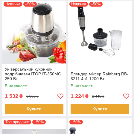
Новинка
–50%
Новинка
–50%
Універсальний кухонний
подрібнювач ITOP IT-350MG
Блендер міксер Rainberg RB-
250 Вт
6211 4в1 1200 Вт
В наявності
В наявності
1 532
1 224
₴
₴
3 065 ₴
2 448 ₴
Купити
Купити
Топ продажів
–50%
–50%