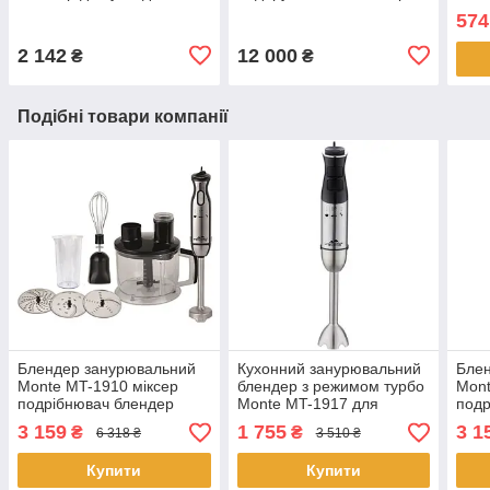
накрутки та розчісування
Z-605 на 12 персон ложки,
на г
574
волосся
виделки (вилки), ножі
usb 
807
2 142
12 000
₴
₴
Подібні товари компанії
Блендер занурювальний
Кухонний занурювальний
Бле
Monte MT-1910 міксер
блендер з режимом турбо
Mont
подрібнювач блендер
Monte MT-1917 для
подр
чорний 1000 Вт
подрібнення чорний 1500
біли
3 159
1 755
3 1
₴
₴
6 318 ₴
3 510 ₴
Вт
Купити
Купити