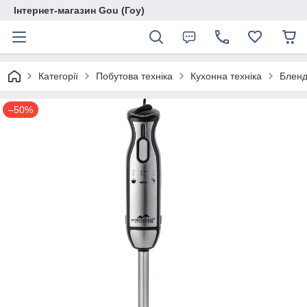
Інтернет-магазин Gou (Гоу)
Категорії
Побутова техніка
Кухонна техніка
Бленд
–50%