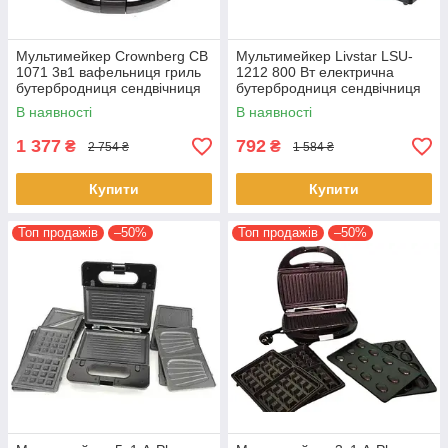
Мультимейкер Crownberg CB
Мультимейкер Livstar LSU-
1071 3в1 вафельниця гриль
1212 800 Вт електрична
бутербродниця сендвічниця
бутербродниця сендвічниця
мультипекар
В наявності
В наявності
1 377
792
₴
₴
2 754 ₴
1 584 ₴
Купити
Купити
Топ продажів
–50%
Топ продажів
–50%