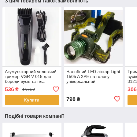
З цим товаром також замовляють
Акумуляторний чоловічий
Налобний LED ліхтар Light
Трим
тример VGR V-015 для
1505 A XPE на голову
вусі
бороди вусів та тіла
універсальний
312
машинка для стрижки
акумуляторний з датчиком
536
306
₴
1 071 ₴
руху
798
₴
Купити
Подібні товари компанії