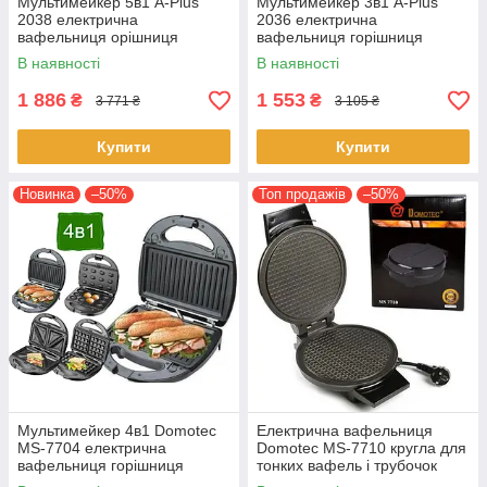
Мультимейкер 5в1 A-Plus
Мультимейкер 3в1 A-Plus
2038 електрична
2036 електрична
вафельниця орішниця
вафельниця горішниця
бутербродниця сендвічниця
бутербродниця сендвічниця
В наявності
В наявності
мультипекар
1 886
1 553
₴
₴
3 771 ₴
3 105 ₴
Купити
Купити
Новинка
–50%
Топ продажів
–50%
Мультимейкер 4в1 Domotec
Електрична вафельниця
MS-7704 електрична
Domotec MS-7710 кругла для
вафельниця горішниця
тонких вафель і трубочок
сендвічниця бутербродниця
бельгійська вафля