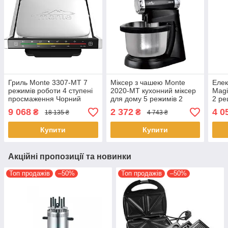
Гриль Monte 3307-MT 7
Міксер з чашею Monte
Елек
режимів роботи 4 ступені
2020-MT кухонний міксер
Magi
просмаження Чорний
для дому 5 режимів 2
2 ре
2000 Вт
насадки Чорний 400 Вт
робо
9 068
2 372
4 0
₴
₴
18 135 ₴
4 743 ₴
Купити
Купити
Акційні пропозиції та новинки
Топ продажів
–50%
Топ продажів
–50%