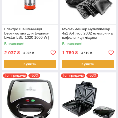
Електро Шашличниця
Мультимейкер мультипекар
Вертикальна для Будинку
4в1 А-Плюс 2032 електрична
Livstar LSU-1320 1000 W |
вафельниця ліщина
Електрична гриль-
бутербродниця сендвічниця
В наявності
В наявності
шашличниця
2 037
1 760
₴
₴
4 075 ₴
3 519 ₴
Купити
Купити
Топ продажів
–50%
Топ продажів
–50%