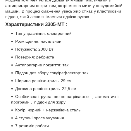
Модель комплектується двома знімними пластинами з
антипригарним покриттям, котрі можна мити у посудомийній
машині. В процесі смаження увесь жир стікає у пластиковий
піддон, який легко знімається однією рукою.
Характеристики 3305-MT :
Тип управління: електронний
Розміщення: настільний
Потужність: 2000 Вт
Поверхня: ребриста
Антипригарне покриття: так
Піддон для збору соку/рефлектор: так
Ширина решітки-гриль: 29 см
Довжина решітки-гриль: 22,5 см
Особливості: ручка, що не нагрівається , автоматичні
програми , піддон для жиру
Колір: чорний + нержавіюча сталь
4 ступені просмажування
7 режимів роботи