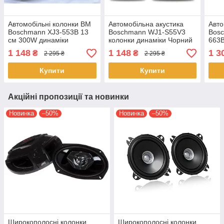
Автомобільні колонки BM
Автомобільна акустика
Авто
Boschmann XJ3-553B 13
Boschmann WJ1-S55V3
Bosc
см 300W динаміки
колонки динаміки Чорний
663B
коаксіальні трисмугові з
13 см 300 Вт
коло
1 148
1 148
1 3
₴
₴
2 295 ₴
2 295 ₴
термостійкою звуковою
дина
котушкою Чорні
Купити
Купити
Акційні пропозиції та новинки
Новинка
–50%
Новинка
–50%
Широкополосні колонки
Широкополосні колонки