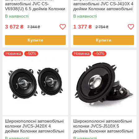
автомобільні JVC CS-
автомобільні JVC CS-J410X 4
V6938(U) 6.5 дюймів Колонки
дюйми Колонки автомобільні
автомобільні Акустика
Акустика
В наявності
В наявності
3 672
1 377
₴
₴
7 344 ₴
2 754 ₴
Купити
Купити
Новинка
–50%
Новинка
–50%
Широкополосні автомобільні
Широкополосні автомобільні
колонки JVCS-J420X 4
колонки JVCS-J510X 5
дюйми Колонки автомобільні
дюймів Колонки автомобільні
Акустика
Акустика
В наявності
В наявності