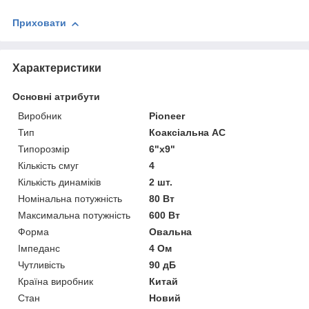
Приховати
Характеристики
Основні атрибути
Виробник
Pioneer
Тип
Коаксіальна АС
Типорозмір
6"х9"
Кількість смуг
4
Кількість динаміків
2 шт.
Номінальна потужність
80 Вт
Максимальна потужність
600 Вт
Форма
Овальна
Імпеданс
4 Ом
Чутливість
90 дБ
Країна виробник
Китай
Стан
Новий