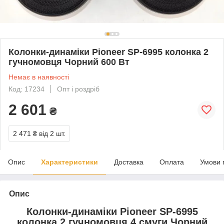
Колонки-динаміки Pioneer SP-6995 колонка 2
гучномовця Чорний 600 Вт
Немає в наявності
Код: 17234
Опт і роздріб
2 601
₴
2 471 ₴
від 2 шт.
Опис
Характеристики
Доставка
Оплата
Умови 
Опис
Колонки-динаміки Pioneer SP-6995
колонка 2 гучномовця 4 смуги Чорний