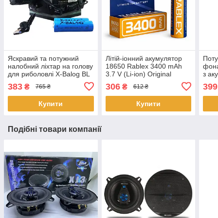
Яскравий та потужний
Літій-іонний акумулятор
Поту
налобний ліхтар на голову
18650 Rablex 3400 mAh
фона
для риболовлі X-Balog BL
3.7 V (Li-ion) Original
з ак
2188 T6 акумуляторний
вел
383
306
399
₴
₴
765 ₴
612 ₴
18650 х 2 USB
акум
Купити
Купити
Подібні товари компанії