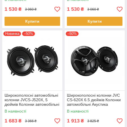
1 530
1 530
₴
₴
3 060 ₴
3 060 ₴
Купити
Купити
Новинка
–50%
–50%
Широкополосні автомобільні
Широкополосні колонки JVC
колонки JVCS-J520X, 5
CS-620X 6.5 дюймів Колонки
дюймів Колонки автомобільні
автомобільні Акустика
Акустика
В наявності
В наявності
1 683
1 913
₴
₴
3 366 ₴
3 825 ₴