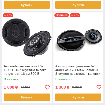
Купити
Купити
–50%
Новинка
–50%
Автомобільні колонки TS-
Автомобільні динаміки 6x9
1672 F-157 акустика високої
400W XS-GTF6937, овальні
потужності 16 см 500 Вт
3-смугові коаксіальні колонки
Чорні
в авто, потужна акустика для
В наявності
В наявності
полиці
1 008
1 303
₴
₴
2 016 ₴
2 605 ₴
Купити
Купити