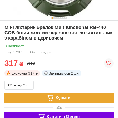
Міні ліхтарик брелок Multifunctional RB-440
COB білий жовтий червоне світло світильник
з карабіном відкривачем
В наявності
Код: 17383
Опт і роздріб
317
₴
634 ₴
Економія
317 ₴
Залишилось
2 дні
301 ₴
від 2 шт.
Купити
або
Купити з