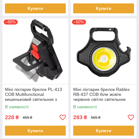
Купити
Купити
–50%
–50%
Міні ліхтарик брелок PL-413
Міні ліхтарик брелок Rablex
COB Multifunctional
RB-437 COB біле жовте
кишеньковий світильник з
червоне світло світильник
карабіном з магнітом IP44
кишеньковий з карабіном
В наявності
В наявності
відкривачем
228
283
₴
₴
455 ₴
565 ₴
Купити
Купити