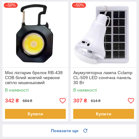
–50%
–50%
Міні ліхтарик брелок RB-438
Акумуляторна лампа Cclamp
COB білий жовтий червоне
CL-509 LED сонячна панель
світло кишеньковий
30 Вт
світильник з карабіном
В наявності
В наявності
відкривачкою IP44
342
307
₴
₴
684 ₴
614 ₴
Купити
Купити
Показати ще