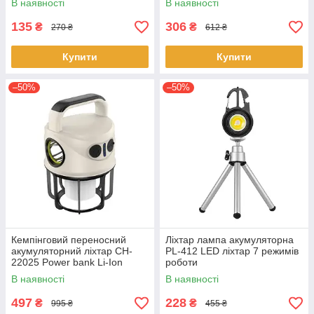
В наявності
В наявності
135
306
₴
₴
270 ₴
612 ₴
Купити
Купити
–50%
–50%
Кемпінговий переносний
Ліхтар лампа акумуляторна
акумуляторний ліхтар CH-
PL-412 LED ліхтар 7 режимів
22025 Power bank Li-Ion
роботи
акумулятор ЗУ Type-C
В наявності
В наявності
497
228
₴
₴
995 ₴
455 ₴