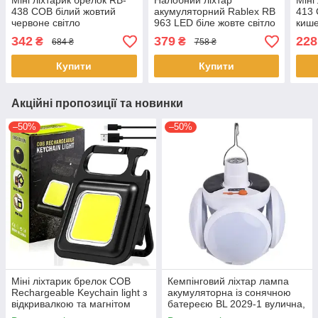
Міні ліхтарик брелок RB-
Налобний ліхтар
Міні
438 COB білий жовтий
акумуляторний Rablex RB
413 
червоне світло
963 LED біле жовте світло
кише
кишеньковий світильник з
+ червона підсвітка з
кара
342
379
228
₴
₴
684 ₴
758 ₴
карабіном відкривачкою
датчиком руху
IP44
Купити
Купити
Акційні пропозиції та новинки
–50%
–50%
Міні ліхтарик брелок COB
Кемпінговий ліхтар лампа
Rechargeable Keychain light з
акумуляторна із сонячною
відкривалкою та магнітом
батереєю BL 2029-1 вулична,
світильник акумуляторний
підвісна 5Вт Білий