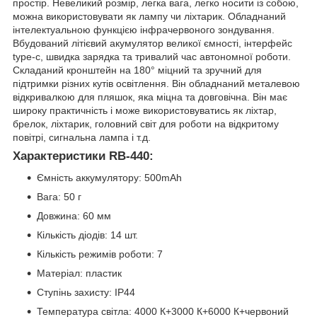
простір. Невеликий розмір, легка вага, легко носити із собою,
можна використовувати як лампу чи ліхтарик. Обладнаний
інтелектуальною функцією інфрачервоного зондування.
Вбудований літієвий акумулятор великої ємності, інтерфейс
type-c, швидка зарядка та тривалий час автономної роботи.
Складаний кронштейн на 180° міцний та зручний для
підтримки різних кутів освітлення. Він обладнаний металевою
відкривалкою для пляшок, яка міцна та довговічна. Він має
широку практичність і може використовуватись як ліхтар,
брелок, ліхтарик, головний світ для роботи на відкритому
повітрі, сигнальна лампа і т.д.
Характеристики RB-440:
Ємність аккумулятору: 500mAh
Вага: 50 г
Довжина: 60 мм
Кількість діодів: 14 шт.
Кількість режимів роботи: 7
Матеріал: пластик
Ступінь захисту: IP44
Температура світла: 4000 К+3000 К+6000 К+червоний