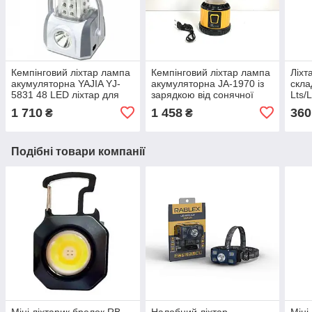
Кемпінговий ліхтар лампа
Кемпінговий ліхтар лампа
Ліхт
акумуляторна YAJIA YJ-
акумуляторна JA-1970 із
скла
5831 48 LED ліхтар для
зарядкою від сонячної
Lts/
кемпінгу
вбудованої панелі з
Ліхт
1 710
1 458
360
₴
₴
функцією USB
Подібні товари компанії