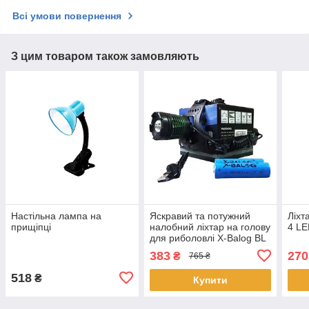
Всі умови повернення
З цим товаром також замовляють
Настільна лампа на
Яскравий та потужний
Ліхт
прищіпці
налобний ліхтар на голову
4 LE
для риболовлі X-Balog BL
2188 T6 акумуляторний
383
270
₴
765 ₴
18650 х 2 USB
518
₴
Купити