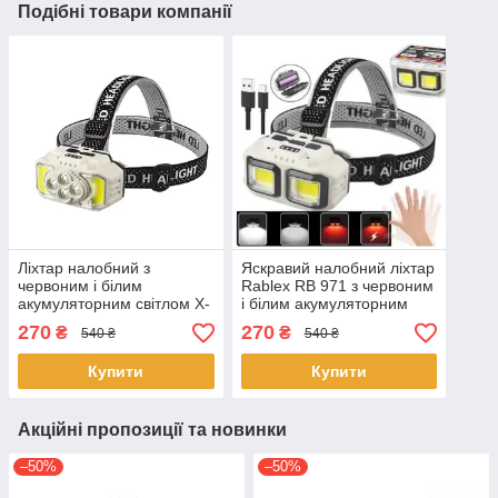
Подібні товари компанії
Ліхтар налобний з
Яскравий налобний ліхтар
червоним і білим
Rablex RB 971 з червоним
акумуляторним світлом X-
і білим акумуляторним
Balog HX-815 Type-C
світлом з датчиком руху
270
270
₴
₴
540 ₴
540 ₴
18650
18650 IP44
Купити
Купити
Акційні пропозиції та новинки
–50%
–50%