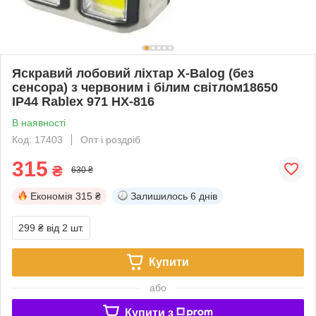
Яскравий лобовий ліхтар X-Balog (без
сенсора) з червоним і білим світлом18650
IP44 Rablex 971 HX-816
В наявності
Код: 17403
Опт і роздріб
315
₴
630 ₴
Економія
315 ₴
Залишилось
6 днів
299 ₴
від 2 шт.
Купити
або
Купити з