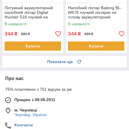
Потужний акумуляторний
Налобний ліхтар Bailong BL-
налобний ліхтар Digital
W678 гнучкий ліхтарик на
thunder 518 гнучкий на
голову акумуляторний
голову яскравий потужний з
яскравий з датчиком руху
В наявності
В наявності
датчиком руху XPE + COB
вологозахист
344
344
₴
₴
689 ₴
689 ₴
Купити
Купити
Показати ще
Про нас
75% позитивних з 751 відгука за рік
Працює з 08.06.2011
м. Чернівці
Чернівці, Україна
Контакти