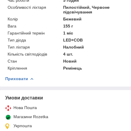
Час роботи
5 годин
Особливості ліхтаря
Пилостійкий, Червоне
підсвічування
Колір
Бежевий
Вага
155 г
Гарантійний термін
1 міс
Тип діода
LED+COB
Тип ліхтаря
Налобний
Кількість світлодіодів
4 шт.
Стан
Новий
Кріплення
Ремінець
Приховати
Умови доставки
Нова Пошта
Магазини Rozetka
Укрпошта