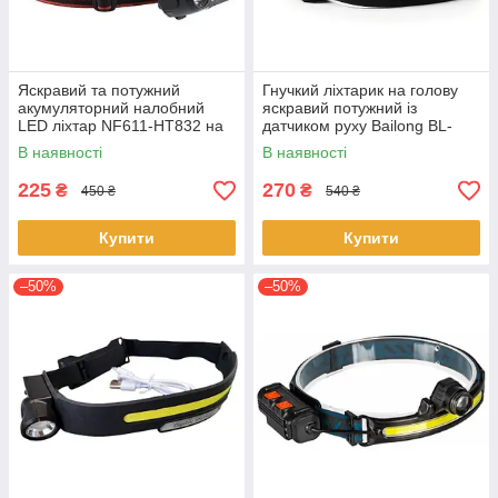
Яскравий та потужний
Гнучкий ліхтарик на голову
акумуляторний налобний
яскравий потужний із
LED ліхтар NF611-HT832 на
датчиком руху Bailong BL-
голову для риболовлі 18650
G28 потужний налобний
В наявності
В наявності
ліхтар для нічної рибалки
225
270
₴
₴
450 ₴
540 ₴
Купити
Купити
–50%
–50%