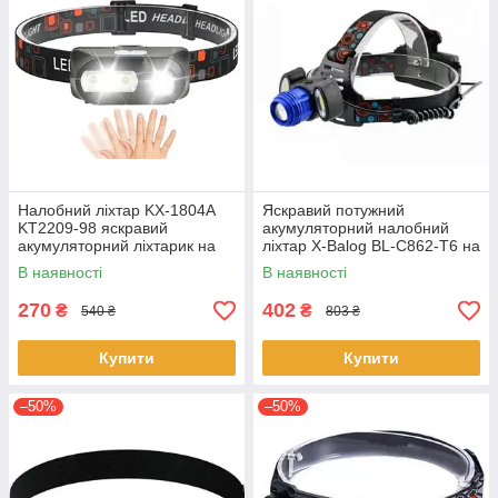
Налобний ліхтар KX-1804A
Яскравий потужний
KT2209-98 яскравий
акумуляторний налобний
акумуляторний ліхтарик на
ліхтар X-Balog BL-C862-T6 на
голову з датчиком руху
голову із зарядкою 2x18650
В наявності
В наявності
XPE+COB 18650
XPE+COB
270
402
₴
₴
540 ₴
803 ₴
Купити
Купити
–50%
–50%