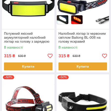
Потужний якісний
Налобний ліхтар із червоним
акумуляторний налобний
світлом Bailong BL-008 на
ліхтар на голову з зарядкою
голову яскравий
BL-F007 COB на чоло для
акумуляторний СОВ CREE
В наявності
В наявності
нічної рибалки
вологозахист micro USB
315
315
₴
₴
630 ₴
630 ₴
Купити
Купити
–50%
–50%