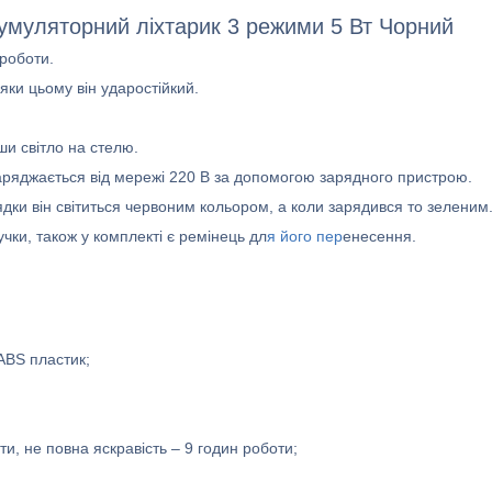
умуляторний ліхтарик 3 режими 5 Вт Чорний
 роботи.
яки цьому він ударостійкий.
и світло на стелю.
аряджається від мережі 220 В за допомогою зарядного пристрою.
ядки він світиться червоним кольором, а коли зарядився то зеленим
чки, також у комплекті є ремінець дл
я його пер
енесення.
ABS пластик;
и, не повна яскравість – 9 годин роботи;