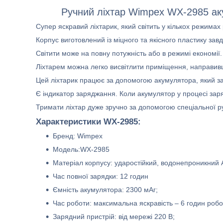
Ручний ліхтар Wimpex WX-2985 ак
Супер яскравий ліхтарик, який світить у кількох режимах
Корпус виготовлений із міцного та якісного пластику завд
Світити може на повну потужність або в режимі економії.
Ліхтарем можна легко висвітлити приміщення, направивш
Цей ліхтарик працює за допомогою акумулятора, який з
Є індикатор заряджання. Коли акумулятор у процесі зар
Тримати ліхтар дуже зручно за допомогою спеціальної ру
Характеристики WX-2985:
Бренд: Wimpex
Модель:WX-2985
Матеріал корпусу: ударостійкий, водонепроникний 
Час повної зарядки: 12 годин
Ємність акумулятора: 2300 мАг;
Час роботи: максимальна яскравість – 6 годин робот
Зарядний пристрій: від мережі 220 В;