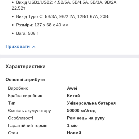
Вихід USB1/USB2: 4.5В/5А, 5В/4.5А, 5В/3А, 9В/2А,
22,5Вт
Вихід Type-C: 5В/3A, 9В/2.2A, 12В/1.67A, 20Вт
Розміри: 137 х 68 х 40 мм
Вага: 586 г
Приховати
Характеристики
Основні атрибути
Виробник
Awei
Країна виробник
Китай
Тип
Універсальна батарея
Ємність акумулятору
50000 мА/год
Особливості
Ремінець на руку
Гарантійний термін
1 міс
Стан
Новий