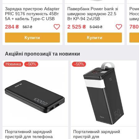
Зарядка пристрою Adapter
Павербанк Power bank зі
Powe
PRC 9176 потужність 45Вт
швидкою зарядкою 22.5
Hoco
5А + кабель Type-C USB
Вт KP-94 2хUSB
швид
Швидкий заряд Чорний
портативна зарядка для
mAh 
284
2 525
780
₴
₴
567 ₴
5 049 ₴
телефона 50000 mAh QC
USB-
Білий
Вт Ч
Купити
Купити
Акційні пропозиції та новинки
Новинка
–50%
–50%
Портативний зарядний
Портативний зарядний
пристрій для телефона
пристрій для