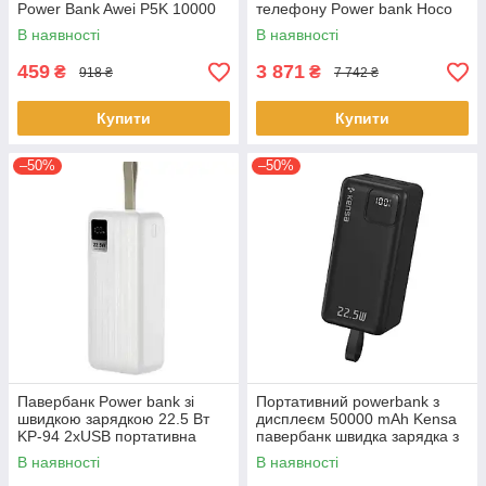
Power Bank Awei P5K 10000
телефону Power bank Hoco
mAh Павербанк USB чорний
J86A Powermaster 50000mAh
В наявності
В наявності
22.5W з ліхтарем Чорний
459
3 871
₴
₴
918 ₴
7 742 ₴
Купити
Купити
–50%
–50%
Павербанк Power bank зі
Портативний powerbank з
швидкою зарядкою 22.5 Вт
дисплеєм 50000 mAh Kensa
KP-94 2хUSB портативна
павербанк швидка зарядка з
зарядка для телефона 50000
вбудованими кабелями
В наявності
В наявності
mAh QC Білий
22.5W Чорний