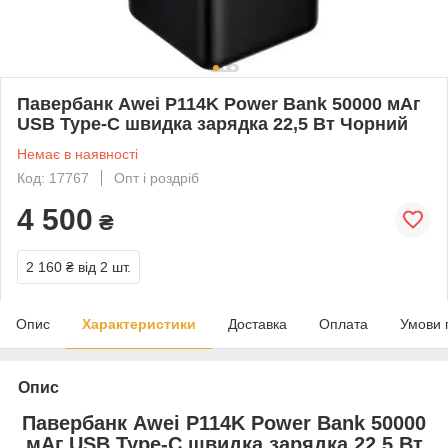
Павербанк Awei P114K Power Bank 50000 мАг
USB Type-C швидка зарядка 22,5 Вт Чорний
Немає в наявності
Код: 17767
Опт і роздріб
4 500
₴
2 160 ₴
від 2 шт.
Опис
Характеристики
Доставка
Оплата
Умови 
Опис
Павербанк Awei P114K Power Bank 50000
мАг USB Type-C швидка зарядка 22,5 Вт