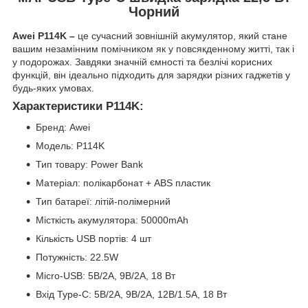
Чорний
Awei P114K –
це сучасний зовнішній акумулятор, який стане
вашим незамінним помічником як у повсякденному житті, так і
у подорожах. Завдяки значній ємності та безлічі корисних
функцій, він ідеально підходить для зарядки різних гаджетів у
будь-яких умовах.
Характеристики P114K:
Бренд: Awei
Модель: P114K
Тип товару: Power Bank
Матеріал: полікарбонат + ABS пластик
Тип батареї: літій-полімерний
Місткість акумулятора: 50000mAh
Кількість USB портів: 4 шт
Потужність: 22.5W
Micro-USB: 5В/2А, 9В/2А, 18 Вт
Вхід Type-C: 5В/2A, 9В/2A, 12В/1.5A, 18 Вт