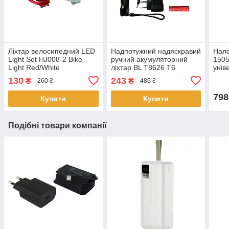
Ліхтар велосипедний LED
Надпотужний надяскравий
Нало
Light Set HJ008-2 Bike
ручний акумуляторний
1505
Light Red/White
ліхтар BL T8626 T6
унів
протиударний ліхтарик
акум
130
243
₴
₴
260 ₴
486 ₴
Zoom 18650
руху
798
Купити
Купити
Подібні товари компанії