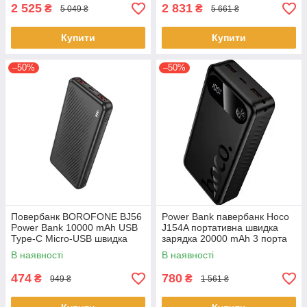
2 525
2 831
₴
₴
5 049 ₴
5 661 ₴
Купити
Купити
–50%
–50%
Повербанк BOROFONE BJ56
Power Bank павербанк Hoco
Power Bank 10000 mAh USB
J154A портативна швидка
Type-C Micro-USB швидка
зарядка 20000 mAh 3 порта
зарядка LED-індикатор 22,5
USB Type-C USB-A LED-
В наявності
В наявності
Вт Чорний
дисплей 22,5 Вт Чорний
474
780
₴
₴
949 ₴
1 561 ₴