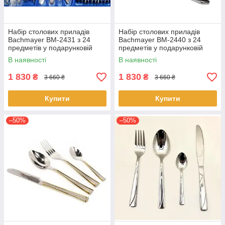
Набір столових приладів
Набір столових приладів
Bachmayer BM-2431 з 24
Bachmayer BM-2440 з 24
предметів у подарунковій
предметів у подарунковій
валізі на 6 персон ложки,
валізі на 6 персон ложки,
В наявності
В наявності
виделки (вилки), ножі
виделки (вилки), ножі
1 830
1 830
₴
₴
3 660 ₴
3 660 ₴
Купити
Купити
–50%
–50%