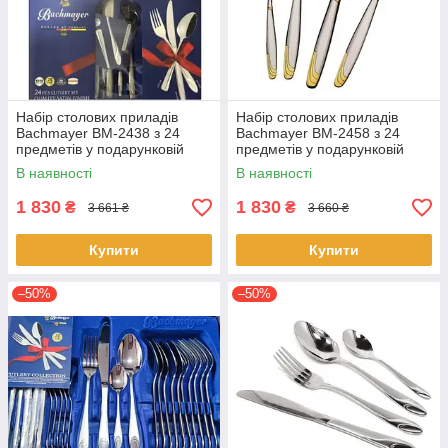
Набір столових приладів
Набір столових приладів
Bachmayer BM-2438 з 24
Bachmayer BM-2458 з 24
предметів у подарунковій
предметів у подарунковій
валізі на 6 персон ложки,
валізі на 6 персон ложки,
В наявності
В наявності
виделки (вилки), ножі
виделки (вилки), ножі
1 830
1 830
₴
₴
3 661 ₴
3 660 ₴
Купити
Купити
–50%
–50%