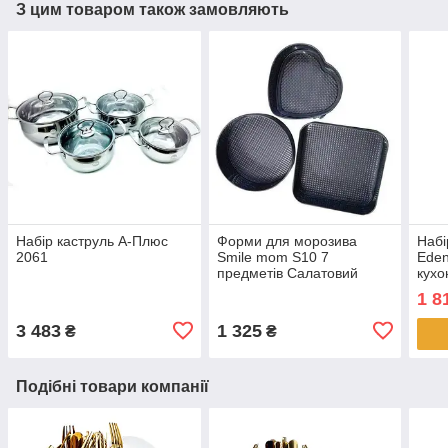
З цим товаром також замовляють
Набір каструль А-Плюс
Форми для морозива
Набі
2061
Smile mom S10 7
Eden
предметів Салатовий
кухо
1 8
3 483
1 325
₴
₴
Подібні товари компанії