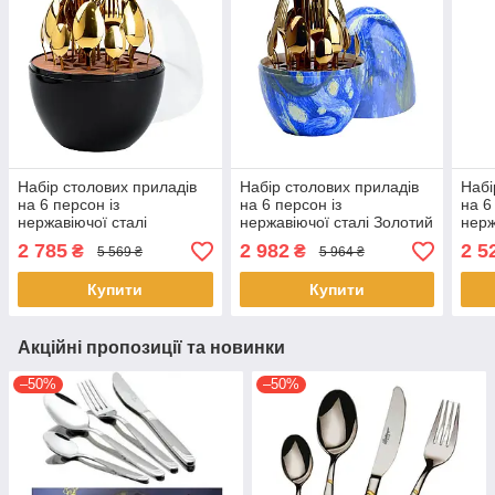
Набір столових приладів
Набір столових приладів
Набі
на 6 персон із
на 6 персон із
на 6
нержавіючої сталі
нержавіючої сталі Золотий
нерж
золотистий 24 штуки в
24 штуки в яйці TS Kitchen
24 ш
2 785
2 982
2 5
₴
₴
5 569 ₴
5 964 ₴
яйці TS Kitchen Чорний
Ван Гог
Чор
Купити
Купити
Акційні пропозиції та новинки
–50%
–50%