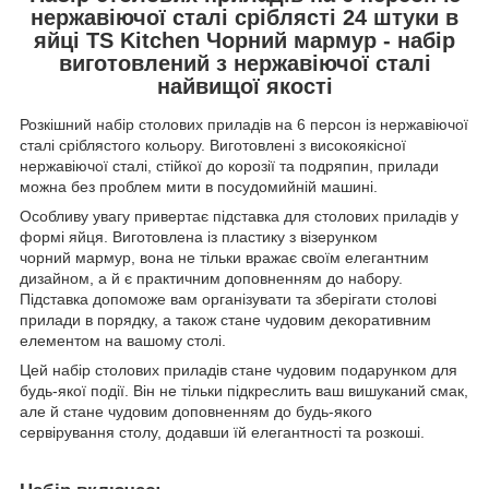
нержавіючої сталі сріблясті 24 штуки в
яйці TS Kitchen Чорний мармур - набір
виготовлений з нержавіючої сталі
найвищої якості
Розкішний набір столових приладів на 6 персон із нержавіючої
сталі сріблястого кольору. Виготовлені з високоякісної
нержавіючої сталі, стійкої до корозії та подряпин, прилади
можна без проблем мити в посудомийній машині.
Особливу увагу привертає підставка для столових приладів у
формі яйця. Виготовлена ​​із пластику з візерунком
чорний мармур, вона не тільки вражає своїм елегантним
дизайном, а й є практичним доповненням до набору.
Підставка допоможе вам організувати та зберігати столові
прилади в порядку, а також стане чудовим декоративним
елементом на вашому столі.
Цей набір столових приладів стане чудовим подарунком для
будь-якої події. Він не тільки підкреслить ваш вишуканий смак,
але й стане чудовим доповненням до будь-якого
сервірування столу, додавши їй елегантності та розкоші.