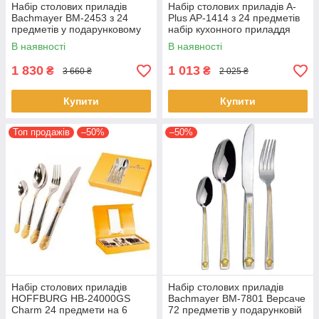
Набір столових приладів
Набір столових приладів A-
Bachmayer BM-2453 з 24
Plus AP-1414 з 24 предметів
предметів у подарунковому
набір кухонного приладдя
пакуванні на 6 персон ложки,
ложки, виделки (вилки), ножі
В наявності
В наявності
виделки (вилки), ножі
1 830
1 013
₴
₴
3 660 ₴
2 025 ₴
Купити
Купити
Топ продажів
–50%
–50%
Набір столових приладів
Набір столових приладів
HOFFBURG HB-24000GS
Bachmayer BM-7801 Версаче
Charm 24 предмети на 6
72 предметів у подарунковій