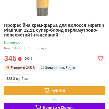
Професійна крем-фарба для волосся Hipertin
Platinum 12.21 супер-блонд перламутрово-
попелястий інтенсивний
В наявності
Код: 18588
Опт і роздріб
345
₴
690 ₴
Економія
345 ₴
Залишилось
5 днів
328 ₴
від 2 шт.
Купити
або
Купити з