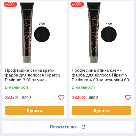
–50%
–50%
Професійна стійка крем-
Професійна стійка крем-
фарба для волосся Hipertin
фарба для волосся Hipertin
Platinum 3.00 темно-
Platinum 4.00 каштановий 60
каштановий 60 мл
мл
В наявності
В наявності
345
345
₴
₴
690 ₴
690 ₴
Купити
Купити
Показати ще