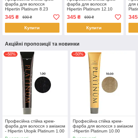
фарба для волосся
фарба для волосся
для 
Hipertin Platinum 8.23 ​​
Hipertin Platinum 12.10
Plat
світлий блонд
супер-блонд попелястий
попе
345
345
345
₴
₴
690 ₴
690 ₴
перламутрово-золотистий
інтенсивний 60мл
Купити
Купити
Акційні пропозиції та новинки
–50%
–50%
Професійна стійка крем-
Професійна стійка крем-
фарба для волосся з аміаком
фарба для волосся з аміаком
- Hipertin Utopik Platinum 1.00
-Hipertin Platinum 10.00
- Black 60мл
супер-блонд платиновий