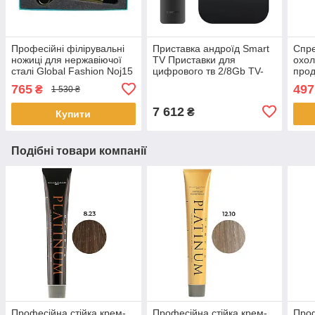
Професійні філірувальні
Приставка андроїд Smart
Спре
ножиці для нержавіючої
TV Приставки для
охол
сталі Global Fashion Noj15
цифрового тв 2/8Gb TV-
про
Пакистан Золото
box Xiaomi Mi Box S 4K
ножі
765
497
₴
1 530 ₴
2nd Gen (MDZ-28-AA)
Blad
7 612
₴
Купити
Подібні товари компанії
Професійна стійка крем-
Професійна стійка крем-
Про