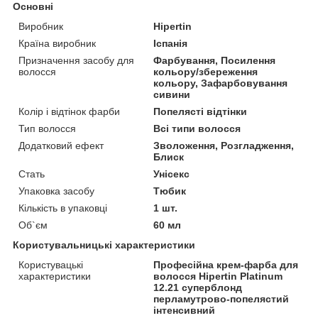
Основні
Виробник
Hipertin
Країна виробник
Іспанія
Призначення засобу для
Фарбування, Посилення
волосся
кольору/збереження
кольору, Зафарбовування
сивини
Колір і відтінок фарби
Попелясті відтінки
Тип волосся
Всі типи волосся
Додатковий ефект
Зволоження, Розгладження,
Блиск
Стать
Унісекс
Упаковка засобу
Тюбик
Кількість в упаковці
1 шт.
Об`єм
60 мл
Користувальницькі характеристики
Користувацькі
Професійна крем-фарба для
характеристики
волосся Hipertin Platinum
12.21 суперблонд
перламутрово-попелястий
інтенсивний