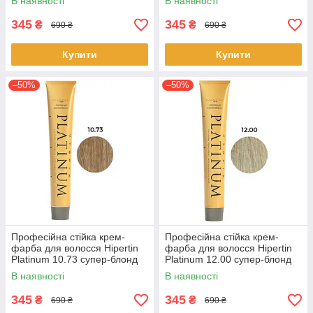
В наявності
В наявності
60мл
345
345
₴
₴
690 ₴
690 ₴
Купити
Купити
–50%
–50%
Професійна стійка крем-
Професійна стійка крем-
фарба для волосся Hipertin
фарба для волосся Hipertin
Platinum 10.73 супер-блонд
Platinum 12.00 супер-блонд
пісочно-золотистий 60мл
натуральний інтенсивний
В наявності
В наявності
60мл
345
345
₴
₴
690 ₴
690 ₴