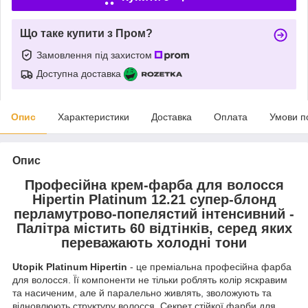
Що таке купити з Пром?
Замовлення під захистом
Доступна доставка
Опис
Характеристики
Доставка
Оплата
Умови п
Опис
Професійна крем-фарба для волосся
Hipertin Platinum 12.21 супер-блонд
перламутрово-попелястий інтенсивний -
Палітра містить 60 відтінків, серед яких
переважають холодні тони
Utopik Platinum Hipertin
- це преміальна професійна фарба
для волосся. Її компоненти не тільки роблять колір яскравим
та насиченим, але й паралельно живлять, зволожують та
відновлюють структуру волосся. Секрет стійкої фарби для