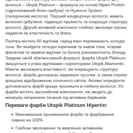
волосся – Utopik Platinum – формула на основі Hiplex Protein
(гідролізований білок гарбуза) та Hyalurox System
(гіалуронова кислота). Перший кондиціонує волосся, живить
волосяні цибулини, підвищує пружність та покращує структуру
волосся. Другий активний компонент глибоко зволожує пасма,
надаючи їм еластичність та блиск.
Палітра містить 60 відтінків, серед яких переважають холодні
тони. Ви знайдете холодні коричневі та кавові тони, яскраві
фіолетові та червоні відтінки та багата різноманітність блонду.
Завдяки своїй збалансованій формулі, фарба Utopik Platinum
змішується з усіма відтінками і коректорами Utopik Altamente.
Маючи зволожуючі властивості, які покращують структуру
волосся, фарба допомагає закривати лусочки, а також сприяє
кращому відображенню сонячного світла. Активні інгредієнти
допомагають фарбі краще проникати в глибину волосся. Усі
фарби містять заспокійливі компоненти, які зводять до
мінімуму неприємне печіння під впливом барвників.
Переваги фарби Utopik Platinum Hipertin:
Максимальне проникнення фарби та фарбування
сивини на 100%
Глибоке зволоження та живлення активними