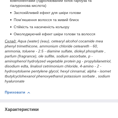
компонентами (гідролізований білок гарбуза та
гіалуронова кислота)
Заспокійливий ефект для шкіри голови
Пом'якшення волосся та живий блиск
Стійкість та насиченість кольору
Омолоджуючий ефект шкіри голови та волосся
Склад:
Aqua (water) (eau), cetearyl alcohol cocamide mea
phenyl trimethicone, ammonium chloride ceteareth - 60,
ammonia, toluene - 2.5 - diamine sulfate, dioleyl phosphate ,
parfum (fragrance), ole sulfite, sodium ascorbate, p -
aminophenol hydrolyzed vegetable protein pg - propylsilanetriol,
disodium edta, linalool cetrimonium chloride, 4-amino - 2 -
hydroxytoluene pentylene glycol, hexyl cinnamal, alpha - isomet
tbutylcyclohexanol phenoxyethanol potassium sorbate , sodium
hyaluronate
Приховати
Характеристики