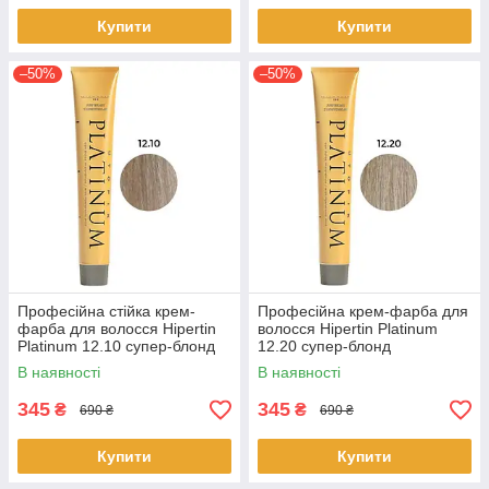
Купити
Купити
–50%
–50%
Професійна стійка крем-
Професійна крем-фарба для
фарба для волосся Hipertin
волосся Hipertin Platinum
Platinum 12.10 супер-блонд
12.20 супер-блонд
попелястий інтенсивний
перламутровий інтенсивний
В наявності
В наявності
60мл
60мл
345
345
₴
₴
690 ₴
690 ₴
Купити
Купити