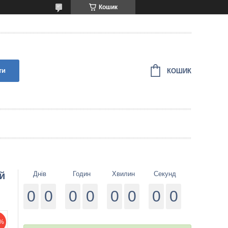
Кошик
ти
КОШИК
й
Днів
Годин
Хвилин
Секунд
0
0
0
0
0
0
0
0
%