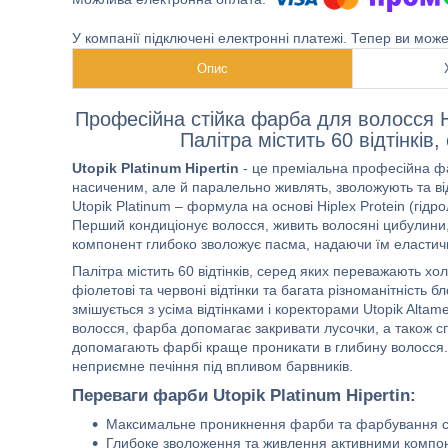
У компанії підключені електронні платежі. Тепер ви мож
Опис
Професійна стійка фарба для волосся Hi
Палітра містить 60 відтінкі
Utopik Platinum Hipertin
- це преміальна професійна фар
насиченим, але й паралельно живлять, зволожують та ві
Utopik Platinum – формула на основі Hiplex Protein (гідр
Перший кондиціонує волосся, живить волосяні цибулини,
компонент глибоко зволожує пасма, надаючи їм еластичн
Палітра містить 60 відтінків, серед яких переважають хол
фіолетові та червоні відтінки та багата різноманітність 
змішується з усіма відтінками і коректорами Utopik Alta
волосся, фарба допомагає закривати лусочки, а також с
допомагають фарбі краще проникати в глибину волосся. У
неприємне печіння під впливом барвників.
Переваги фарби Utopik Platinum Hipertin:
Максимальне проникнення фарби та фарбування 
Глибоке зволоження та живлення активними компоне