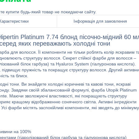
ете купити будь-який товар не покидаючи сайту.
Характеристики
Інформація для замовлення
pertin Platinum 7.74 блонд пісочно-мідний 60 м
в, серед яких переважають холодні тони
ба для волосся. Її компоненти не тільки роблять колір яскравим т
дновлюють структуру волосся. Секрет стійкої фарби для волосся –
олізований білок гарбуза) та Hyalurox System (гіалуронова кислота).
 підвищує пружність та покращує структуру волосся. Другий активн
ість та блиск.
одні тони. Ви знайдете холодні коричневі та кавові тони, яскраві
блонду. Завдяки своїй збалансованій формулі, фарба Utopik Platinum
mente. Маючи зволожуючі властивості, які покращують структуру
прияє кращому відображенню сонячного світла. Активні інгредієнти
сі фарби містять заспокійливі компоненти, які зводять до мінімуму
сивини на 100%
нтами (гідролізований білок гарбуза та гіалуронова кислота)