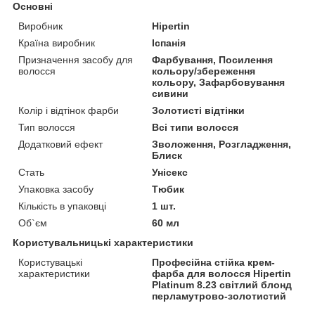
Основні
Виробник
Hipertin
Країна виробник
Іспанія
Призначення засобу для
Фарбування, Посилення
волосся
кольору/збереження
кольору, Зафарбовування
сивини
Колір і відтінок фарби
Золотисті відтінки
Тип волосся
Всі типи волосся
Додатковий ефект
Зволоження, Розгладження,
Блиск
Стать
Унісекс
Упаковка засобу
Тюбик
Кількість в упаковці
1 шт.
Об`єм
60 мл
Користувальницькі характеристики
Користувацькі
Професійна стійка крем-
характеристики
фарба для волосся Hipertin
Platinum 8.23 світлий блонд
перламутрово-золотистий