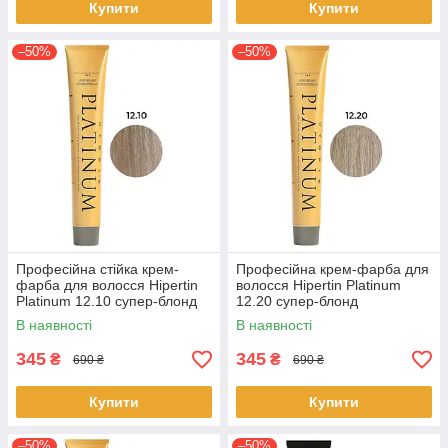
Купити
Купити
–50%
–50%
Професійна стійка крем-
Професійна крем-фарба для
фарба для волосся Hipertin
волосся Hipertin Platinum
Platinum 12.10 супер-блонд
12.20 супер-блонд
попелястий інтенсивний
перламутровий інтенсивний
В наявності
В наявності
60мл
60мл
345
345
₴
₴
690 ₴
690 ₴
Купити
Купити
–50%
–50%