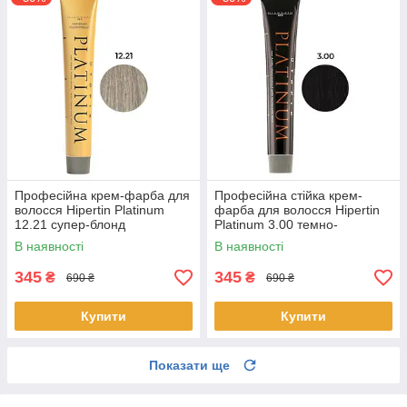
Професійна крем-фарба для
Професійна стійка крем-
волосся Hipertin Platinum
фарба для волосся Hipertin
12.21 супер-блонд
Platinum 3.00 темно-
перламутрово-попелястий
каштановий 60 мл
В наявності
В наявності
інтенсивний
345
345
₴
₴
690 ₴
690 ₴
Купити
Купити
Показати ще