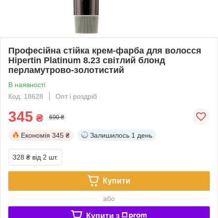
Професійна стійка крем-фарба для волосся
Hipertin Platinum 8.23 ​​світлий блонд
перламутрово-золотистий
В наявності
Код: 18628
Опт і роздріб
345
₴
690 ₴
Економія
345 ₴
Залишилось
1 день
328 ₴
від 2 шт.
Купити
або
Купити з