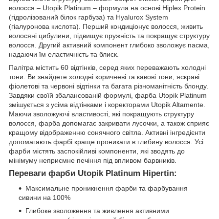
волосся – Utopik Platinum – формула на основі Hiplex Protein
(гідролізований білок гарбуза) та Hyalurox System
(гіалуронова кислота). Перший кондиціонує волосся, живить
волосяні цибулини, підвищує пружність та покращує структуру
волосся. Другий активний компонент глибоко зволожує пасма,
надаючи їм еластичність та блиск.
Палітра містить 60 відтінків, серед яких переважають холодні
тони. Ви знайдете холодні коричневі та кавові тони, яскраві
фіолетові та червоні відтінки та багата різноманітність блонду.
Завдяки своїй збалансованій формулі, фарба Utopik Platinum
змішується з усіма відтінками і коректорами Utopik Altamente.
Маючи зволожуючі властивості, які покращують структуру
волосся, фарба допомагає закривати лусочки, а також сприяє
кращому відображенню сонячного світла. Активні інгредієнти
допомагають фарбі краще проникати в глибину волосся. Усі
фарби містять заспокійливі компоненти, які зводять до
мінімуму неприємне печіння під впливом барвників.
Переваги фарби Utopik Platinum Hipertin:
Максимальне проникнення фарби та фарбування
сивини на 100%
Глибоке зволоження та живлення активними