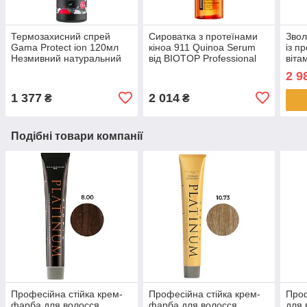
Термозахисний спрей
Сироватка з протеїнами
Звол
Gama Protect ion 120мл
кіноа 911 Quinoa Serum
із п
Незмивний натуральний
від BIOTOP Professional
віта
захист волосся від фена
65мл термозахист без SLS
BIOT
2 9
/ SLES
100
1 377
2 014
₴
₴
Подібні товари компанії
Професійна стійка крем-
Професійна стійка крем-
Про
фарба для волосся
фарба для волосся
для 