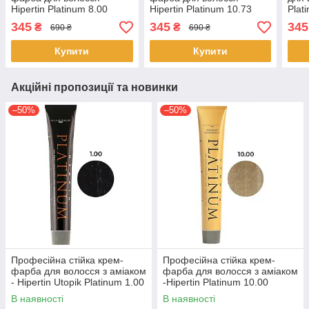
Hipertin Platinum 8.00
Hipertin Platinum 10.73
Plat
світлий натуральний
супер-блонд пісочно-
блон
345
345
345
₴
₴
690 ₴
690 ₴
блонд 60 мл
золотистий 60мл
попе
Купити
Купити
Акційні пропозиції та новинки
–50%
–50%
Професійна стійка крем-
Професійна стійка крем-
фарба для волосся з аміаком
фарба для волосся з аміаком
- Hipertin Utopik Platinum 1.00
-Hipertin Platinum 10.00
- Black 60мл
супер-блонд платиновий
В наявності
В наявності
60мл