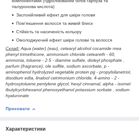
компонентами (гідролізований білок гарбуза та
гіалуронова кислота)
Заспокійливий ефект для шкіри голови
Пом'якшення волосся та живий блиск
Стійкість та насиченість кольору
Омолоджуючий ефект шкіри голови та волосся
Склад:
Aqua (water) (eau), cetearyl alcohol cocamide mea
phenyl trimethicone, ammonium chloride ceteareth - 60,
ammonia, toluene - 2.5 - diamine sulfate, dioleyl phosphate ,
parfum (fragrance), ole sulfite, sodium ascorbate, p -
aminophenol hydrolyzed vegetable protein pg - propylsilanetriol,
disodium edta, linalool cetrimonium chloride, 4-amino - 2 -
hydroxytoluene pentylene glycol, hexyl cinnamal, alpha - isomet
tbutylcyclohexanol phenoxyethanol potassium sorbate , sodium
hyaluronate
Приховати
Характеристики