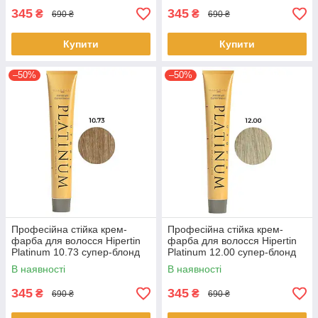
345
345
₴
₴
690 ₴
690 ₴
Купити
Купити
–50%
–50%
Професійна стійка крем-
Професійна стійка крем-
фарба для волосся Hipertin
фарба для волосся Hipertin
Platinum 10.73 супер-блонд
Platinum 12.00 супер-блонд
пісочно-золотистий 60мл
натуральний інтенсивний
В наявності
В наявності
60мл
345
345
₴
₴
690 ₴
690 ₴