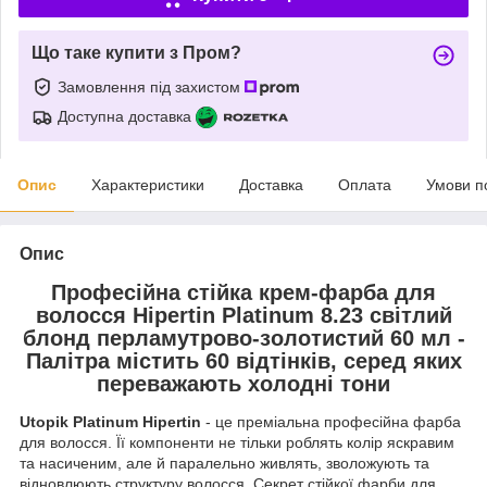
Що таке купити з Пром?
Замовлення під захистом
Доступна доставка
Опис
Характеристики
Доставка
Оплата
Умови п
Опис
Професійна стійка крем-фарба для
волосся Hipertin Platinum 8.23 ​​світлий
блонд перламутрово-золотистий 60 мл
-
Палітра містить 60 відтінків, серед яких
переважають холодні тони
Utopik Platinum Hipertin
- це преміальна професійна фарба
для волосся. Її компоненти не тільки роблять колір яскравим
та насиченим, але й паралельно живлять, зволожують та
відновлюють структуру волосся. Секрет стійкої фарби для