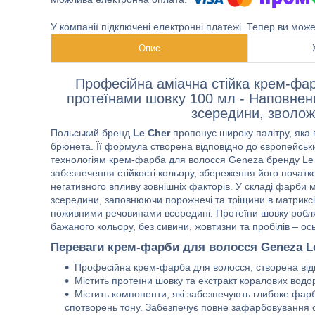
У компанії підключені електронні платежі. Тепер ви мож
Опис
Професійна аміачна стійка крем-фа
протеїнами шовку 100 мл - Наповне
зсередини, зволож
Польський бренд
Le Cher
пропонує широку палітру, яка в
брюнета. Її формула створена відповідно до європейськи
технологіям крем-фарба для волосся Geneza бренду Le C
забезпечення стійкості кольору, збереження його початко
негативного впливу зовнішніх факторів. У складі фарби м
зсередини, заповнюючи порожнечі та тріщини в матриксі
поживними речовинами всередині. Протеїни шовку робля
бажаного кольору, без сивини, жовтизни та пробілів –
Переваги крем-фарби для волосся Geneza Le
Професійна крем-фарба для волосся, створена відп
Містить протеїни шовку та екстракт коралових водо
Містить компоненти, які забезпечують глибоке фарб
спотворень тону. Забезпечує повне зафарбовування 