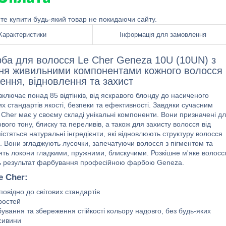
ете купити будь-який товар не покидаючи сайту.
Характеристики
Інформація для замовлення
рба для волосся Le Cher Geneza 10U (10UN) з
ння живильними компонентами кожного волосся
ення, відновлення та захист
ключає понад 85 відтінків, від яскравого блонду до насиченого
х стандартів якості, безпеки та ефективності. Завдяки сучасним
her має у своєму складі унікальні компоненти. Вони призначені д
вого тону, блиску та переливів, а також для захисту волосся від
істяться натуральні інгредієнти, які відновлюють структуру волосся
. Вони згладжують лусочки, запечатуючи волосся з пігментом та
ть локони гладкими, пружними, блискучими. Розкішне м'яке волосс
 ось результат фарбування професійною фарбою Genezа.
 Cher:
овідно до світових стандартів
ростей
ування та збереження стійкості кольору надовго, без будь-яких
сивини