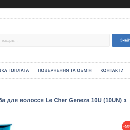
Знай
КА І ОПЛАТА
ПОВЕРНЕННЯ ТА ОБМІН
КОНТАКТИ
а для волосся Le Cher Geneza 10U (10UN) з
–50