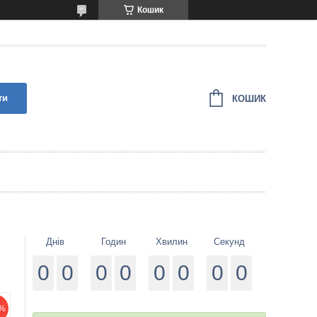
Кошик
ти
КОШИК
Днів
Годин
Хвилин
Секунд
0
0
0
0
0
0
0
0
%