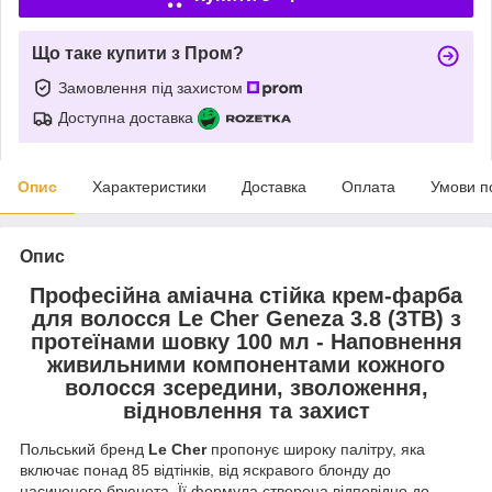
Що таке купити з Пром?
Замовлення під захистом
Доступна доставка
Опис
Характеристики
Доставка
Оплата
Умови п
Опис
Професійна аміачна стійка крем-фарба
для волосся Le Cher Geneza 3.8 (3TB) з
протеїнами шовку 100 мл - Наповнення
живильними компонентами кожного
волосся зсередини, зволоження,
відновлення та захист
Польський бренд
Le Cher
пропонує широку палітру, яка
включає понад 85 відтінків, від яскравого блонду до
насиченого брюнета. Її формула створена відповідно до