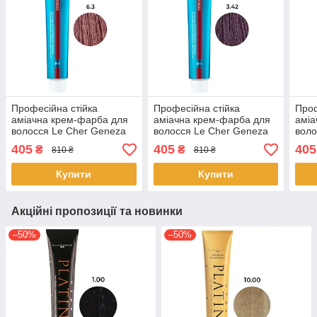
Професійна стійка
Професійна стійка
Проф
аміачна крем-фарба для
аміачна крем-фарба для
аміа
волосся Le Cher Geneza
волосся Le Cher Geneza
воло
6.3 (6SD) з протеїнами
3.42 (3BV) з протеїнами
5.3 
405
405
405
₴
₴
810 ₴
810 ₴
шовку 100 мл
шовку 100 мл
100 
Купити
Купити
Акційні пропозиції та новинки
–50%
–50%