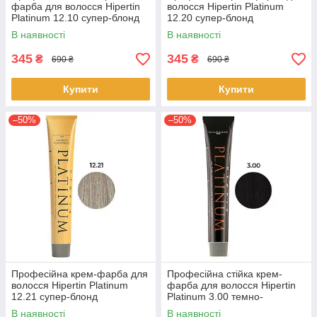
фарба для волосся Hipertin
волосся Hipertin Platinum
Platinum 12.10 супер-блонд
12.20 супер-блонд
попелястий інтенсивний
перламутровий інтенсивний
В наявності
В наявності
60мл
60мл
345
345
₴
₴
690 ₴
690 ₴
Купити
Купити
–50%
–50%
Професійна крем-фарба для
Професійна стійка крем-
волосся Hipertin Platinum
фарба для волосся Hipertin
12.21 супер-блонд
Platinum 3.00 темно-
перламутрово-попелястий
каштановий 60 мл
В наявності
В наявності