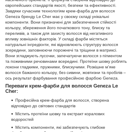
європейських стандартів якості, безпеки та ефективності.
Завдяки сучасним технологіям крем-фарба для волосся
Geneza бренду Le Cher має у своєму складі унікальні
компоненти. Вони призначені для забезпечення стійкості
кольору, збереження його початкового тону, блиску та
переливів, а також для захисту волосся від негативного
впливу зовнішніх факторів. У складі фарби містяться
натуральні інгредієнти, які відновлюють структуру волосся
зсередини, заповнюючи порожнечі та тріщини в матриксі.
Вони згладжують лусочки, запечатуючи волосся з пігментом
та поживними речовинами всередині. Протеїни шовку роблять
локони гладкими, пружними, блискучими. Розкішне м'яке
волосся бажаного кольору, без сивини, жовтизни та пробілів –
ось результат фарбування професійною фарбою Genezа.
Переваги крем-фарби для волосся Geneza Le
Cher:
Професійна крем-фарба для волосся, створена
відповідно до світових стандартів
Містить протеїни шовку та екстракт коралових
водоростей
Містить компоненти, які забезпечують глибоке