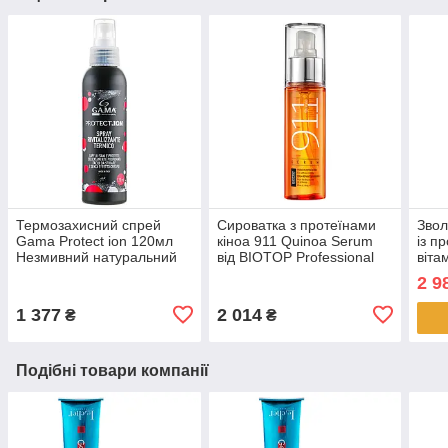
Термозахисний спрей
Сироватка з протеїнами
Звол
Gama Protect ion 120мл
кіноа 911 Quinoa Serum
із п
Незмивний натуральний
від BIOTOP Professional
віта
захист волосся від фена
65мл термозахист без SLS
BIOT
2 9
/ SLES
100
1 377
2 014
₴
₴
Подібні товари компанії