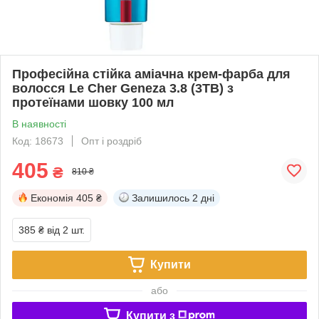
Професійна стійка аміачна крем-фарба для
волосся Le Cher Geneza 3.8 (3TB) з
протеїнами шовку 100 мл
В наявності
Код: 18673
Опт і роздріб
405
₴
810 ₴
Економія
405 ₴
Залишилось
2 дні
385 ₴
від 2 шт.
Купити
або
Купити з