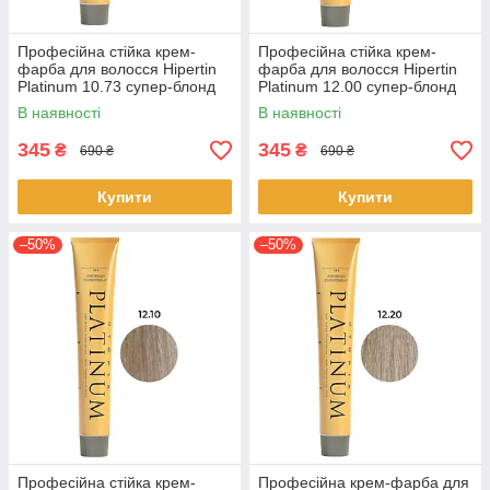
Професійна стійка крем-
Професійна стійка крем-
фарба для волосся Hipertin
фарба для волосся Hipertin
Platinum 10.73 супер-блонд
Platinum 12.00 супер-блонд
пісочно-золотистий 60мл
натуральний інтенсивний
В наявності
В наявності
60мл
345
345
₴
₴
690 ₴
690 ₴
Купити
Купити
–50%
–50%
Професійна стійка крем-
Професійна крем-фарба для