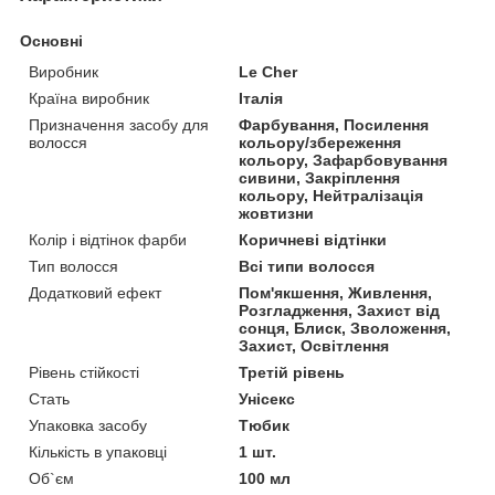
Основні
Виробник
Le Cher
Країна виробник
Італія
Призначення засобу для
Фарбування, Посилення
волосся
кольору/збереження
кольору, Зафарбовування
сивини, Закріплення
кольору, Нейтралізація
жовтизни
Колір і відтінок фарби
Коричневі відтінки
Тип волосся
Всі типи волосся
Додатковий ефект
Пом'якшення, Живлення,
Розгладження, Захист від
сонця, Блиск, Зволоження,
Захист, Освітлення
Рівень стійкості
Третій рівень
Стать
Унісекс
Упаковка засобу
Тюбик
Кількість в упаковці
1 шт.
Об`єм
100 мл