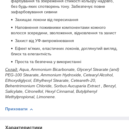
фарбування та збереження стійкості кольору надовго,
без будь-яких спотворень тону. Забезпечує повне
зафарбовування сивини
Захищає локони від пересихання
Наповнення поживними компонентами кожного
волосся зсередини, зволоження, відновлення та захист
Захист від УФ-випромінювання
Ефект м'яких, еластичних локонів, доглянутий вигляд,
блиск та елегантність
Проста та безпечна у використанні
Склад:
Aqua, Ammonium Bicarbonate, Glyceryl Stearate (and)
PEG-100 Stearate, Ammonium Hydroxide, Cetearyl Alcohol,
Ethoxydiglycol, Ethylhexyl Stearate, Ceteareth-20,
Behentrimonium Chloride, Sorbus Aucuparia Extract , Benzyl,
Salicylate, Citronellol, Hexyl Cinnamal, Butylphenyl
Methylpropional, Limonene.
Приховати
Характеристики