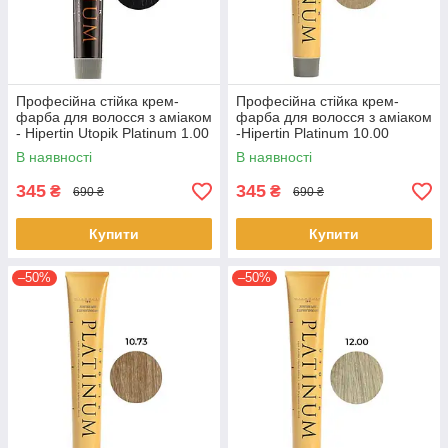
Професійна стійка крем-
Професійна стійка крем-
фарба для волосся з аміаком
фарба для волосся з аміаком
- Hipertin Utopik Platinum 1.00
-Hipertin Platinum 10.00
- Black 60мл
супер-блонд платиновий
В наявності
В наявності
60мл
345
345
₴
₴
690 ₴
690 ₴
Купити
Купити
–50%
–50%