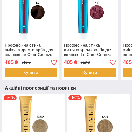
Професійна стійка
Професійна стійка
Проф
аміачна крем-фарба для
аміачна крем-фарба для
аміа
волосся Le Cher Geneza
волосся Le Cher Geneza
воло
5.3 з протеїнами шовку
4.5 (4M) з протеїнами
5.66
405
405
405
₴
₴
810 ₴
810 ₴
100 мл
шовку 100 мл
шовк
Купити
Купити
Акційні пропозиції та новинки
–50%
–50%