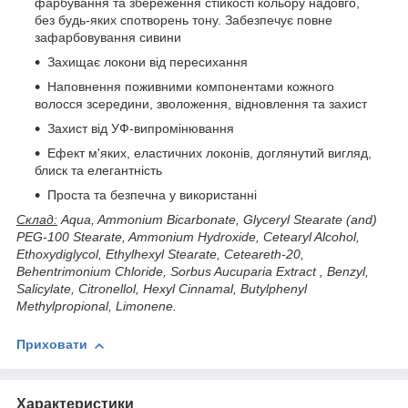
фарбування та збереження стійкості кольору надовго,
без будь-яких спотворень тону. Забезпечує повне
зафарбовування сивини
Захищає локони від пересихання
Наповнення поживними компонентами кожного
волосся зсередини, зволоження, відновлення та захист
Захист від УФ-випромінювання
Ефект м'яких, еластичних локонів, доглянутий вигляд,
блиск та елегантність
Проста та безпечна у використанні
Склад:
Aqua, Ammonium Bicarbonate, Glyceryl Stearate (and)
PEG-100 Stearate, Ammonium Hydroxide, Cetearyl Alcohol,
Ethoxydiglycol, Ethylhexyl Stearate, Ceteareth-20,
Behentrimonium Chloride, Sorbus Aucuparia Extract , Benzyl,
Salicylate, Citronellol, Hexyl Cinnamal, Butylphenyl
Methylpropional, Limonene.
Приховати
Характеристики