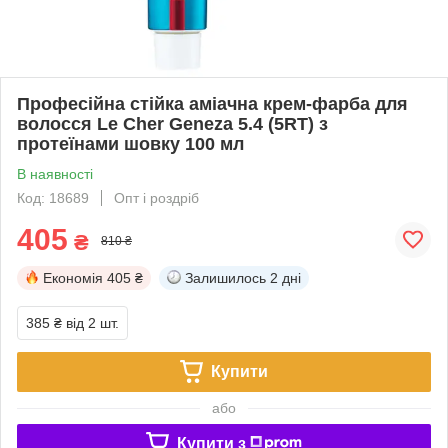
Професійна стійка аміачна крем-фарба для
волосся Le Cher Geneza 5.4 (5RT) з
протеїнами шовку 100 мл
В наявності
Код: 18689
Опт і роздріб
405
₴
810 ₴
Економія
405 ₴
Залишилось
2 дні
385 ₴
від 2 шт.
Купити
або
Купити з