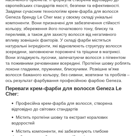
європейських стандартів якості, безпеки та ефективності.
Завдяки сучасним технологіям крем-фарба для волосся
Geneza бренду Le Cher має у своєму складі унікальні
компоненти. Вони призначені для забезпечення стійкості
кольору, збереження його початкового тону, блиску та
переливів, а також для захисту волосся від негативного
впливу зовнішніх факторів. У складі фарби містяться
натуральні інгредієнти, які відновлюють структуру волосся
зсередини, заповнюючи порожнечі та тріщини в матриксі.
Вони згладжують лусочки, запечатуючи волосся з пігментом
та поживними речовинами всередині. Протеїни шовку роблять
локони гладкими, пружними, блискучими. Розкішне м'яке
волосся бажаного кольору, без сивини, жовтизни та пробілів –
ось результат фарбування професійною фарбою Genezа.
Переваги крем-фарби для волосся Geneza Le
Cher:
Професійна крем-фарба для волосся, створена
відповідно до світових стандартів
Містить протеїни шовку та екстракт коралових
водоростей
Містить компоненти, які забезпечують глибоке