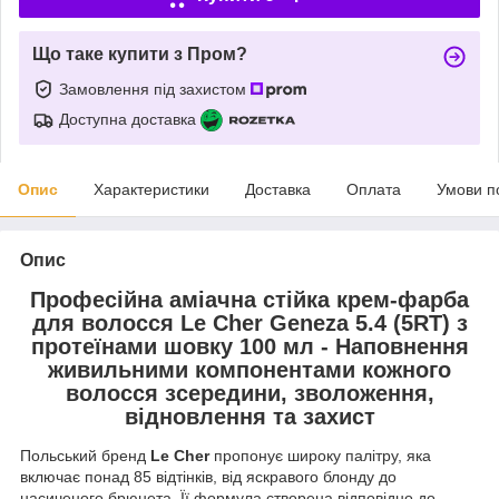
Що таке купити з Пром?
Замовлення під захистом
Доступна доставка
Опис
Характеристики
Доставка
Оплата
Умови п
Опис
Професійна аміачна стійка крем-фарба
для волосся Le Cher Geneza 5.4 (5RT) з
протеїнами шовку 100 мл - Наповнення
живильними компонентами кожного
волосся зсередини, зволоження,
відновлення та захист
Польський бренд
Le Cher
пропонує широку палітру, яка
включає понад 85 відтінків, від яскравого блонду до
насиченого брюнета. Її формула створена відповідно до