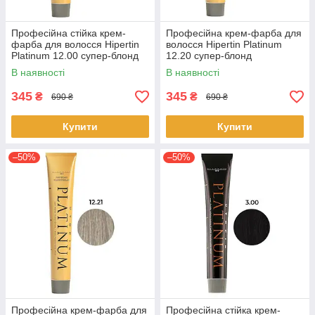
Професійна стійка крем-
Професійна крем-фарба для
фарба для волосся Hipertin
волосся Hipertin Platinum
Platinum 12.00 супер-блонд
12.20 супер-блонд
натуральний інтенсивний
перламутровий інтенсивний
В наявності
В наявності
60мл
60мл
345
345
₴
₴
690 ₴
690 ₴
Купити
Купити
–50%
–50%
Професійна крем-фарба для
Професійна стійка крем-