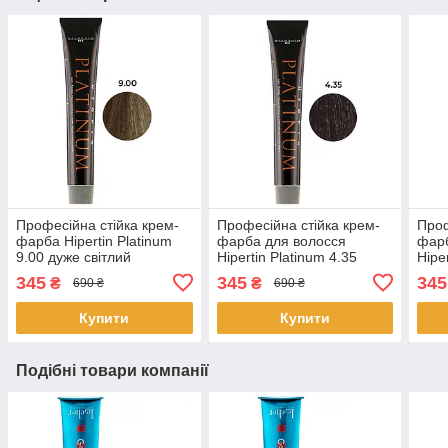
Професійна стійка крем-
Професійна стійка крем-
Проф
фарба Hipertin Platinum
фарба для волосся
фарб
9.00 дуже світлий
Hipertin Platinum 4.35
Hipe
натуральний блонд 60 мл
шатен золотисто-
світ
345
345
345
₴
₴
690 ₴
690 ₴
червоний 60 мл
інте
Купити
Купити
Подібні товари компанії