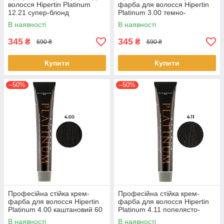
волосся Hipertin Platinum
фарба для волосся Hipertin
12.21 супер-блонд
Platinum 3.00 темно-
перламутрово-попелястий
каштановий 60 мл
В наявності
В наявності
інтенсивний
345
345
₴
₴
690 ₴
690 ₴
Купити
Купити
–50%
–50%
Професійна стійка крем-
Професійна стійка крем-
фарба для волосся Hipertin
фарба для волосся Hipertin
Platinum 4.00 каштановий 60
Platinum 4.11 попелясто-
мл
каштановий інтенсивний 60
В наявності
В наявності