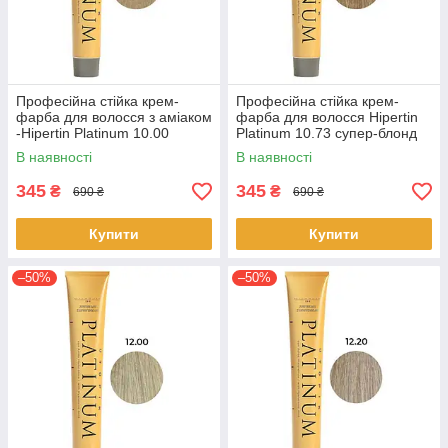
Професійна стійка крем-
Професійна стійка крем-
фарба для волосся з аміаком
фарба для волосся Hipertin
-Hipertin Platinum 10.00
Platinum 10.73 супер-блонд
супер-блонд платиновий
пісочно-золотистий 60мл
В наявності
В наявності
60мл
345
345
₴
₴
690 ₴
690 ₴
Купити
Купити
–50%
–50%