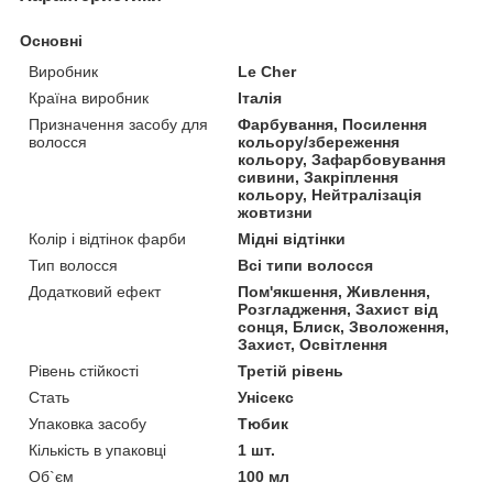
Основні
Виробник
Le Cher
Країна виробник
Італія
Призначення засобу для
Фарбування, Посилення
волосся
кольору/збереження
кольору, Зафарбовування
сивини, Закріплення
кольору, Нейтралізація
жовтизни
Колір і відтінок фарби
Мідні відтінки
Тип волосся
Всі типи волосся
Додатковий ефект
Пом'якшення, Живлення,
Розгладження, Захист від
сонця, Блиск, Зволоження,
Захист, Освітлення
Рівень стійкості
Третій рівень
Стать
Унісекс
Упаковка засобу
Тюбик
Кількість в упаковці
1 шт.
Об`єм
100 мл