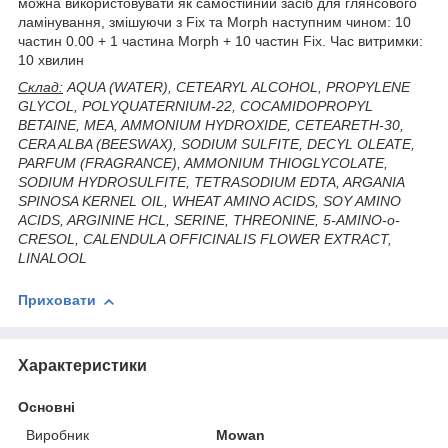
можна використовувати як самостійний засіб для глянсового
ламінування, змішуючи з Fix та Morph наступним чином: 10
частин 0.00 + 1 частина Morph + 10 частин Fix. Час витримки:
10 хвилин
Склад:
AQUA (WATER), CETEARYL ALCOHOL, PROPYLENE
GLYCOL, POLYQUATERNIUM-22, COCAMIDOPROPYL
BETAINE, MEA, AMMONIUM HYDROXIDE, CETEARETH-30,
CERA ALBA (BEESWAX), SODIUM SULFITE, DECYL OLEATE,
PARFUM (FRAGRANCE), AMMONIUM THIOGLYCOLATE,
SODIUM HYDROSULFITE, TETRASODIUM EDTA, ARGANIA
SPINOSA KERNEL OIL, WHEAT AMINO ACIDS, SOY AMINO
ACIDS, ARGININE HCL, SERINE, THREONINE, 5-AMINO-o-
CRESOL, CALENDULA OFFICINALIS FLOWER EXTRACT,
LINALOOL
Приховати
Характеристики
Основні
Виробник
Mowan