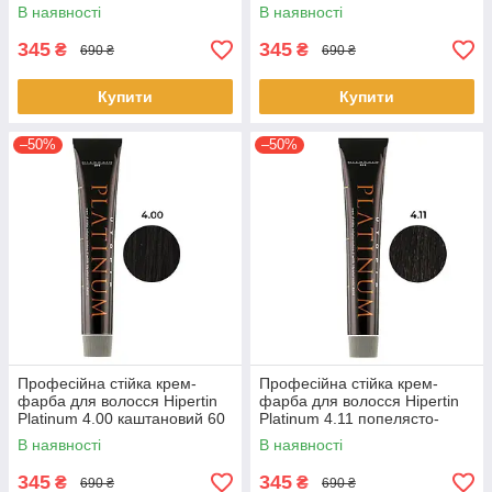
перламутрово-попелястий
каштановий 60 мл
В наявності
В наявності
інтенсивний
345
345
₴
₴
690 ₴
690 ₴
Купити
Купити
–50%
–50%
Професійна стійка крем-
Професійна стійка крем-
фарба для волосся Hipertin
фарба для волосся Hipertin
Platinum 4.00 каштановий 60
Platinum 4.11 попелясто-
мл
каштановий інтенсивний 60
В наявності
В наявності
мл
345
345
₴
₴
690 ₴
690 ₴