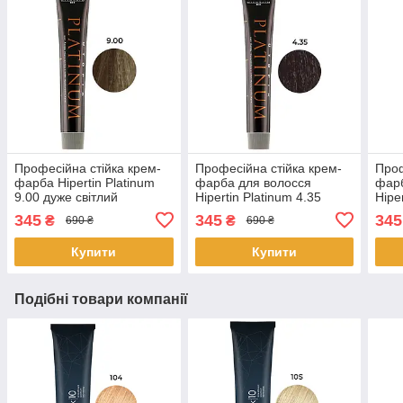
Професійна стійка крем-
Професійна стійка крем-
Проф
фарба Hipertin Platinum
фарба для волосся
фарб
9.00 дуже світлий
Hipertin Platinum 4.35
Hipe
натуральний блонд 60 мл
шатен золотисто-
світ
345
345
345
₴
₴
690 ₴
690 ₴
червоний 60 мл
інте
Купити
Купити
Подібні товари компанії