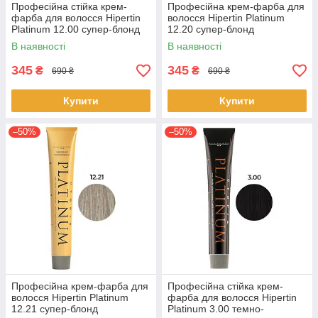
Професійна стійка крем-
Професійна крем-фарба для
фарба для волосся Hipertin
волосся Hipertin Platinum
Platinum 12.00 супер-блонд
12.20 супер-блонд
натуральний інтенсивний
перламутровий інтенсивний
В наявності
В наявності
60мл
60мл
345
345
₴
₴
690 ₴
690 ₴
Купити
Купити
–50%
–50%
Професійна крем-фарба для
Професійна стійка крем-
волосся Hipertin Platinum
фарба для волосся Hipertin
12.21 супер-блонд
Platinum 3.00 темно-