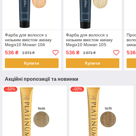
Фарба для волосся з
Фарба для волосся з
Про
низьким вмістом аміаку
низьким вмістом аміаку
воло
Megix10 Mowan 104
Megix10 Mowan 10S
аміа
ультра світлий мідний
екстра світлий пісочний
світ
536
536
536
₴
₴
1 071 ₴
1 071 ₴
блонд 100 мл
блонд 100 мл
Купити
Купити
Акційні пропозиції та новинки
–50%
–50%