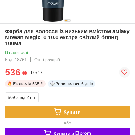
Фарба для волосся із низьким вмістом аміаку
Mowan Megix10 10.0 екстра світлий блонд
100мл
В наявності
Код: 18761
Опт і роздріб
536
₴
1 071 ₴
Економія
535 ₴
Залишилось
6 днів
509 ₴
від 2 шт.
Купити
або
Купити з