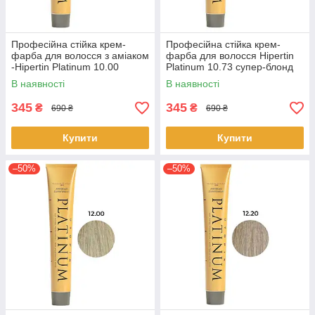
Професійна стійка крем-
Професійна стійка крем-
фарба для волосся з аміаком
фарба для волосся Hipertin
-Hipertin Platinum 10.00
Platinum 10.73 супер-блонд
супер-блонд платиновий
пісочно-золотистий 60мл
В наявності
В наявності
60мл
345
345
₴
₴
690 ₴
690 ₴
Купити
Купити
–50%
–50%