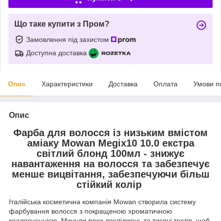
Що таке купити з Пром?
Замовлення під захистом
Доступна доставка
Опис
Характеристики
Доставка
Оплата
Умови п
Опис
Фарба для волосся із низьким вмістом
аміаку Mowan Megix10 10.0 екстра
світлий блонд 100мл - знижує
навантаження на волосся та забезпечує
менше вицвітання, забезпечуючи більш
стійкий колір
Італійська косметична компанія Mowan створила систему
фарбування волосся з покращеною хроматичною
коалесценцією. Минули роки досліджень та тисячі тестів, щоб