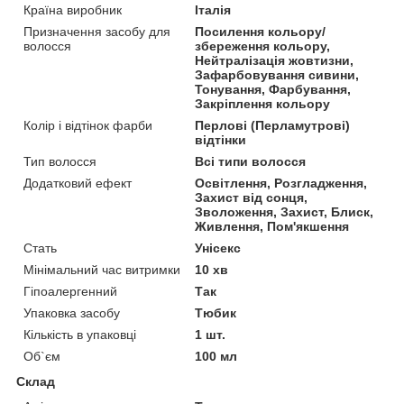
Країна виробник
Італія
Призначення засобу для
Посилення кольору/
волосся
збереження кольору,
Нейтралізація жовтизни,
Зафарбовування сивини,
Тонування, Фарбування,
Закріплення кольору
Колір і відтінок фарби
Перлові (Перламутрові)
відтінки
Тип волосся
Всі типи волосся
Додатковий ефект
Освітлення, Розгладження,
Захист від сонця,
Зволоження, Захист, Блиск,
Живлення, Пом'якшення
Стать
Унісекс
Мінімальний час витримки
10 хв
Гіпоалергенний
Так
Упаковка засобу
Тюбик
Кількість в упаковці
1 шт.
Об`єм
100 мл
Склад