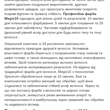
знайти ідеальне поєднання мікропігментів, здатних
розвиватися швидше, що гарантують виняткове покриття,
яскраві відтінки та тривалу стійкість.
Професійна фарба
Megix10
підходить для різних цілей та результатів: 10 хвилин
для інтенсивного фарбування, 5 хвилин для тонування та 20
хвилин для хайліфтінгу. Часткове підфарбовування та
ідеальний рівний колір доступні для будь-якого типу та тону
волосся.
Унікальний комплекс із 18 рослинних амінокислот
відновлюють природне здоров'я волосся. Антивікові
властивості фарби борються з погіршенням стану локонів та
шкіри голови, а також захищають від негативних атмосферних
впливів. Засіб повністю регенерує волокно волосся,
забезпечуючи неперевершені результати. На відміну від
традиційної фарби для волосся, Megix10 з технологією
Spectrum обробляється лише за 10 хвилин. Базі та
компонентам потрібен менший час обробки, щоб вони
з'єдналися та забезпечили стійкий колір волосся. Через те,
що час контакту фарби з волоссям та шкірою голови
скорочується, знижується ризик виникнення алергії та
непереносимості в майбутньому через тривалий час обробки
та надмірного впливу.