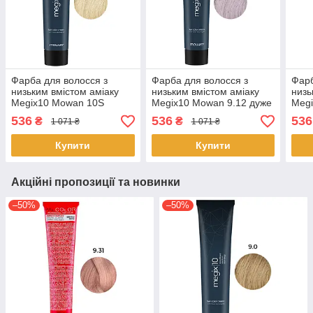
Фарба для волосся з
Фарба для волосся з
Фарб
низьким вмістом аміаку
низьким вмістом аміаку
низь
Megix10 Mowan 10S
Megix10 Mowan 9.12 дуже
Megi
екстра світлий пісочний
світлий попелястий блонд
темн
536
536
536
₴
₴
1 071 ₴
1 071 ₴
блонд 100 мл
ірис 100 мл
попе
Купити
Купити
Акційні пропозиції та новинки
–50%
–50%