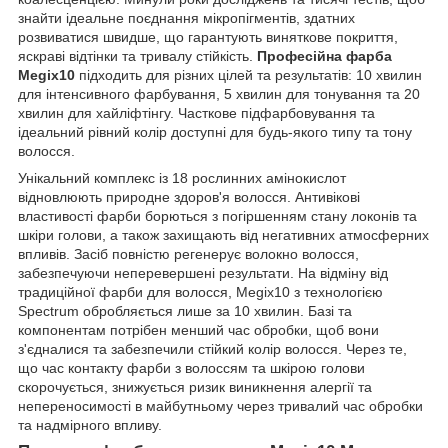
знайти ідеальне поєднання мікропігментів, здатних
розвиватися швидше, що гарантують виняткове покриття,
яскраві відтінки та тривалу стійкість.
Професійна фарба
Megix10
підходить для різних цілей та результатів: 10 хвилин
для інтенсивного фарбування, 5 хвилин для тонування та 20
хвилин для хайліфтінгу. Часткове підфарбовування та
ідеальний рівний колір доступні для будь-якого типу та тону
волосся.
Унікальний комплекс із 18 рослинних амінокислот
відновлюють природне здоров'я волосся. Антивікові
властивості фарби борються з погіршенням стану локонів та
шкіри голови, а також захищають від негативних атмосферних
впливів. Засіб повністю регенерує волокно волосся,
забезпечуючи неперевершені результати. На відміну від
традиційної фарби для волосся, Megix10 з технологією
Spectrum обробляється лише за 10 хвилин. Базі та
компонентам потрібен менший час обробки, щоб вони
з'єдналися та забезпечили стійкий колір волосся. Через те,
що час контакту фарби з волоссям та шкірою голови
скорочується, знижується ризик виникнення алергії та
непереносимості в майбутньому через тривалий час обробки
та надмірного впливу.