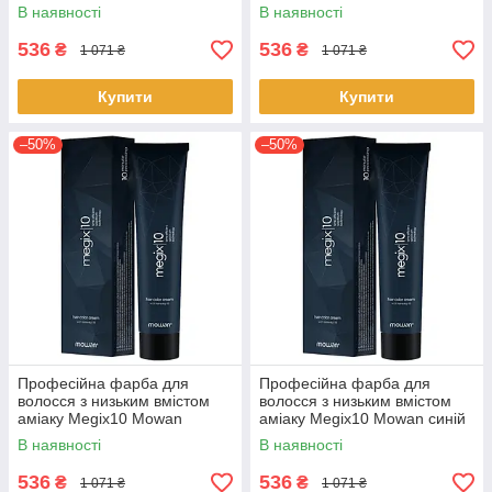
попелястий блонд ірис 100
мідно-русявий блонд 100 мл
В наявності
В наявності
мл
536
536
₴
₴
1 071 ₴
1 071 ₴
Купити
Купити
–50%
–50%
Професійна фарба для
Професійна фарба для
волосся з низьким вмістом
волосся з низьким вмістом
аміаку Megix10 Mowan
аміаку Megix10 Mowan синій
золото 100 мл
100 мл
В наявності
В наявності
536
536
₴
₴
1 071 ₴
1 071 ₴