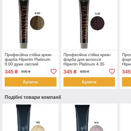
Професійна стійка крем-
Професійна стійка крем-
Проф
фарба Hipertin Platinum
фарба для волосся
фарб
9.00 дуже світлий
Hipertin Platinum 4.35
Hipe
натуральний блонд 60 мл
шатен золотисто-
світ
345
345
345
₴
₴
690 ₴
690 ₴
червоний 60 мл
інте
Купити
Купити
Подібні товари компанії