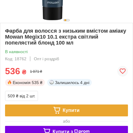
Фарба для волосся з низьким вмістом аміаку
Mowan Megix10 10.1 екстра світлий
попелястий блонд 100 мл
В наявності
Код: 18762
Опт і роздріб
536
₴
1 071 ₴
Економія
535 ₴
Залишилось
4 дні
509 ₴
від 2 шт.
Купити
або
Купити з