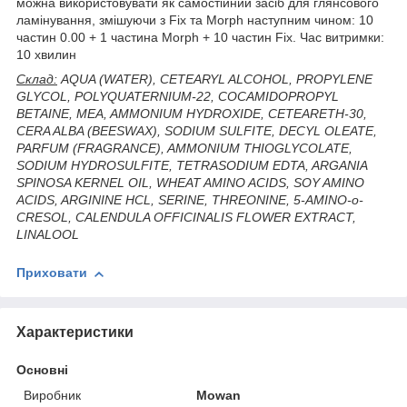
можна використовувати як самостійний засіб для глянсового
ламінування, змішуючи з Fix та Morph наступним чином: 10
частин 0.00 + 1 частина Morph + 10 частин Fix. Час витримки:
10 хвилин
Склад:
AQUA (WATER), CETEARYL ALCOHOL, PROPYLENE
GLYCOL, POLYQUATERNIUM-22, COCAMIDOPROPYL
BETAINE, MEA, AMMONIUM HYDROXIDE, CETEARETH-30,
CERA ALBA (BEESWAX), SODIUM SULFITE, DECYL OLEATE,
PARFUM (FRAGRANCE), AMMONIUM THIOGLYCOLATE,
SODIUM HYDROSULFITE, TETRASODIUM EDTA, ARGANIA
SPINOSA KERNEL OIL, WHEAT AMINO ACIDS, SOY AMINO
ACIDS, ARGININE HCL, SERINE, THREONINE, 5-AMINO-o-
CRESOL, CALENDULA OFFICINALIS FLOWER EXTRACT,
LINALOOL
Приховати
Характеристики
Основні
Виробник
Mowan