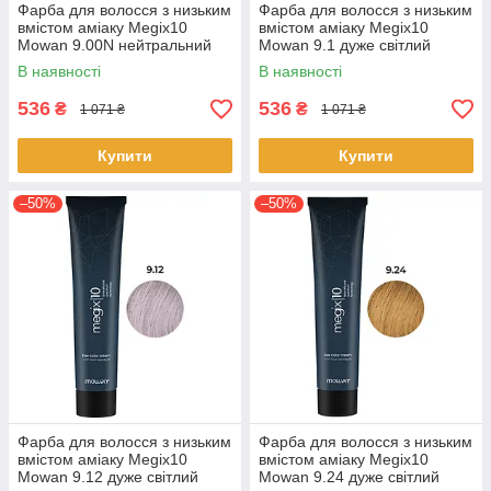
Фарба для волосся з низьким
Фарба для волосся з низьким
вмістом аміаку Megix10
вмістом аміаку Megix10
Mowan 9.00N нейтральний
Mowan 9.1 дуже світлий
інтенсивний дуже світлий
попелястий блонд 100 мл
В наявності
В наявності
блонд
536
536
₴
₴
1 071 ₴
1 071 ₴
Купити
Купити
–50%
–50%
Фарба для волосся з низьким
Фарба для волосся з низьким
вмістом аміаку Megix10
вмістом аміаку Megix10
Mowan 9.12 дуже світлий
Mowan 9.24 дуже світлий