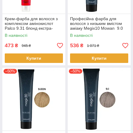
Крем-фарба для волосся з
Професійна фарба для
комплексом амінокислот
волосся з низьким вмістом
Palco 9.31 блонд екстра-
аміаку Megix10 Mowan 9.0
світлий золотистий
дуже світлий блонд 100 мл
В наявності
В наявності
попелястий 100мл
473
536
₴
₴
945 ₴
1 071 ₴
Купити
Купити
–50%
–50%