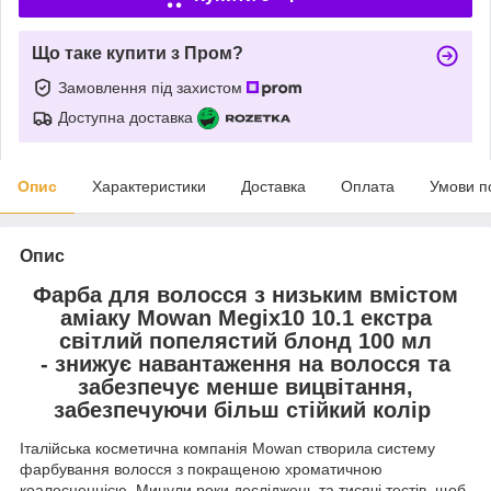
Що таке купити з Пром?
Замовлення під захистом
Доступна доставка
Опис
Характеристики
Доставка
Оплата
Умови п
Опис
Фарба для волосся з низьким вмістом
аміаку Mowan Megix10 10.1 екстра
світлий попелястий блонд 100 мл
- знижує навантаження на волосся та
забезпечує менше вицвітання,
забезпечуючи більш стійкий колір
Італійська косметична компанія Mowan створила систему
фарбування волосся з покращеною хроматичною
коалесценцією. Минули роки досліджень та тисячі тестів, щоб