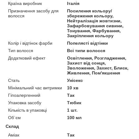
Країна виробник
Італія
Призначення засобу для
Посилення кольору/
волосся
збереження кольору,
Нейтралізація жовтизни,
Зафарбовування сивини,
Тонування, Фарбування,
Закріплення кольору
Колір і відтінок фарби
Попелясті відтінки
Тип волосся
Всі типи волосся
Додатковий ефект
Освітлення, Розгладження,
Захист від сонця,
Зволоження, Захист, Блиск,
Живлення, Пом'якшення
Стать
Унісекс
Мінімальний час витримки
10 хв
Гіпоалергенний
Так
Упаковка засобу
Тюбик
Кількість в упаковці
1 шт.
Об`єм
100 мл
Склад
Аміак
Так