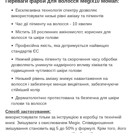
Переваги фарби для волосся Megix10 Mowan:
Ексклюзивна технологія спектру дозволяє
використовувати низькі рівні аміаку та пігментів
Час дії пігменту на волосся - 10 хвилин
Містить 18 рослинних амінокислот, корисних для
волосся та шкіри голови
Професійна якість, яка дотримується найвищих
стандартів ЄС
Нижчий рівень пігменту та скорочення часу обробки
дозволяють уникнути надмірного впливу хімікатів та
підвищення чутливості шкіри голови
Низький рівень аміаку знижує навантаження на
волосся і забезпечує менше вицвітання, забезпечуючи
стійкіший колір
Дерматологічно протестована та безпечна для шкіри
голови та волосся
Спосіб застосування:
використовувати тільки за інструкцією в коробці та технічній
книзі. Змішувати з окислювачем Megix. Співвідношення
змішування становить від 5 до 50% у формулі. Крім того, його