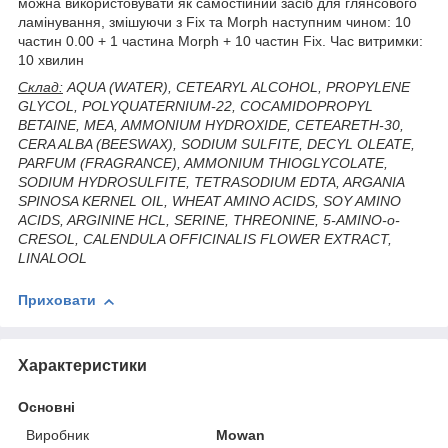
можна використовувати як самостійний засіб для глянсового
ламінування, змішуючи з Fix та Morph наступним чином: 10
частин 0.00 + 1 частина Morph + 10 частин Fix. Час витримки:
10 хвилин
Склад:
AQUA (WATER), CETEARYL ALCOHOL, PROPYLENE
GLYCOL, POLYQUATERNIUM-22, COCAMIDOPROPYL
BETAINE, MEA, AMMONIUM HYDROXIDE, CETEARETH-30,
CERA ALBA (BEESWAX), SODIUM SULFITE, DECYL OLEATE,
PARFUM (FRAGRANCE), AMMONIUM THIOGLYCOLATE,
SODIUM HYDROSULFITE, TETRASODIUM EDTA, ARGANIA
SPINOSA KERNEL OIL, WHEAT AMINO ACIDS, SOY AMINO
ACIDS, ARGININE HCL, SERINE, THREONINE, 5-AMINO-o-
CRESOL, CALENDULA OFFICINALIS FLOWER EXTRACT,
LINALOOL
Приховати
Характеристики
Основні
Виробник
Mowan