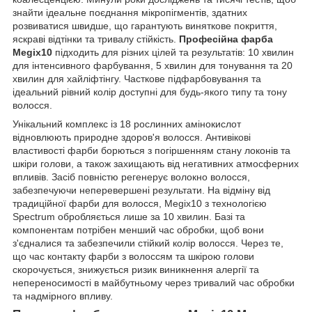
знайти ідеальне поєднання мікропігментів, здатних
розвиватися швидше, що гарантують виняткове покриття,
яскраві відтінки та тривалу стійкість.
Професійна фарба
Megix10
підходить для різних цілей та результатів: 10 хвилин
для інтенсивного фарбування, 5 хвилин для тонування та 20
хвилин для хайліфтінгу. Часткове підфарбовування та
ідеальний рівний колір доступні для будь-якого типу та тону
волосся.
Унікальний комплекс із 18 рослинних амінокислот
відновлюють природне здоров'я волосся. Антивікові
властивості фарби борються з погіршенням стану локонів та
шкіри голови, а також захищають від негативних атмосферних
впливів. Засіб повністю регенерує волокно волосся,
забезпечуючи неперевершені результати. На відміну від
традиційної фарби для волосся, Megix10 з технологією
Spectrum обробляється лише за 10 хвилин. Базі та
компонентам потрібен менший час обробки, щоб вони
з'єдналися та забезпечили стійкий колір волосся. Через те,
що час контакту фарби з волоссям та шкірою голови
скорочується, знижується ризик виникнення алергії та
непереносимості в майбутньому через тривалий час обробки
та надмірного впливу.