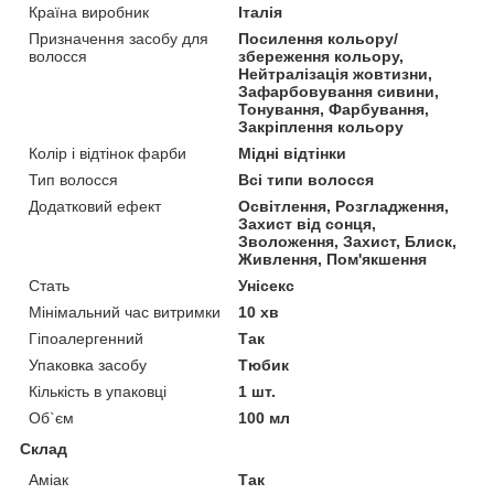
Країна виробник
Італія
Призначення засобу для
Посилення кольору/
волосся
збереження кольору,
Нейтралізація жовтизни,
Зафарбовування сивини,
Тонування, Фарбування,
Закріплення кольору
Колір і відтінок фарби
Мідні відтінки
Тип волосся
Всі типи волосся
Додатковий ефект
Освітлення, Розгладження,
Захист від сонця,
Зволоження, Захист, Блиск,
Живлення, Пом'якшення
Стать
Унісекс
Мінімальний час витримки
10 хв
Гіпоалергенний
Так
Упаковка засобу
Тюбик
Кількість в упаковці
1 шт.
Об`єм
100 мл
Склад
Аміак
Так