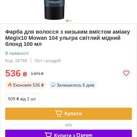
Фарба для волосся з низьким вмістом аміаку
Megix10 Mowan 104 ультра світлий мідний
блонд 100 мл
В наявності
Код: 18768
Опт і роздріб
536
₴
1 071 ₴
Економія
535 ₴
Залишилось
5 днів
509 ₴
від 2 шт.
Купити
або
Купити з