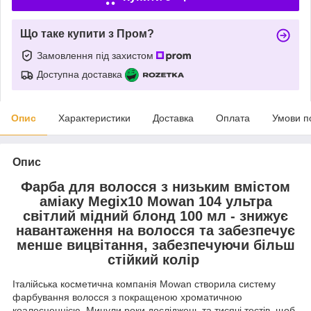
Що таке купити з Пром?
Замовлення під захистом
Доступна доставка
Опис
Характеристики
Доставка
Оплата
Умови п
Опис
Фарба для волосся з низьким вмістом
аміаку Megix10 Mowan 104 ультра
світлий мідний блонд 100 мл - знижує
навантаження на волосся та забезпечує
менше вицвітання, забезпечуючи більш
стійкий колір
Італійська косметична компанія Mowan створила систему
фарбування волосся з покращеною хроматичною
коалесценцією. Минули роки досліджень та тисячі тестів, щоб