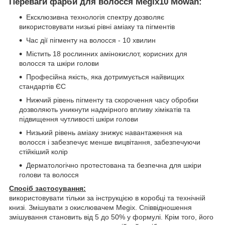
Переваги фарби для волосся Megix10 Mowan:
Ексклюзивна технологія спектру дозволяє
використовувати низькі рівні аміаку та пігментів
Час дії пігменту на волосся - 10 хвилин
Містить 18 рослинних амінокислот, корисних для
волосся та шкіри голови
Професійна якість, яка дотримується найвищих
стандартів ЄС
Нижчий рівень пігменту та скорочення часу обробки
дозволяють уникнути надмірного впливу хімікатів та
підвищення чутливості шкіри голови
Низький рівень аміаку знижує навантаження на
волосся і забезпечує менше вицвітання, забезпечуючи
стійкіший колір
Дерматологічно протестована та безпечна для шкіри
голови та волосся
Спосіб застосування:
використовувати тільки за інструкцією в коробці та технічній
книзі. Змішувати з окислювачем Megix. Співвідношення
змішування становить від 5 до 50% у формулі. Крім того, його