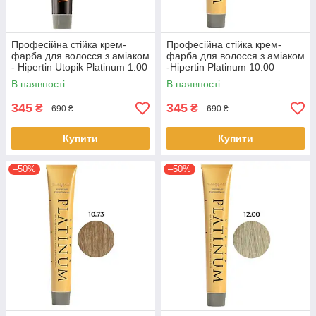
Професійна стійка крем-
Професійна стійка крем-
фарба для волосся з аміаком
фарба для волосся з аміаком
- Hipertin Utopik Platinum 1.00
-Hipertin Platinum 10.00
- Black 60мл
супер-блонд платиновий
В наявності
В наявності
60мл
345
345
₴
₴
690 ₴
690 ₴
Купити
Купити
–50%
–50%