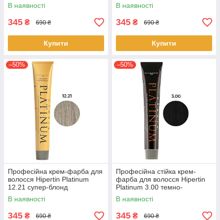
попелястий інтенсивний
перламутровий інтенсивний
В наявності
В наявності
60мл
60мл
345
345
₴
₴
690 ₴
690 ₴
Купити
Купити
–50%
–50%
Професійна крем-фарба для
Професійна стійка крем-
волосся Hipertin Platinum
фарба для волосся Hipertin
12.21 супер-блонд
Platinum 3.00 темно-
перламутрово-попелястий
каштановий 60 мл
В наявності
В наявності
інтенсивний
345
345
₴
₴
690 ₴
690 ₴