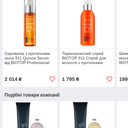
Сироватка з протеїнами
Термозахисний спрей
Шамп
кіноа 911 Quinoa Serum
BIOTOP 911 Спрей для
кіно
від BIOTOP Professional
волосся з протеїнами
BIOT
65мл термозахист без SLS
кіноа All In One 150мл
віта
/ SLES
Незмивний захист волосся
та п
2 014
1 795
199
₴
₴
Подібні товари компанії