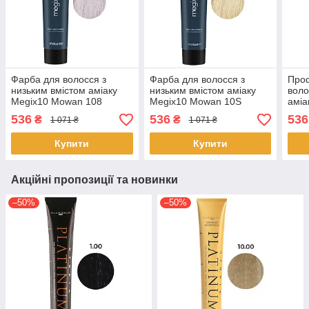
Фарба для волосся з
Фарба для волосся з
Про
низьким вмістом аміаку
низьким вмістом аміаку
воло
Megix10 Mowan 108
Megix10 Mowan 10S
аміа
ультра світлий
екстра світлий пісочний
світ
536
536
536
₴
₴
1 071 ₴
1 071 ₴
перламутровий блонд 100
блонд 100 мл
мл
Купити
Купити
Акційні пропозиції та новинки
–50%
–50%