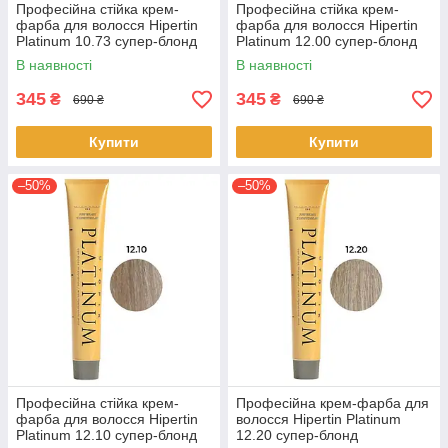
Професійна стійка крем-
Професійна стійка крем-
фарба для волосся Hipertin
фарба для волосся Hipertin
Platinum 10.73 супер-блонд
Platinum 12.00 супер-блонд
пісочно-золотистий 60мл
натуральний інтенсивний
В наявності
В наявності
60мл
345
345
₴
₴
690 ₴
690 ₴
Купити
Купити
–50%
–50%
Професійна стійка крем-
Професійна крем-фарба для
фарба для волосся Hipertin
волосся Hipertin Platinum
Platinum 12.10 супер-блонд
12.20 супер-блонд