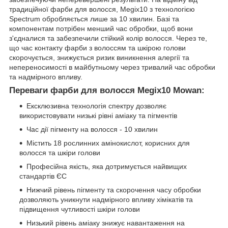
традиційної фарби для волосся, Megix10 з технологією
Spectrum обробляється лише за 10 хвилин. Базі та
компонентам потрібен менший час обробки, щоб вони
з'єдналися та забезпечили стійкий колір волосся. Через те,
що час контакту фарби з волоссям та шкірою голови
скорочується, знижується ризик виникнення алергії та
непереносимості в майбутньому через тривалий час обробки
та надмірного впливу.
Переваги фарби для волосся Megix10 Mowan:
Ексклюзивна технологія спектру дозволяє
використовувати низькі рівні аміаку та пігментів
Час дії пігменту на волосся - 10 хвилин
Містить 18 рослинних амінокислот, корисних для
волосся та шкіри голови
Професійна якість, яка дотримується найвищих
стандартів ЄС
Нижчий рівень пігменту та скорочення часу обробки
дозволяють уникнути надмірного впливу хімікатів та
підвищення чутливості шкіри голови
Низький рівень аміаку знижує навантаження на