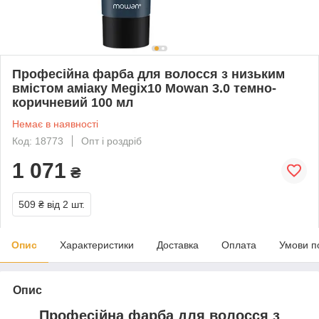
Професійна фарба для волосся з низьким
вмістом аміаку Megix10 Mowan 3.0 темно-
коричневий 100 мл
Немає в наявності
Код: 18773
Опт і роздріб
1 071
₴
509 ₴
від 2 шт.
Опис
Характеристики
Доставка
Оплата
Умови п
Опис
Професійна фарба для волосся з