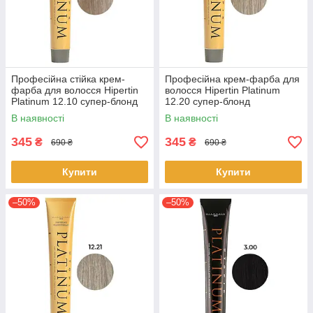
Професійна стійка крем-
Професійна крем-фарба для
фарба для волосся Hipertin
волосся Hipertin Platinum
Platinum 12.10 супер-блонд
12.20 супер-блонд
попелястий інтенсивний
перламутровий інтенсивний
В наявності
В наявності
60мл
60мл
345
345
₴
₴
690 ₴
690 ₴
Купити
Купити
–50%
–50%