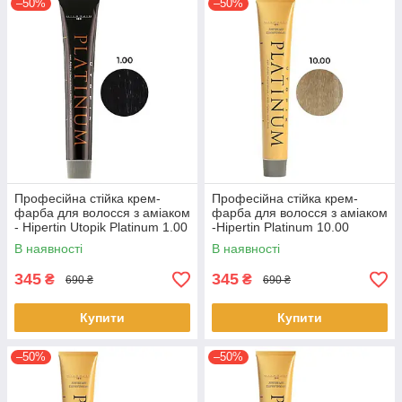
–50%
–50%
Професійна стійка крем-
Професійна стійка крем-
фарба для волосся з аміаком
фарба для волосся з аміаком
- Hipertin Utopik Platinum 1.00
-Hipertin Platinum 10.00
- Black 60мл
супер-блонд платиновий
В наявності
В наявності
60мл
345
345
₴
₴
690 ₴
690 ₴
Купити
Купити
–50%
–50%