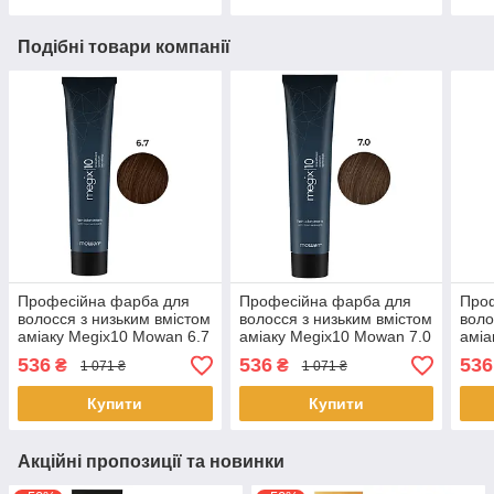
Подібні товари компанії
Професійна фарба для
Професійна фарба для
Про
волосся з низьким вмістом
волосся з низьким вмістом
воло
аміаку Megix10 Mowan 6.7
аміаку Megix10 Mowan 7.0
аміа
темно-русявий бордовий
середній блонд 100 мл
світ
536
536
536
₴
₴
1 071 ₴
1 071 ₴
100 мл
Купити
Купити
Акційні пропозиції та новинки