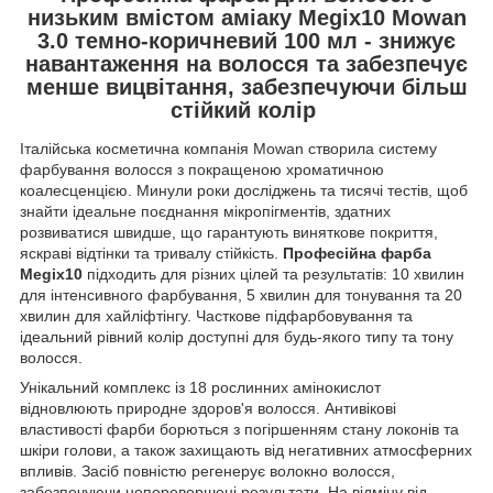
низьким вмістом аміаку Megix10 Mowan
3.0 темно-коричневий 100 мл - знижує
навантаження на волосся та забезпечує
менше вицвітання, забезпечуючи більш
стійкий колір
Італійська косметична компанія Mowan створила систему
фарбування волосся з покращеною хроматичною
коалесценцією. Минули роки досліджень та тисячі тестів, щоб
знайти ідеальне поєднання мікропігментів, здатних
розвиватися швидше, що гарантують виняткове покриття,
яскраві відтінки та тривалу стійкість.
Професійна фарба
Megix10
підходить для різних цілей та результатів: 10 хвилин
для інтенсивного фарбування, 5 хвилин для тонування та 20
хвилин для хайліфтінгу. Часткове підфарбовування та
ідеальний рівний колір доступні для будь-якого типу та тону
волосся.
Унікальний комплекс із 18 рослинних амінокислот
відновлюють природне здоров'я волосся. Антивікові
властивості фарби борються з погіршенням стану локонів та
шкіри голови, а також захищають від негативних атмосферних
впливів. Засіб повністю регенерує волокно волосся,
забезпечуючи неперевершені результати. На відміну від