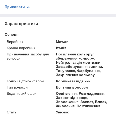
Приховати
Характеристики
Основні
Виробник
Mowan
Країна виробник
Італія
Призначення засобу для
Посилення кольору/
волосся
збереження кольору,
Нейтралізація жовтизни,
Зафарбовування сивини,
Тонування, Фарбування,
Закріплення кольору
Колір і відтінок фарби
Коричневі відтінки
Тип волосся
Всі типи волосся
Додатковий ефект
Освітлення, Розгладження,
Захист від сонця,
Зволоження, Захист, Блиск,
Живлення, Пом'якшення
Стать
Унісекс