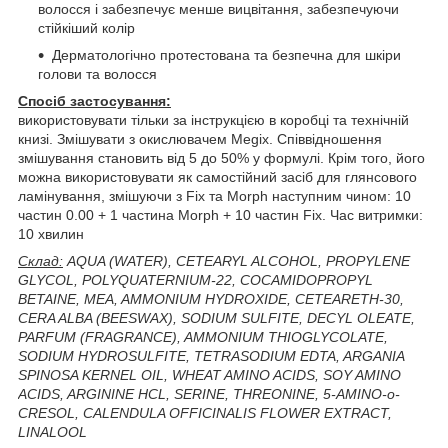
волосся і забезпечує менше вицвітання, забезпечуючи
стійкіший колір
Дерматологічно протестована та безпечна для шкіри
голови та волосся
Спосіб застосування:
використовувати тільки за інструкцією в коробці та технічній
книзі. Змішувати з окислювачем Megix. Співвідношення
змішування становить від 5 до 50% у формулі. Крім того, його
можна використовувати як самостійний засіб для глянсового
ламінування, змішуючи з Fix та Morph наступним чином: 10
частин 0.00 + 1 частина Morph + 10 частин Fix. Час витримки:
10 хвилин
Склад:
AQUA (WATER), CETEARYL ALCOHOL, PROPYLENE
GLYCOL, POLYQUATERNIUM-22, COCAMIDOPROPYL
BETAINE, MEA, AMMONIUM HYDROXIDE, CETEARETH-30,
CERA ALBA (BEESWAX), SODIUM SULFITE, DECYL OLEATE,
PARFUM (FRAGRANCE), AMMONIUM THIOGLYCOLATE,
SODIUM HYDROSULFITE, TETRASODIUM EDTA, ARGANIA
SPINOSA KERNEL OIL, WHEAT AMINO ACIDS, SOY AMINO
ACIDS, ARGININE HCL, SERINE, THREONINE, 5-AMINO-o-
CRESOL, CALENDULA OFFICINALIS FLOWER EXTRACT,
LINALOOL