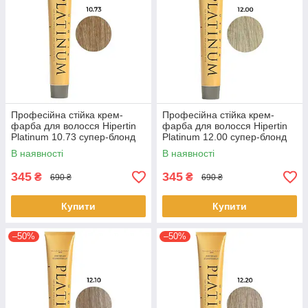
Професійна стійка крем-
Професійна стійка крем-
фарба для волосся Hipertin
фарба для волосся Hipertin
Platinum 10.73 супер-блонд
Platinum 12.00 супер-блонд
пісочно-золотистий 60мл
натуральний інтенсивний
В наявності
В наявності
60мл
345
345
₴
₴
690 ₴
690 ₴
Купити
Купити
–50%
–50%