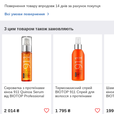
Повернення товару впродовж 14 днів за рахунок покупця
Всі умови повернення
З цим товаром також замовляють
Сироватка з протеїнами
Термозахисний спрей
Шамп
кіноа 911 Quinoa Serum
BIOTOP 911 Спрей для
кіно
від BIOTOP Professional
волосся з протеїнами
BIOT
65мл термозахист без SLS
кіноа All In One 150мл
віта
/ SLES
Незмивний захист волосся
та п
2 014
1 795
199
₴
₴