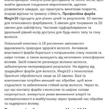
знайти ідеальне поєднання мікропігментів, здатних
розвиватися швидше, що гарантують виняткове покриття,
яскраві відтінки та тривалу стійкість.
Професійна фарба
Megix10
підходить для різних цілей та результатів: 10 хвилин
для інтенсивного фарбування, 5 хвилин для тонування та 20
хвилин для хайліфтінгу. Часткове підфарбовування та
ідеальний рівний колір доступні для будь-якого типу та тону
волосся.
Унікальний комплекс із 18 рослинних амінокислот
відновлюють природне здоров'я волосся. Антивікові
властивості фарби борються з погіршенням стану локонів та
шкіри голови, а також захищають від негативних атмосферних
впливів. Засіб повністю регенерує волокно волосся,
забезпечуючи неперевершені результати. На відміну від
традиційної фарби для волосся, Megix10 з технологією
Spectrum обробляється лише за 10 хвилин. Базі та
компонентам потрібен менший час обробки, щоб вони
з'єдналися та забезпечили стійкий колір волосся. Через те,
що час контакту фарби з волоссям та шкірою голови
скорочується, знижується ризик виникнення алергії та
непереносимості в майбутньому через тривалий час обробки
та надмірного впливу.