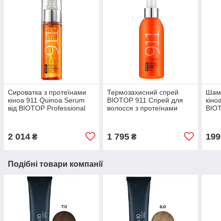
Сироватка з протеїнами
Термозахисний спрей
Шамп
кіноа 911 Quinoa Serum
BIOTOP 911 Спрей для
кіно
від BIOTOP Professional
волосся з протеїнами
BIOT
65мл термозахист без SLS
кіноа All In One 150мл
віта
/ SLES
Незмивний захист волосся
та п
2 014
1 795
199
₴
₴
Подібні товари компанії