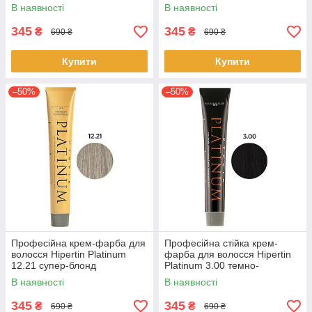
попелястий інтенсивний
перламутровий інтенсивний
В наявності
В наявності
60мл
60мл
345
345
₴
₴
690 ₴
690 ₴
Купити
Купити
–50%
–50%
Професійна крем-фарба для
Професійна стійка крем-
волосся Hipertin Platinum
фарба для волосся Hipertin
12.21 супер-блонд
Platinum 3.00 темно-
перламутрово-попелястий
каштановий 60 мл
В наявності
В наявності
інтенсивний
345
345
₴
₴
690 ₴
690 ₴