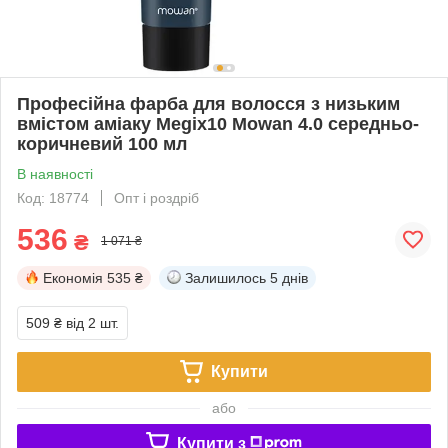
Професійна фарба для волосся з низьким
вмістом аміаку Megix10 Mowan 4.0 середньо-
коричневий 100 мл
В наявності
Код: 18774
Опт і роздріб
536
₴
1 071 ₴
Економія
535 ₴
Залишилось
5 днів
509 ₴
від 2 шт.
Купити
або
Купити з