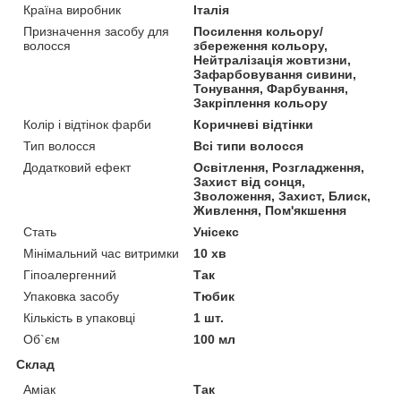
Країна виробник
Італія
Призначення засобу для
Посилення кольору/
волосся
збереження кольору,
Нейтралізація жовтизни,
Зафарбовування сивини,
Тонування, Фарбування,
Закріплення кольору
Колір і відтінок фарби
Коричневі відтінки
Тип волосся
Всі типи волосся
Додатковий ефект
Освітлення, Розгладження,
Захист від сонця,
Зволоження, Захист, Блиск,
Живлення, Пом'якшення
Стать
Унісекс
Мінімальний час витримки
10 хв
Гіпоалергенний
Так
Упаковка засобу
Тюбик
Кількість в упаковці
1 шт.
Об`єм
100 мл
Склад
Аміак
Так