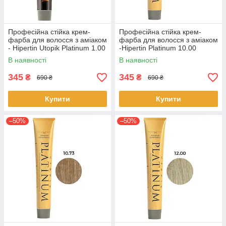
Професійна стійка крем-
Професійна стійка крем-
фарба для волосся з аміаком
фарба для волосся з аміаком
- Hipertin Utopik Platinum 1.00
-Hipertin Platinum 10.00
- Black 60мл
супер-блонд платиновий
В наявності
В наявності
60мл
345
345
₴
₴
690 ₴
690 ₴
Купити
Купити
–50%
–50%