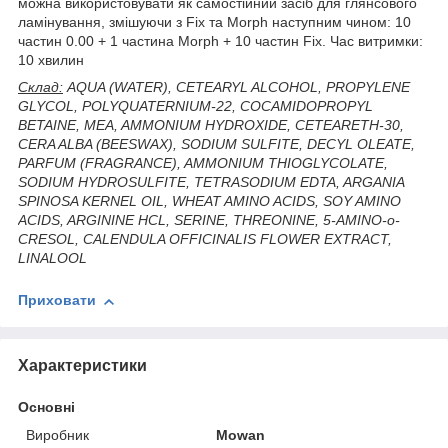
можна використовувати як самостійний засіб для глянсового
ламінування, змішуючи з Fix та Morph наступним чином: 10
частин 0.00 + 1 частина Morph + 10 частин Fix. Час витримки:
10 хвилин
Склад:
AQUA (WATER), CETEARYL ALCOHOL, PROPYLENE
GLYCOL, POLYQUATERNIUM-22, COCAMIDOPROPYL
BETAINE, MEA, AMMONIUM HYDROXIDE, CETEARETH-30,
CERA ALBA (BEESWAX), SODIUM SULFITE, DECYL OLEATE,
PARFUM (FRAGRANCE), AMMONIUM THIOGLYCOLATE,
SODIUM HYDROSULFITE, TETRASODIUM EDTA, ARGANIA
SPINOSA KERNEL OIL, WHEAT AMINO ACIDS, SOY AMINO
ACIDS, ARGININE HCL, SERINE, THREONINE, 5-AMINO-o-
CRESOL, CALENDULA OFFICINALIS FLOWER EXTRACT,
LINALOOL
Приховати
Характеристики
Основні
Виробник
Mowan