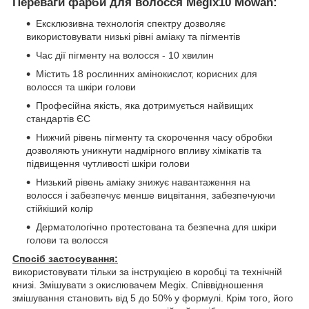
Переваги фарби для волосся Megix10 Mowan:
Ексклюзивна технологія спектру дозволяє
використовувати низькі рівні аміаку та пігментів
Час дії пігменту на волосся - 10 хвилин
Містить 18 рослинних амінокислот, корисних для
волосся та шкіри голови
Професійна якість, яка дотримується найвищих
стандартів ЄС
Нижчий рівень пігменту та скорочення часу обробки
дозволяють уникнути надмірного впливу хімікатів та
підвищення чутливості шкіри голови
Низький рівень аміаку знижує навантаження на
волосся і забезпечує менше вицвітання, забезпечуючи
стійкіший колір
Дерматологічно протестована та безпечна для шкіри
голови та волосся
Спосіб застосування:
використовувати тільки за інструкцією в коробці та технічній
книзі. Змішувати з окислювачем Megix. Співвідношення
змішування становить від 5 до 50% у формулі. Крім того, його