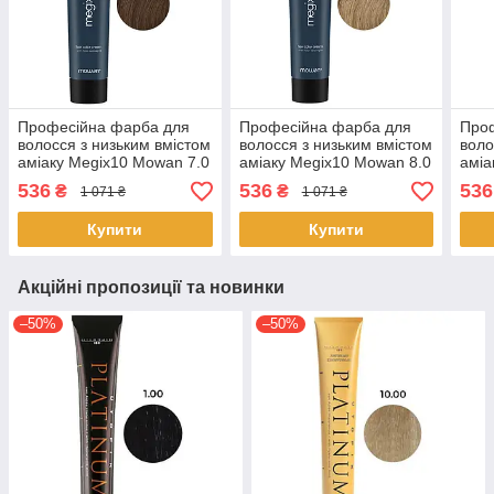
Професійна фарба для
Професійна фарба для
Про
волосся з низьким вмістом
волосся з низьким вмістом
воло
аміаку Megix10 Mowan 7.0
аміаку Megix10 Mowan 8.0
аміа
середній блонд 100 мл
світлий блонд 100 мл
світ
536
536
536
₴
₴
1 071 ₴
1 071 ₴
Купити
Купити
Акційні пропозиції та новинки
–50%
–50%