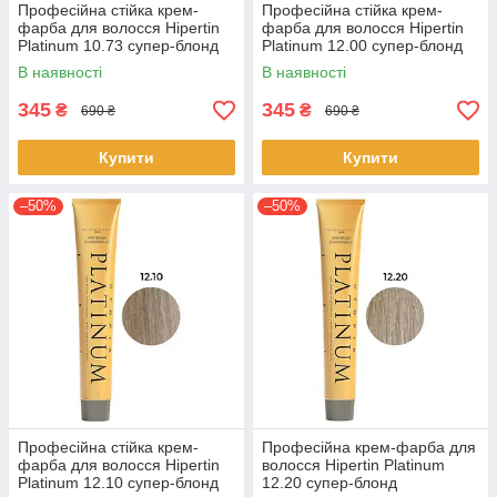
Професійна стійка крем-
Професійна стійка крем-
фарба для волосся Hipertin
фарба для волосся Hipertin
Platinum 10.73 супер-блонд
Platinum 12.00 супер-блонд
пісочно-золотистий 60мл
натуральний інтенсивний
В наявності
В наявності
60мл
345
345
₴
₴
690 ₴
690 ₴
Купити
Купити
–50%
–50%
Професійна стійка крем-
Професійна крем-фарба для
фарба для волосся Hipertin
волосся Hipertin Platinum
Platinum 12.10 супер-блонд
12.20 супер-блонд