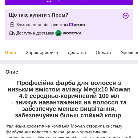
Що таке купити з Пром?
Замовлення під захистом
Доступна доставка
Опис
Характеристики
Доставка
Оплата
Умови п
Опис
Професійна фарба для волосся з
низьким вмістом аміаку Megix10 Mowan
4.0 середньо-коричневий 100 мл
- знижує навантаження на волосся та
забезпечує менше вицвітання,
забезпечуючи більш стійкий колір
Італійська косметична компанія Mowan створила систему
фарбування волосся з покращеною хроматичною
коалесценцією. Минули роки досліджень та тисячі тестів, щоб