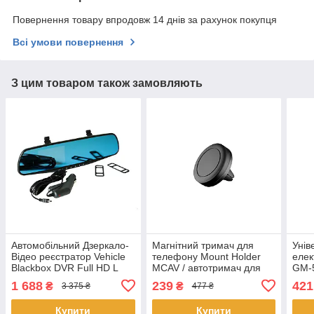
Повернення товару впродовж 14 днів за рахунок покупця
Всі умови повернення
З цим товаром також замовляють
Автомобільний Дзеркало-
Магнітний тримач для
Унів
Відео реєстратор Vehicle
телефону Mount Holder
елек
Blackbox DVR Full HD L
MCAV / автотримач для
GM-5
6000 Чорний
смартфона
сітк
1 688
239
421
₴
₴
3 375 ₴
477 ₴
чоло
Купити
Купити