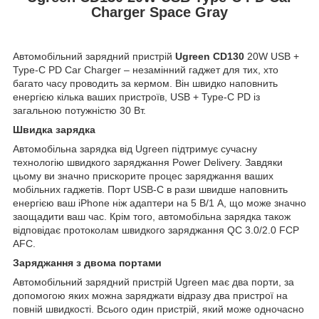
Charger Space Gray
Автомобільний зарядний пристрій
Ugreen CD130
20W USB +
Type-C PD Car Charger – незамінний гаджет для тих, хто
багато часу проводить за кермом. Він швидко наповнить
енергією кілька ваших пристроїв, USB + Type-C PD із
загальною потужністю 30 Вт.
Швидка зарядка
Автомобільна зарядка від Ugreen підтримує сучасну
технологію швидкого заряджання Power Delivery. Завдяки
цьому ви значно прискорите процес заряджання ваших
мобільних гаджетів. Порт USB-C в рази швидше наповнить
енергією ваш iPhone ніж адаптери на 5 В/1 А, що може значно
заощадити ваш час. Крім того, автомобільна зарядка також
відповідає протоколам швидкого заряджання QC 3.0/2.0 FCP
AFC.
Заряджання з двома портами
Автомобільний зарядний пристрій Ugreen має два порти, за
допомогою яких можна заряджати відразу два пристрої на
повній швидкості. Всього один пристрій, який може одночасно