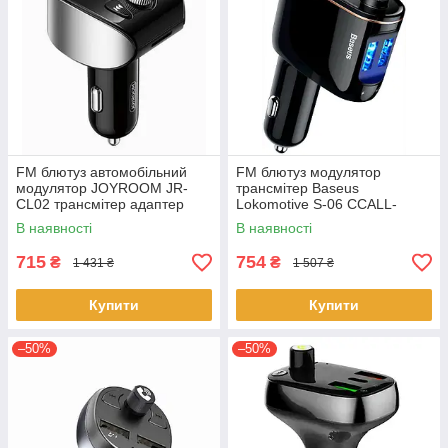
FM блютуз автомобільний
FM блютуз модулятор
модулятор JOYROOM JR-
трансмітер Baseus
CL02 трансмітер адаптер
Lokomotive S-06 CCALL-
зарядний пристрій
RH01 адаптер зарядний
В наявності
В наявності
пристрій Чорний
715
754
₴
₴
1 431 ₴
1 507 ₴
Купити
Купити
–50%
–50%