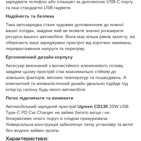
заряджати телефон або планшет за допомогою USB-C порту
та інші стандартні USB-гаджети.
Надійність та безпека
Така автозарядка стане чудовим доповненням до кожної
вашої поїздки, завдяки якій ви можете значно розширити
ресурси вашого автомобіля. Вона має кілька рівнів захисту, які
оберігають ваші заряджувані пристрої від коротких замикань,
перевантаження напруги та перегріву.
Ергономічний дизайн корпусу
Аксесуар виконаний з вогнестійкого алюмінієвого сплаву,
завдяки цьому пристрій стає максимально стійким до
зовнішніх факторів, високих температур та пошкоджень. А
компактний та мінімалістичний дизайн ідеально підійде під
інтер'єр салону будь-якого автомобіля.
Легко підключати та вимикати
Автомобільний зарядний пристрій
Ugreen CD130
20W USB
Type-C PD Car Charger не займе багато місця і не
блокуватиме нічого поруч із гніздом прикурювача.
Універсальна конструкція забезпечує легку установку та витяг
без жодних зайвих зусиль.
Характеристики: