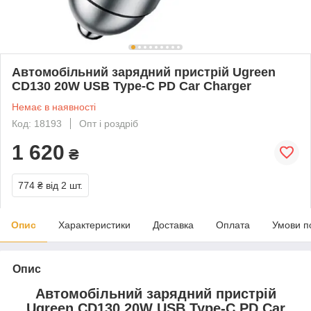
Автомобільний зарядний пристрій Ugreen
CD130 20W USB Type-C PD Car Charger
Немає в наявності
Код: 18193
Опт і роздріб
1 620
₴
774 ₴
від 2 шт.
Опис
Характеристики
Доставка
Оплата
Умови п
Опис
Автомобільний зарядний пристрій
Ugreen CD130 20W USB Type-C PD Car