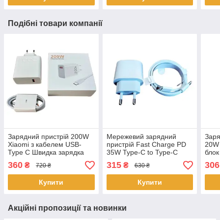
Подібні товари компанії
Зарядний пристрій 200W
Мережевий зарядний
Зар
Xiaomi з кабелем USB-
пристрій Fast Charge PD
20W
Type C Швидка зарядка
35W Type-C to Type-C
блок
QC/PD для смартфонів і
блок и кабель 1 порт Білий
Type
360
315
306
₴
₴
720 ₴
630 ₴
ноутбуків
Купити
Купити
Акційні пропозиції та новинки