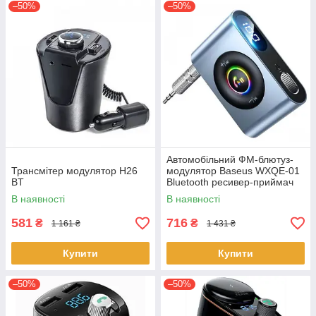
–50%
–50%
Автомобільний ФМ-блютуз-
Трансмітер модулятор H26
модулятор Baseus WXQE-01
BT
Bluetooth ресивер-приймач
аудіоадаптер Чорний
В наявності
В наявності
581
716
₴
₴
1 161 ₴
1 431 ₴
Купити
Купити
–50%
–50%