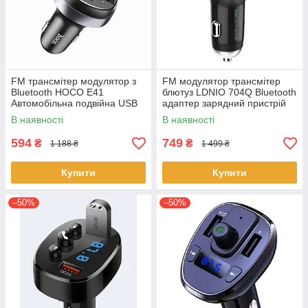
FM трансмітер модулятор з
FM модулятор трансмітер
Bluetooth HOCO E41
блютуз LDNIO 704Q Bluetooth
Автомобільна подвійна USB
адаптер зарядний пристрій
зарядка Чорний
Чорний
В наявності
В наявності
594
749
₴
₴
1 188 ₴
1 499 ₴
Купити
Купити
–50%
–50%