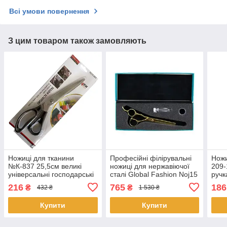
Всі умови повернення
З цим товаром також замовляють
Ножиці для тканини
Професійні філірувальні
Ножи
№К-837 25,5см великі
ножиці для нержавіючої
209-
універсальні господарські
сталі Global Fashion Noj15
ручк
Пакистан Золото
унів
216
765
186
₴
₴
432 ₴
1 530 ₴
Купити
Купити