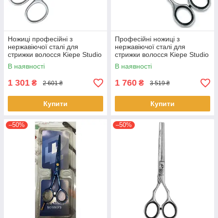
Ножиці професійні з
Професійні ножиці з
нержавіючої сталі для
нержавіючої сталі для
стрижки волосся Kiepe Studio
стрижки волосся Kiepe Studio
Style ChiroForm 2111/5.5
Techno Relax
В наявності
В наявності
прямі
2233/5.5 сріблясті
1 301
1 760
₴
₴
2 601 ₴
3 519 ₴
Купити
Купити
–50%
–50%