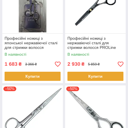
Професійні ножиці з
Професійні ножиці з
японської нержавіючої сталі
нержавіючої сталі для
для стрижки волосся
стрижки волосся PROLine
PROLine 139.7мм (5.5
5.5 PL102T Titan 3 клас
В наявності
В наявності
дюймов)
1 683
2 930
₴
₴
3 366 ₴
5 859 ₴
Купити
Купити
–50%
–50%