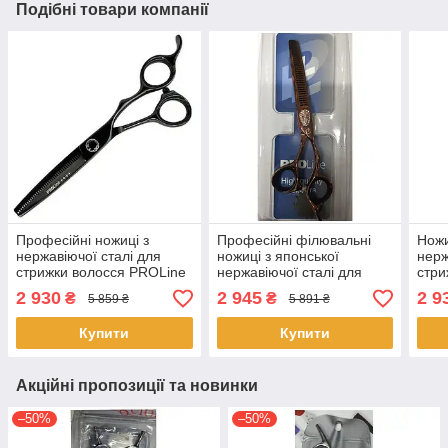
Подібні товари компанії
Професійні ножиці з
Професійні філювальні
Ножи
нержавіючої сталі для
ножиці з японської
нерж
стрижки волосся PROLine
нержавіючої сталі для
стри
5.5 Titan 3 клас Чорний
стрижки волосся PROline
Сині
2 930
2 945
2 9
₴
₴
5 859 ₴
5 891 ₴
6,0" Gold Rose
Купити
Купити
Акційні пропозиції та новинки
–50%
–50%