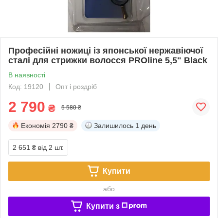
Професійні ножиці із японської нержавіючої
сталі для стрижки волосся PROline 5,5" Black
В наявності
Код: 19120
Опт і роздріб
2 790
₴
5 580 ₴
Економія
2790 ₴
Залишилось
1 день
2 651 ₴
від 2 шт.
Купити
або
Купити з