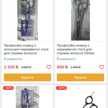
Професійні ножиці з
Професійні ножиці з
японської нержавіючої сталі
нержавіючої сталі для
для стрижки волосся
стрижки волосся Global
PROLine 139.7мм
Пакистан ергономічний
В наявності
В наявності
дизайн
1 530
800
₴
₴
3 060 ₴
1 599 ₴
Купити
Купити
–50%
–50%