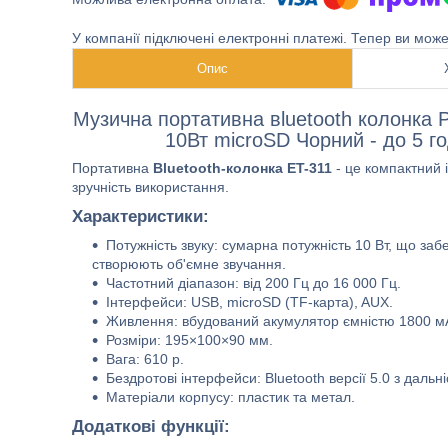
У компанії підключені електронні платежі. Тепер ви мож
Опис
Музична портативна вluetooth колонка P
10Вт microSD Чорний - до 5 г
Портативна
Bluetooth-колонка ET-311
- це компактний 
зручність використання.
Характеристики:
Потужність звуку: сумарна потужність 10 Вт, що за
створюють об'ємне звучання.
Частотний діапазон: від 200 Гц до 16 000 Гц.
Інтерфейси: USB, microSD (TF-карта), AUX.
Живлення: вбудований акумулятор ємністю 1800 мАг
Розміри: 195×100×90 мм.
Вага: 610 р.
Бездротові інтерфейси: Bluetooth версії 5.0 з дальн
Матеріали корпусу: пластик та метал.
Додаткові функції: