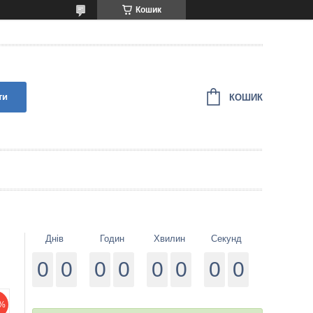
Кошик
ти
КОШИК
Днів
Годин
Хвилин
Секунд
0
0
0
0
0
0
0
0
%